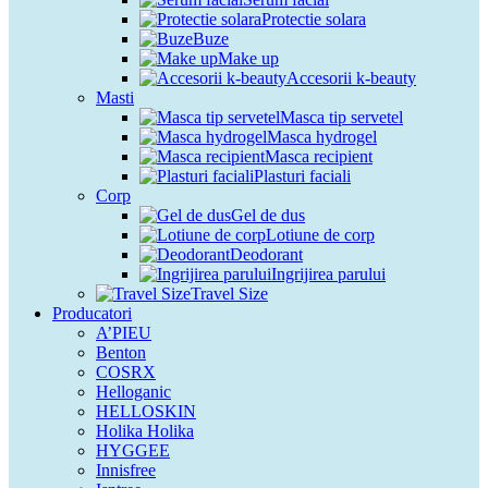
Protectie solara
Buze
Make up
Accesorii k-beauty
Masti
Masca tip servetel
Masca hydrogel
Masca recipient
Plasturi faciali
Corp
Gel de dus
Lotiune de corp
Deodorant
Ingrijirea parului
Travel Size
Producatori
A’PIEU
Benton
COSRX
Helloganic
HELLOSKIN
Holika Holika
HYGGEE
Innisfree