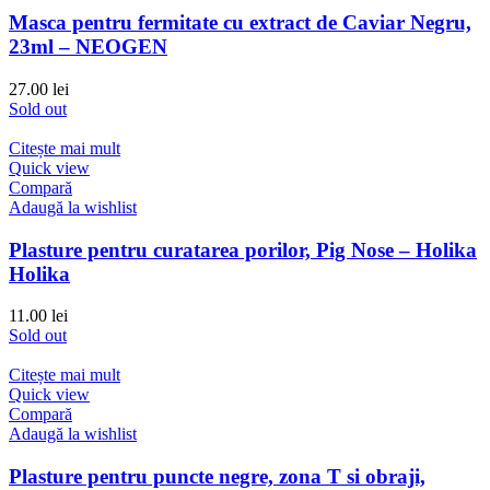
Masca pentru fermitate cu extract de Caviar Negru,
23ml – NEOGEN
27.00
lei
Sold out
Citește mai mult
Quick view
Compară
Adaugă la wishlist
Plasture pentru curatarea porilor, Pig Nose – Holika
Holika
11.00
lei
Sold out
Citește mai mult
Quick view
Compară
Adaugă la wishlist
Plasture pentru puncte negre, zona T si obraji,