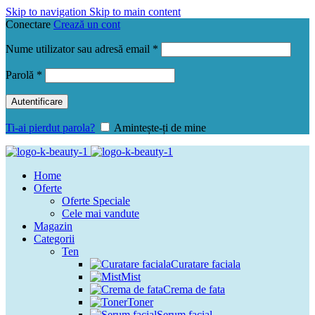
Skip to navigation
Skip to main content
Conectare
Crează un cont
Obligatoriu
Nume utilizator sau adresă email
*
Obligatoriu
Parolă
*
Autentificare
Ti-ai pierdut parola?
Amintește-ți de mine
Home
Oferte
Oferte Speciale
Cele mai vandute
Magazin
Categorii
Ten
Curatare faciala
Mist
Crema de fata
Toner
Serum facial