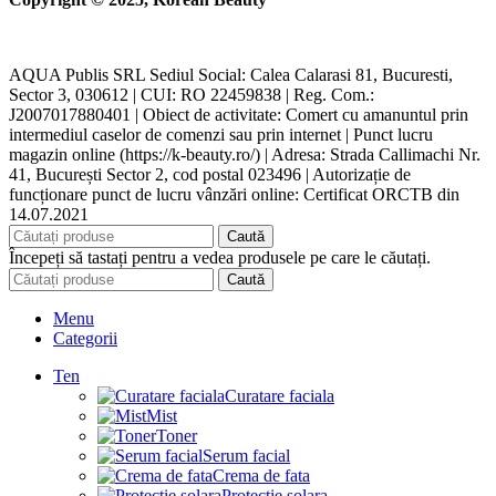
AQUA Publis SRL Sediul Social: Calea Calarasi 81, Bucuresti,
Sector 3, 030612 | CUI: RO 22459838 | Reg. Com.:
J2007017880401 | Obiect de activitate: Comert cu amanuntul prin
intermediul caselor de comenzi sau prin internet | Punct lucru
magazin online (https://k-beauty.ro/) | Adresa: Strada Callimachi Nr.
41, București Sector 2, cod postal 023496 | Autorizație de
funcționare punct de lucru vânzări online: Certificat ORCTB din
14.07.2021
Caută
Începeți să tastați pentru a vedea produsele pe care le căutați.
Caută
Menu
Categorii
Ten
Curatare faciala
Mist
Toner
Serum facial
Crema de fata
Protectie solara