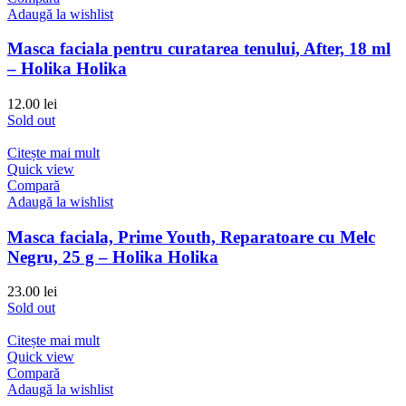
Adaugă la wishlist
Masca faciala pentru curatarea tenului, After, 18 ml
– Holika Holika
12.00
lei
Sold out
Citește mai mult
Quick view
Compară
Adaugă la wishlist
Masca faciala, Prime Youth, Reparatoare cu Melc
Negru, 25 g – Holika Holika
23.00
lei
Sold out
Citește mai mult
Quick view
Compară
Adaugă la wishlist