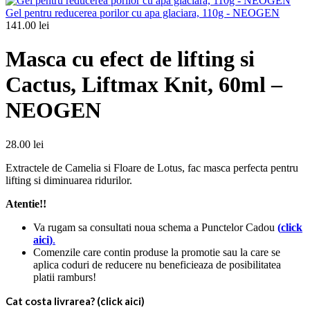
Gel pentru reducerea porilor cu apa glaciara, 110g - NEOGEN
141.00
lei
Masca cu efect de lifting si
Cactus, Liftmax Knit, 60ml –
NEOGEN
28.00
lei
Extractele de Camelia si Floare de Lotus, fac masca perfecta pentru
lifting si diminuarea ridurilor.
Atentie!!
Va rugam sa consultati noua schema a Punctelor Cadou
(
click
aici
)
.
Comenzile care contin produse la promotie sau la care se
aplica coduri de reducere nu beneficieaza de posibilitatea
platii ramburs!
Cat costa livrarea? (click aici)