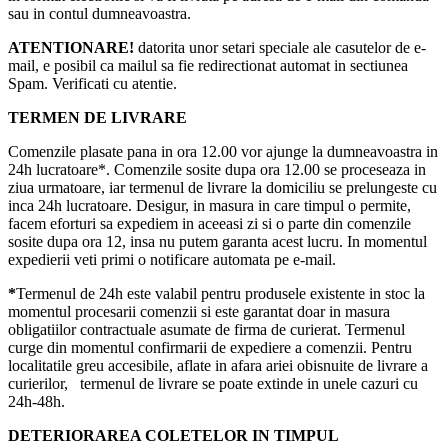
sau in contul dumneavoastra.
ATENTIONARE!
datorita unor setari speciale ale casutelor de e-
mail, e posibil ca mailul sa fie redirectionat automat in sectiunea
Spam. Verificati cu atentie.
TERMEN DE LIVRARE
Comenzile plasate pana in ora 12.00 vor ajunge la dumneavoastra in
24h lucratoare*. Comenzile sosite dupa ora 12.00 se proceseaza in
ziua urmatoare, iar termenul de livrare la domiciliu se prelungeste cu
inca 24h lucratoare. Desigur, in masura in care timpul o permite,
facem eforturi sa expediem in aceeasi zi si o parte din comenzile
sosite dupa ora 12, insa nu putem garanta acest lucru. In momentul
expedierii veti primi o notificare automata pe e-mail.
*
Termenul de 24h este valabil pentru produsele existente in stoc la
momentul procesarii comenzii si este garantat doar in masura
obligatiilor contractuale asumate de firma de curierat. Termenul
curge din momentul confirmarii de expediere a comenzii. Pentru
localitatile greu accesibile, aflate in afara ariei obisnuite de livrare a
curierilor, termenul de livrare se poate extinde in unele cazuri cu
24h-48h.
DETERIORAREA COLETELOR IN TIMPUL