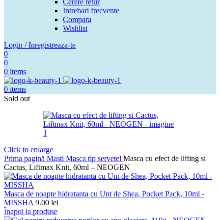
Cerere retur
Intrebari frecvente
Compara
Wishlist
Login / Inregistreaza-te
0
0
0
items
0
items
Sold out
Click to enlarge
Prima pagină
Masti
Masca tip servetel
Masca cu efect de lifting si
Cactus, Liftmax Knit, 60ml – NEOGEN
Masca de noapte hidratanta cu Unt de Shea, Pocket Pack, 10ml -
MISSHA
9.00
lei
Înapoi la produse