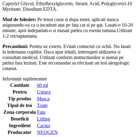
Caprylyl Glycol, Ethylhexylglycerin, Stearic Acid, Polyglyceryl-10
Myristate, Disodium EDTA.
Mod de folosire:
Pe tenul curat si dupa toner, aplicati masca
asigurandu-va ca o incadrati atat pe fata cat si pe gat. Lasati-o 10-20
minute, apoi indepartati-o si masati pielea cu esenta ramasa.Utilizati
1-2 ori/saptamana.
Precautiuni:
Pentru uz extern. Evitati contactul cu ochii. Nu lasati
la indemana copiilor. Daca apar iritatii, intrerupeti utilizarea si
consultati medicul. Utilizati conform instructiunilor si numai pe
pielea fara leziuni. Este recomandat sa efectuati un test alergologic
cutanat.
Informații suplimentare
Cantitate
60 ml
Pentru
Unisex
Tip produs
Masca
Tipul de ten
Toate
Zona corporala
Fata
Beneficii
Lifting
Ingredient
Cactus
Producator
NEOGEN