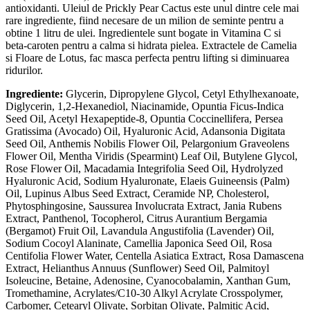
antioxidanti. Uleiul de Prickly Pear Cactus este unul dintre cele mai
rare ingrediente, fiind necesare de un milion de seminte pentru a
obtine 1 litru de ulei. Ingredientele sunt bogate in Vitamina C si
beta-caroten pentru a calma si hidrata pielea. Extractele de Camelia
si Floare de Lotus, fac masca perfecta pentru lifting si diminuarea
ridurilor.
Ingrediente:
Glycerin, Dipropylene Glycol, Cetyl Ethylhexanoate,
Diglycerin, 1,2-Hexanediol, Niacinamide, Opuntia Ficus-Indica
Seed Oil, Acetyl Hexapeptide-8, Opuntia Coccinellifera, Persea
Gratissima (Avocado) Oil, Hyaluronic Acid, Adansonia Digitata
Seed Oil, Anthemis Nobilis Flower Oil, Pelargonium Graveolens
Flower Oil, Mentha Viridis (Spearmint) Leaf Oil, Butylene Glycol,
Rose Flower Oil, Macadamia Integrifolia Seed Oil, Hydrolyzed
Hyaluronic Acid, Sodium Hyaluronate, Elaeis Guineensis (Palm)
Oil, Lupinus Albus Seed Extract, Ceramide NP, Cholesterol,
Phytosphingosine, Saussurea Involucrata Extract, Jania Rubens
Extract, Panthenol, Tocopherol, Citrus Aurantium Bergamia
(Bergamot) Fruit Oil, Lavandula Angustifolia (Lavender) Oil,
Sodium Cocoyl Alaninate, Camellia Japonica Seed Oil, Rosa
Centifolia Flower Water, Centella Asiatica Extract, Rosa Damascena
Extract, Helianthus Annuus (Sunflower) Seed Oil, Palmitoyl
Isoleucine, Betaine, Adenosine, Cyanocobalamin, Xanthan Gum,
Tromethamine, Acrylates/C10-30 Alkyl Acrylate Crosspolymer,
Carbomer, Cetearyl Olivate, Sorbitan Olivate, Palmitic Acid,