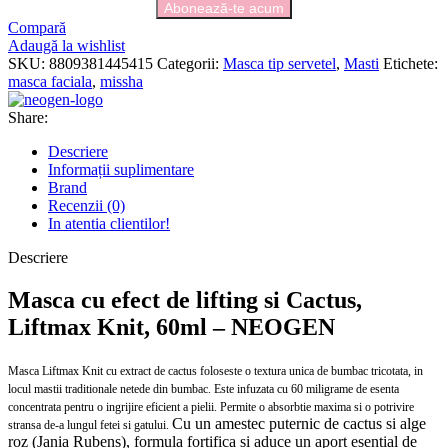
Compară
Adaugă la wishlist
SKU:
8809381445415
Categorii:
Masca tip servetel
,
Masti
Etichete:
masca faciala
,
missha
Share:
Descriere
Informații suplimentare
Brand
Recenzii (0)
In atentia clientilor!
Descriere
Masca cu efect de lifting si Cactus,
Liftmax Knit, 60ml – NEOGEN
Masca Liftmax Knit cu extract de cactus foloseste o textura unica de bumbac tricotata, in
locul mastii traditionale netede din bumbac. Este infuzata cu 60 miligrame de esenta
concentrata pentru o ingrijire eficient a pielii. Permite o absorbtie maxima si o potrivire
Cu un amestec puternic de cactus si alge
stransa de-a lungul fetei si gatului.
roz (Jania Rubens), formula fortifica si aduce un aport esential de