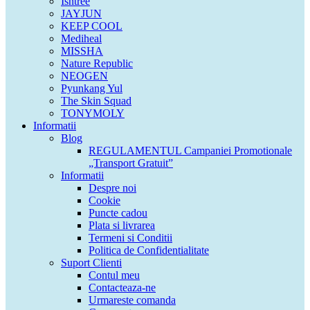
Isntree
JAYJUN
KEEP COOL
Mediheal
MISSHA
Nature Republic
NEOGEN
Pyunkang Yul
The Skin Squad
TONYMOLY
Informatii
Blog
REGULAMENTUL Campaniei Promotionale
„Transport Gratuit”
Informatii
Despre noi
Cookie
Puncte cadou
Plata si livrarea
Termeni si Conditii
Politica de Confidentialitate
Suport Clienti
Contul meu
Contacteaza-ne
Urmareste comanda