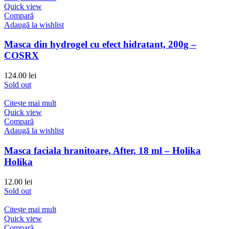
Quick view
Compară
Adaugă la wishlist
Masca din hydrogel cu efect hidratant, 200g –
COSRX
124.00
lei
Sold out
Citește mai mult
Quick view
Compară
Adaugă la wishlist
Masca faciala hranitoare, After, 18 ml – Holika
Holika
12.00
lei
Sold out
Citește mai mult
Quick view
Compară