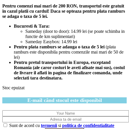
Pentru comenzi mai mari de 200 RON, transportul este gratuit
in cazul platii cu cardul! Daca se opteaza pentru plata ramburs
se adaga o taxa de 5 lei.
Bucuresti & Tara:
Sameday (door to door): 14.99 lei (se poate schimba in
functie de km suplimentari)
Sameday Easybox: 14.99 lei
Pentru plata ramburs se adauga o taxa de 5 lei
(plata
ramburs este disponibila pentru comenzile mai mari de 50 de
lei)
Pentru pretul transportului in Europa, exceptand
Romania (ale caror costuri le aveti afisate mai sus), costul
de livrare il aflati in pagina de finalizare comanda, unde
selectati tara destinatara.
Stoc epuizat
E-mail când stocul este disponibil
Sunt de acord cu
termenii
si
politica de confidentialitate