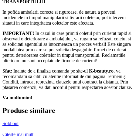
TRANSPORTULUI
In pofida ambalarii corecte si riguroase, de natura a preveni
incidentele in timpul manipularii si livrarii coletelor, pot interveni
situatii in care integritatea coletelor este afectata.
IMPORTANT!
In cazul in care primiti coletul prin curierat rapid si
observati o deteriorare a ambalajului, va rugam sa refuzati coletul si
sa solicitati agentului sa intocmeasca un proces verbal! Este singura
modalitatea prin care se pot solicita despagubiri firmei de curierat
pentru deteriorarea coletelor in timpul transportului. Reclamatiile
ulterioare nu sunt acceptate de firmele de curierat!​
Sfat:
Inainte de a finaliza comanda pe site-ul
K-beauty.ro
, va
recomandam sa cititi cu atentie informatiile din pagina Termeni și
Conditii, intrucat reprezinta clauzele unui contract la distanta. Prin
plasarea comenzii, va dati acordul pentru respectarea acestor clauze.
Va multumim!
Produse similare
Sold out
Citește mai mult