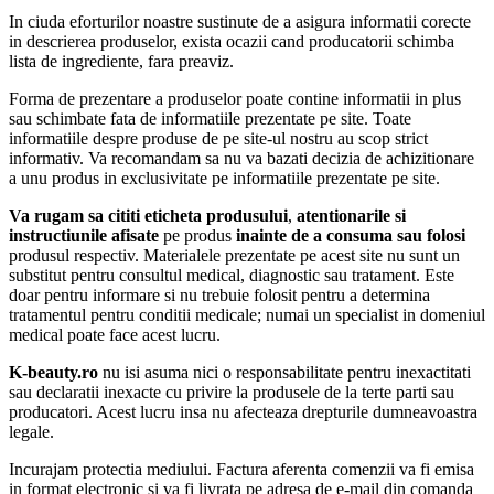
In ciuda eforturilor noastre sustinute de a asigura informatii corecte
in descrierea produselor, exista ocazii cand producatorii schimba
lista de ingrediente, fara preaviz.
Forma de prezentare a produselor poate contine informatii in plus
sau schimbate fata de informatiile prezentate pe site. Toate
informatiile despre produse de pe site-ul nostru au scop strict
informativ. Va recomandam sa nu va bazati decizia de achizitionare
a unu produs in exclusivitate pe informatiile prezentate pe site.
Va rugam sa cititi eticheta produsului
,
atentionarile si
instructiunile afisate
pe produs
inainte de a consuma sau folosi
produsul respectiv. Materialele prezentate pe acest site nu sunt un
substitut pentru consultul medical, diagnostic sau tratament. Este
doar pentru informare si nu trebuie folosit pentru a determina
tratamentul pentru conditii medicale; numai un specialist in domeniul
medical poate face acest lucru.
K-beauty.ro
nu isi asuma nici o responsabilitate pentru inexactitati
sau declaratii inexacte cu privire la produsele de la terte parti sau
producatori. Acest lucru insa nu afecteaza drepturile dumneavoastra
legale.
Incurajam protectia mediului. Factura aferenta comenzii va fi emisa
in format electronic si va fi livrata pe adresa de e-mail din comanda