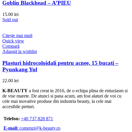
Goblin Blackhead – A’PIEU
15.00
lei
Sold out
Citește mai mult
Quick view
Compară
Adaugă la wishlist
Plasturi hidrocoloidali pentru acnee, 15 bucati –
Pyunkang Yul
22.00
lei
K-BEAUTY
a fost creat in 2016, de o echipa plina de entuziasm si
de vise marete. De atunci si pana acum, am fost alaturi de voi cu
cele mai inovative produse din industria beauty, la cele mai
accesibile preturi.
Telefon:
+40 737 828 871
E-mail:
comenzi@k-beauty.ro