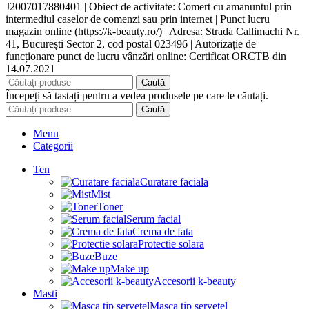
J2007017880401 | Obiect de activitate: Comert cu amanuntul prin
intermediul caselor de comenzi sau prin internet | Punct lucru
magazin online (https://k-beauty.ro/) | Adresa: Strada Callimachi Nr.
41, București Sector 2, cod postal 023496 | Autorizație de
funcționare punct de lucru vânzări online: Certificat ORCTB din
14.07.2021
Caută
Începeți să tastați pentru a vedea produsele pe care le căutați.
Caută
Menu
Categorii
Ten
Curatare faciala
Mist
Toner
Serum facial
Crema de fata
Protectie solara
Buze
Make up
Accesorii k-beauty
Masti
Masca tip servetel