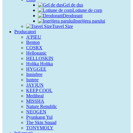
Gel de dus
Lotiune de corp
Deodorant
Ingrijirea parului
Travel Size
Producatori
A’PIEU
Benton
COSRX
Helloganic
HELLOSKIN
Holika Holika
HYGGEE
Innisfree
Isntree
JAYJUN
KEEP COOL
Mediheal
MISSHA
Nature Republic
NEOGEN
Pyunkang Yul
The Skin Squad
TONYMOLY