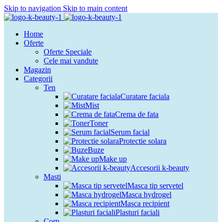
Skip to navigation
Skip to main content
Home
Oferte
Oferte Speciale
Cele mai vandute
Magazin
Categorii
Ten
Curatare faciala
Mist
Crema de fata
Toner
Serum facial
Protectie solara
Buze
Make up
Accesorii k-beauty
Masti
Masca tip servetel
Masca hydrogel
Masca recipient
Plasturi faciali
Corp