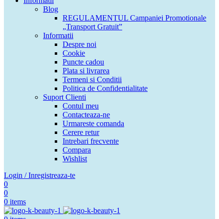
Informatii
Blog
REGULAMENTUL Campaniei Promotionale
„Transport Gratuit”
Informatii
Despre noi
Cookie
Puncte cadou
Plata si livrarea
Termeni si Conditii
Politica de Confidentialitate
Suport Clienti
Contul meu
Contacteaza-ne
Urmareste comanda
Cerere retur
Intrebari frecvente
Compara
Wishlist
Login / Inregistreaza-te
0
0
0
items