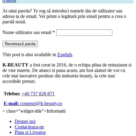
0
items
Ai uitat parola? Te rog să introduci numele tău de utilizator sau
adresa ta de email. Vei primi o legătură prin email pentru a crea o
parolă nouă.
Obligatoriu
Nume utilizator sau email
*
Resetează parola
This post is also available in
English
.
K-BEAUTY
a fost creat in 2016, de o echipa plina de entuziasm si
de vise marete. De atunci si pana acum, am fost alaturi de voi cu
cele mai inovative produse din industria beauty, la cele mai
accesibile preturi.
Telefon:
+40 737 828 871
E-mail:
comenzi@k-beauty.ro
< class="widget-title">Informatii
Despre noi
Contacteaza-ne
Plata si Livrarea