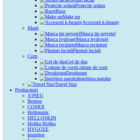
Protectie solara
Buze
Make up
Accesorii k-beauty
Masti
Masca tip servetel
Masca hydrogel
Masca recipient
Plasturi faciali
Corp
Gel de dus
Lotiune de corp
Deodorant
Ingrijirea parului
Travel Size
Producatori
A’PIEU
Benton
COSRX
Helloganic
HELLOSKIN
Holika Holika
HYGGEE
Innisfree