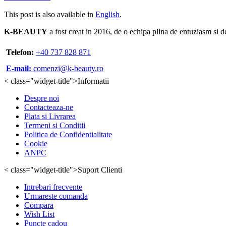
This post is also available in
English
.
K-BEAUTY
a fost creat in 2016, de o echipa plina de entuziasm si d
Telefon:
+40 737 828 871
E-mail:
comenzi@k-beauty.ro
< class="widget-title">Informatii
Despre noi
Contacteaza-ne
Plata si Livrarea
Termeni si Conditii
Politica de Confidentialitate
Cookie
ANPC
< class="widget-title">Suport Clienti
Intrebari frecvente
Urmareste comanda
Compara
Wish List
Puncte cadou