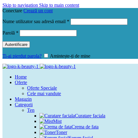
Skip to navigation
Skip to main content
Conectare
Crează un cont
Obligatoriu
Nume utilizator sau adresă email
*
Obligatoriu
Parolă
*
Autentificare
Ti-ai pierdut parola?
Amintește-ți de mine
Home
Oferte
Oferte Speciale
Cele mai vandute
Magazin
Categorii
Ten
Curatare faciala
Mist
Crema de fata
Toner
Serum facial