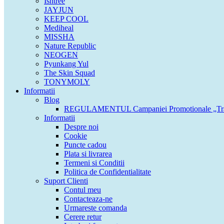
Isntree
JAYJUN
KEEP COOL
Mediheal
MISSHA
Nature Republic
NEOGEN
Pyunkang Yul
The Skin Squad
TONYMOLY
Informatii
Blog
REGULAMENTUL Campaniei Promotionale „Tran
Informatii
Despre noi
Cookie
Puncte cadou
Plata si livrarea
Termeni si Conditii
Politica de Confidentialitate
Suport Clienti
Contul meu
Contacteaza-ne
Urmareste comanda
Cerere retur