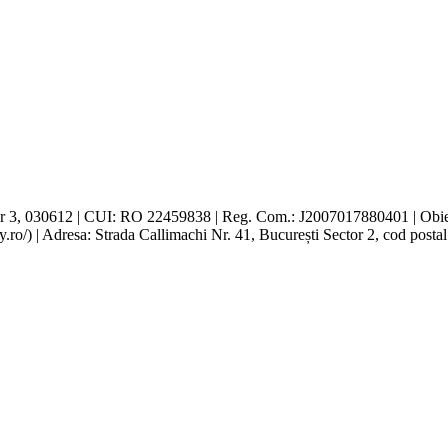
r 3, 030612 | CUI: RO 22459838 | Reg. Com.: J2007017880401 | Obiect 
y.ro/) | Adresa: Strada Callimachi Nr. 41, București Sector 2, cod posta