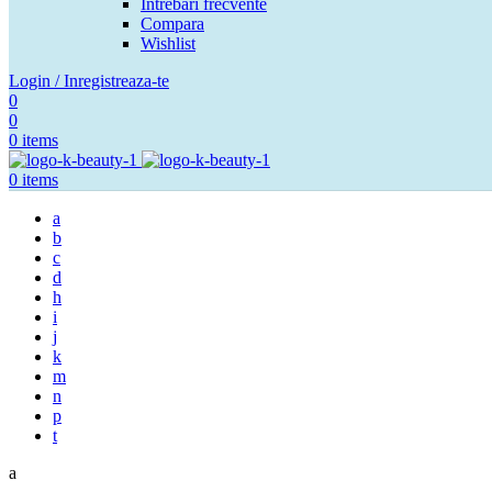
Intrebari frecvente
Compara
Wishlist
Login / Inregistreaza-te
0
0
0
items
0
items
a
b
c
d
h
i
j
k
m
n
p
t
a