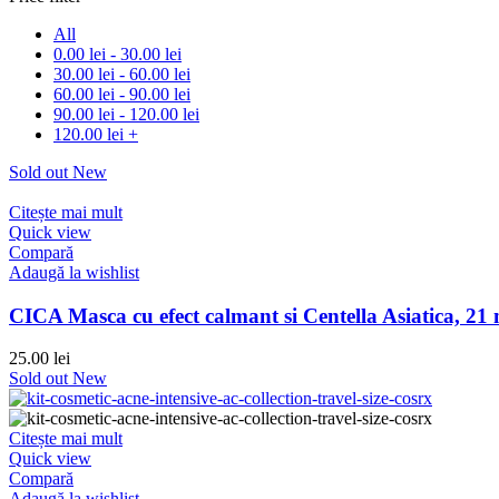
All
0.00
lei
-
30.00
lei
30.00
lei
-
60.00
lei
60.00
lei
-
90.00
lei
90.00
lei
-
120.00
lei
120.00
lei
+
Sold out
New
Citește mai mult
Quick view
Compară
Adaugă la wishlist
CICA Masca cu efect calmant si Centella Asiatica, 
25.00
lei
Sold out
New
Citește mai mult
Quick view
Compară
Adaugă la wishlist