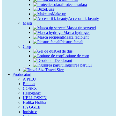
Protectie solara
Buze
Make up
Accesorii k-beauty
Masti
Masca tip servetel
Masca hydrogel
Masca recipient
Plasturi faciali
Corp
Gel de dus
Lotiune de corp
Deodorant
Ingrijirea parului
Travel Size
Producatori
A’PIEU
Benton
COSRX
Helloganic
HELLOSKIN
Holika Holika
HYGGEE
Innisfree