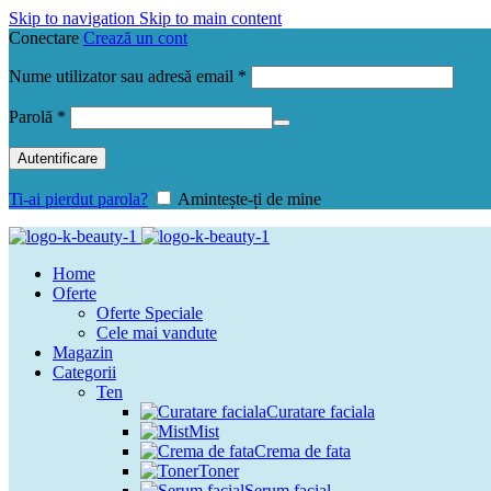
Skip to navigation
Skip to main content
Conectare
Crează un cont
Obligatoriu
Nume utilizator sau adresă email
*
Obligatoriu
Parolă
*
Autentificare
Ti-ai pierdut parola?
Amintește-ți de mine
Home
Oferte
Oferte Speciale
Cele mai vandute
Magazin
Categorii
Ten
Curatare faciala
Mist
Crema de fata
Toner
Serum facial