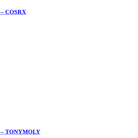
ize – COSRX
21 g – TONYMOLY