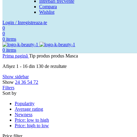
Intrebari frecvente
Compara
Wishlist
Login / Inregistreaza-te
0
0
0
items
0
items
Prima pagină
Tip produs produs
Masca
Afișez 1 - 16 din 130 de rezultate
Show sidebar
Show
24
36
54
72
Filters
Sort by
Popularity
Average rating
Newness
Price: low to high
Price: high to low
Price filter