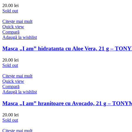
20.00
lei
Sold out
Citește mai mult
Quick view
Compară
Adaugă la wishlist
Masca „I am” hidratanta cu Aloe Vera, 21 g – TO
20.00
lei
Sold out
Citește mai mult
Quick view
Compară
Adaugă la wishlist
Masca „I am” hranitoare cu Avocado, 21 g – TON
20.00
lei
Sold out
Citește mai mult