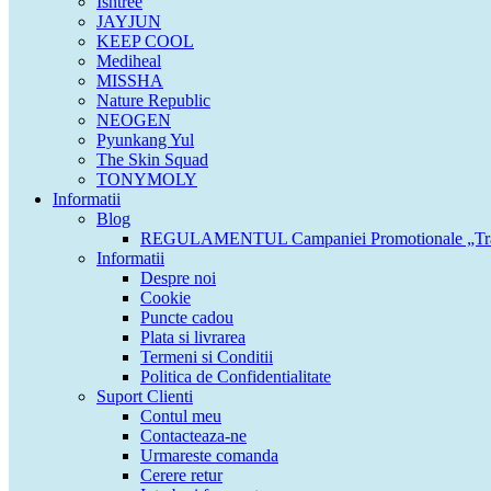
Isntree
JAYJUN
KEEP COOL
Mediheal
MISSHA
Nature Republic
NEOGEN
Pyunkang Yul
The Skin Squad
TONYMOLY
Informatii
Blog
REGULAMENTUL Campaniei Promotionale „Tran
Informatii
Despre noi
Cookie
Puncte cadou
Plata si livrarea
Termeni si Conditii
Politica de Confidentialitate
Suport Clienti
Contul meu
Contacteaza-ne
Urmareste comanda
Cerere retur