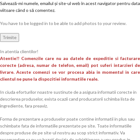
Salvează-mi numele, emailul și site-ul web în acest navigator pentru data
viitoare când o să comentez.
You have to be logged in to be able to add photos to your review.
In atentia clientilor!
Atentie!! Comenzile care nu au datele de expeditie si facturare
corecte (adresa, numar de telefon, email) pot suferi intarzieri de
livrare. Aceste comenzi se vor procesa abia in momentul in care
clientul ne pune la dispozitiei informatiile reale.
In ciuda eforturilor noastre sustinute de a asigura informatii corecte in
descrierea produselor, exista ocazii cand producatorii schimba lista de
ingrediente, fara preaviz.
Forma de prezentare a produselor poate contine informatii in plus sau
schimbate fata de informatiile prezentate pe site. Toate informatiile
despre produse de pe site-ul nostru au scop strict informativ. Va
recomandam sa nu va bazati decizia de achizitionare a unu produs in