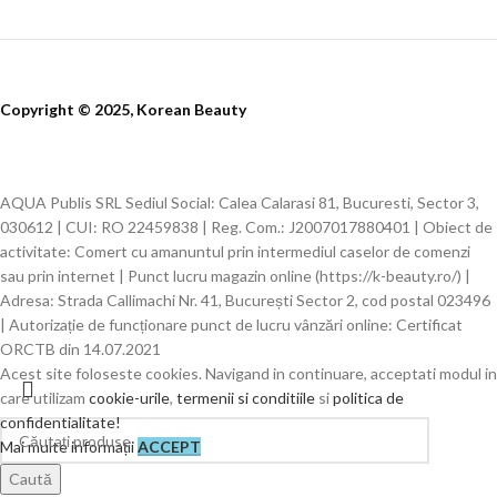
Copyright © 2025, Korean Beauty
AQUA Publis SRL Sediul Social: Calea Calarasi 81, Bucuresti, Sector 3,
030612 | CUI: RO 22459838 | Reg. Com.: J2007017880401 | Obiect de
activitate: Comert cu amanuntul prin intermediul caselor de comenzi
sau prin internet | Punct lucru magazin online (https://k-beauty.ro/) |
Adresa: Strada Callimachi Nr. 41, București Sector 2, cod postal 023496
| Autorizație de funcționare punct de lucru vânzări online: Certificat
ORCTB din 14.07.2021
Acest site foloseste cookies. Navigand in continuare, acceptati modul in
care utilizam
cookie-urile
,
termenii si conditiile
si
politica de
confidentialitate!
Mai multe informații
ACCEPT
Caută