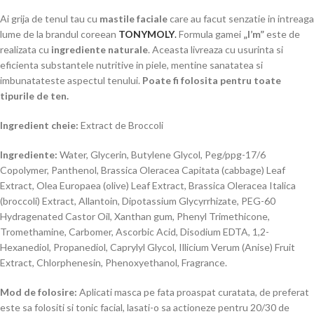
Ai grija de tenul tau cu
mastile faciale
care au facut senzatie in intreaga
lume de la brandul coreean
TONYMOLY
.
Formula gamei
„I’m”
este de
realizata cu
ingrediente naturale
. Aceasta livreaza cu usurinta si
eficienta substantele nutritive in piele, mentine sanatatea si
imbunatateste aspectul tenului.
Poate fi folosita pentru toate
tipurile de ten.
Ingredient cheie:
Extract de Broccoli
Ingrediente:
Water, Glycerin, Butylene Glycol, Peg/ppg-17/6
Copolymer, Panthenol, Brassica Oleracea Capitata (cabbage) Leaf
Extract, Olea Europaea (olive) Leaf Extract, Brassica Oleracea Italica
(broccoli) Extract, Allantoin, Dipotassium Glycyrrhizate, PEG-60
Hydragenated Castor Oil, Xanthan gum, Phenyl Trimethicone,
Tromethamine, Carbomer, Ascorbic Acid, Disodium EDTA, 1,2-
Hexanediol, Propanediol, Caprylyl Glycol, Illicium Verum (Anise) Fruit
Extract, Chlorphenesin, Phenoxyethanol, Fragrance.
Mod de folosire:
Aplicati masca pe fata proaspat curatata, de preferat
este sa folositi si tonic facial, lasati-o sa actioneze pentru 20/30 de