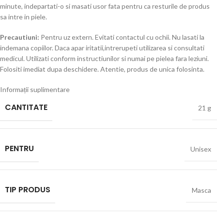
minute, indepartati-o si masati usor fata pentru ca resturile de produs
sa intre in piele.
Precautiuni:
Pentru uz extern. Evitati contactul cu ochii. Nu lasati la
indemana copiilor. Daca apar iritatii,intrerupeti utilizarea si consultati
medicul. Utilizati conform instructiunilor si numai pe pielea fara leziuni.
Folositi imediat dupa deschidere. Atentie, produs de unica folosinta.
Informații suplimentare
CANTITATE
21 g
PENTRU
Unisex
TIP PRODUS
Masca