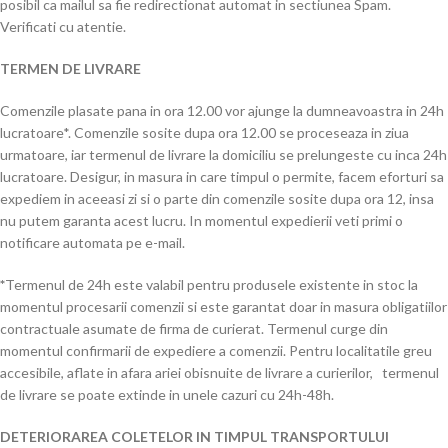
posibil ca mailul sa fie redirectionat automat in sectiunea Spam.
Verificati cu atentie.
TERMEN DE LIVRARE
Comenzile plasate pana in ora 12.00 vor ajunge la dumneavoastra in 24h
lucratoare*. Comenzile sosite dupa ora 12.00 se proceseaza in ziua
urmatoare, iar termenul de livrare la domiciliu se prelungeste cu inca 24h
lucratoare. Desigur, in masura in care timpul o permite, facem eforturi sa
expediem in aceeasi zi si o parte din comenzile sosite dupa ora 12, insa
nu putem garanta acest lucru. In momentul expedierii veti primi o
notificare automata pe e-mail.
*
Termenul de 24h este valabil pentru produsele existente in stoc la
momentul procesarii comenzii si este garantat doar in masura obligatiilor
contractuale asumate de firma de curierat. Termenul curge din
momentul confirmarii de expediere a comenzii. Pentru localitatile greu
accesibile, aflate in afara ariei obisnuite de livrare a curierilor, termenul
de livrare se poate extinde in unele cazuri cu 24h-48h.
DETERIORAREA COLETELOR IN TIMPUL TRANSPORTULUI