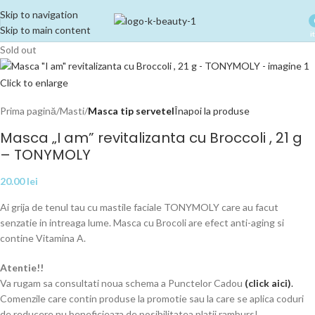
Skip to navigation
Skip to main content
i
Sold out
Click to enlarge
Prima pagină
Masti
Masca tip servetel
Înapoi la produse
Masca „I am” revitalizanta cu Broccoli , 21 g
– TONYMOLY
20.00
lei
Ai grija de tenul tau cu mastile faciale TONYMOLY care au facut
senzatie in intreaga lume. Masca cu Brocoli are efect anti-aging si
contine Vitamina A.
Atentie!!
Va rugam sa consultati noua schema a Punctelor Cadou
(
click aici
)
.
Comenzile care contin produse la promotie sau la care se aplica coduri
de reducere nu beneficieaza de posibilitatea platii ramburs!