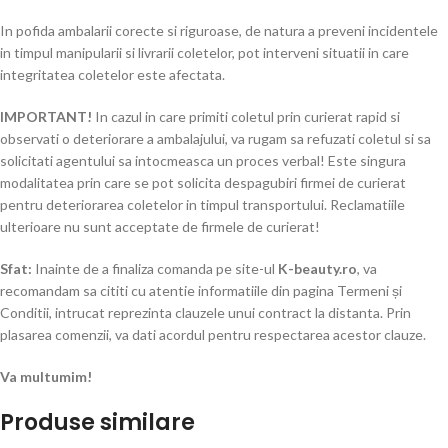
In pofida ambalarii corecte si riguroase, de natura a preveni incidentele
in timpul manipularii si livrarii coletelor, pot interveni situatii in care
integritatea coletelor este afectata.
IMPORTANT!
In cazul in care primiti coletul prin curierat rapid si
observati o deteriorare a ambalajului, va rugam sa refuzati coletul si sa
solicitati agentului sa intocmeasca un proces verbal! Este singura
modalitatea prin care se pot solicita despagubiri firmei de curierat
pentru deteriorarea coletelor in timpul transportului. Reclamatiile
ulterioare nu sunt acceptate de firmele de curierat!​
Sfat:
Inainte de a finaliza comanda pe site-ul
K-beauty.ro
, va
recomandam sa cititi cu atentie informatiile din pagina Termeni și
Conditii, intrucat reprezinta clauzele unui contract la distanta. Prin
plasarea comenzii, va dati acordul pentru respectarea acestor clauze.
Va multumim!
Produse similare