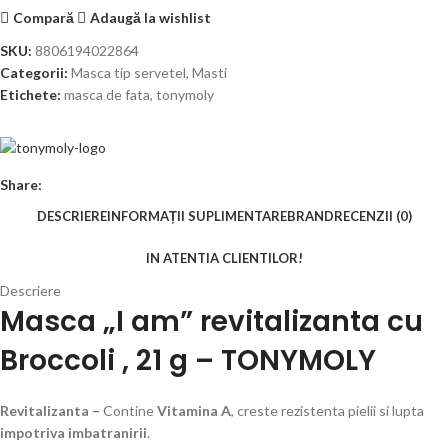
Compară
Adaugă la wishlist
SKU:
8806194022864
Categorii:
Masca tip servetel
,
Masti
Etichete:
masca de fata
,
tonymoly
Share:
DESCRIERE
INFORMAȚII SUPLIMENTARE
BRAND
RECENZII (0)
IN ATENTIA CLIENTILOR!
Descriere
Masca „I am” revitalizanta cu
Broccoli , 21 g – TONYMOLY
Revitalizanta –
Contine
Vitamina A
, creste rezistenta pielii si lupta
impotriva imbatranirii
.