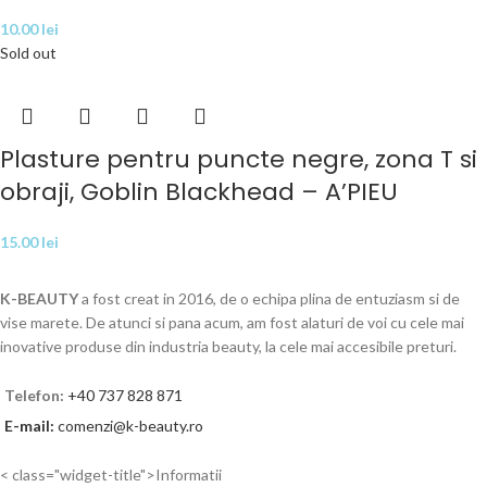
10.00
lei
Sold out
Plasture pentru puncte negre, zona T si
obraji, Goblin Blackhead – A’PIEU
15.00
lei
K-BEAUTY
a fost creat in 2016, de o echipa plina de entuziasm si de
vise marete. De atunci si pana acum, am fost alaturi de voi cu cele mai
inovative produse din industria beauty, la cele mai accesibile preturi.
Telefon:
+40 737 828 871
E-mail:
comenzi@k-beauty.ro
< class="widget-title">Informatii