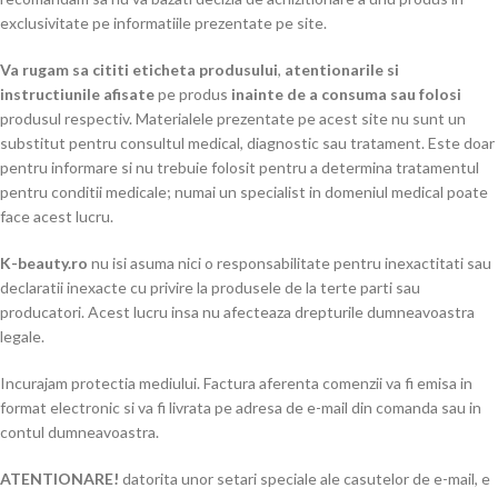
exclusivitate pe informatiile prezentate pe site.
Va rugam sa cititi eticheta produsului
,
atentionarile si
instructiunile afisate
pe produs
inainte de a consuma sau folosi
produsul respectiv. Materialele prezentate pe acest site nu sunt un
substitut pentru consultul medical, diagnostic sau tratament. Este doar
pentru informare si nu trebuie folosit pentru a determina tratamentul
pentru conditii medicale; numai un specialist in domeniul medical poate
face acest lucru.
K-beauty.ro
nu isi asuma nici o responsabilitate pentru inexactitati sau
declaratii inexacte cu privire la produsele de la terte parti sau
producatori. Acest lucru insa nu afecteaza drepturile dumneavoastra
legale.
Incurajam protectia mediului. Factura aferenta comenzii va fi emisa in
format electronic si va fi livrata pe adresa de e-mail din comanda sau in
contul dumneavoastra.
ATENTIONARE!
datorita unor setari speciale ale casutelor de e-mail, e