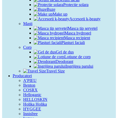
Protectie solara
Buze
Make up
Accesorii k-beauty
Masti
Masca tip servetel
Masca hydrogel
Masca recipient
Plasturi faciali
Corp
Gel de dus
Lotiune de corp
Deodorant
Ingrijirea parului
Travel Size
Producatori
A’PIEU
Benton
COSRX
Helloganic
HELLOSKIN
Holika Holika
HYGGEE
Innisfree