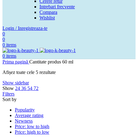
Cerere retur
Intrebari frecvente
Compara
Wishlist
Login / Inregistreaza-te
0
0
0
items
0
items
Prima pagină
Cantitate produs
60 ml
Afișez toate cele 5 rezultate
Show sidebar
Show
24
36
54
72
Filters
Sort by
Popularity
Average rating
Newness
Price: low to high
Price: high to low