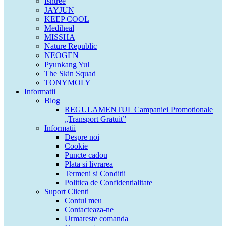
Isntree
JAYJUN
KEEP COOL
Mediheal
MISSHA
Nature Republic
NEOGEN
Pyunkang Yul
The Skin Squad
TONYMOLY
Informatii
Blog
REGULAMENTUL Campaniei Promotionale
„Transport Gratuit”
Informatii
Despre noi
Cookie
Puncte cadou
Plata si livrarea
Termeni si Conditii
Politica de Confidentialitate
Suport Clienti
Contul meu
Contacteaza-ne
Urmareste comanda