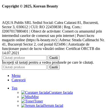
Copyright © 2025, Korean Beauty
AQUA Publis SRL Sediul Social: Calea Calarasi 81, Bucuresti,
Sector 3, 030612 | CUI: RO 22459838 | Reg. Com.:
J2007017880401 | Obiect de activitate: Comert cu amanuntul prin
intermediul caselor de comenzi sau prin internet | Punct lucru
magazin online (https://k-beauty.ro/) | Adresa: Strada Callimachi Nr.
41, București Sector 2, cod postal 023496 | Autorizație de
funcționare punct de lucru vânzări online: Certificat ORCTB din
14.07.2021
Caută
Începeți să tastați pentru a vedea produsele pe care le căutați.
Caută
Menu
Categorii
Ten
Curatare faciala
Mist
Toner
Serum facial