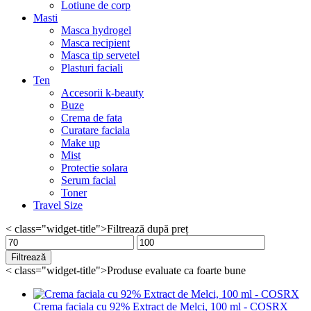
Lotiune de corp
Masti
Masca hydrogel
Masca recipient
Masca tip servetel
Plasturi faciali
Ten
Accesorii k-beauty
Buze
Crema de fata
Curatare faciala
Make up
Mist
Protectie solara
Serum facial
Toner
Travel Size
< class="widget-title">Filtrează după preț
Preț
Preț
minim
maxim
Filtrează
< class="widget-title">Produse evaluate ca foarte bune
Crema faciala cu 92% Extract de Melci, 100 ml - COSRX