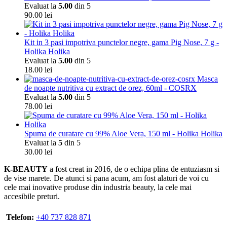
Evaluat la
5.00
din 5
90.00
lei
Kit in 3 pasi impotriva punctelor negre, gama Pig Nose, 7 g -
Holika Holika
Evaluat la
5.00
din 5
18.00
lei
Masca
de noapte nutritiva cu extract de orez, 60ml - COSRX
Evaluat la
5.00
din 5
78.00
lei
Spuma de curatare cu 99% Aloe Vera, 150 ml - Holika Holika
Evaluat la
5
din 5
30.00
lei
K-BEAUTY
a fost creat in 2016, de o echipa plina de entuziasm si
de vise marete. De atunci si pana acum, am fost alaturi de voi cu
cele mai inovative produse din industria beauty, la cele mai
accesibile preturi.
Telefon:
+40 737 828 871