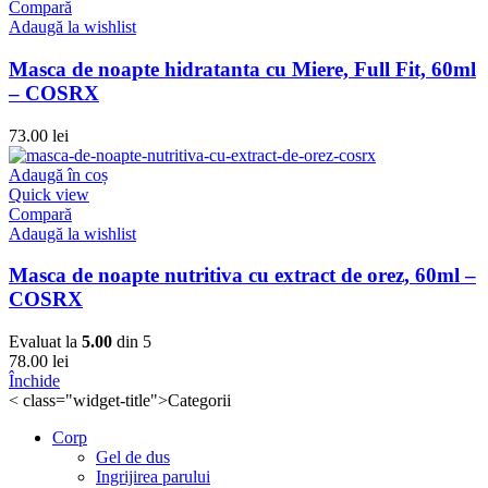
Compară
Adaugă la wishlist
Masca de noapte hidratanta cu Miere, Full Fit, 60ml
– COSRX
73.00
lei
Adaugă în coș
Quick view
Compară
Adaugă la wishlist
Masca de noapte nutritiva cu extract de orez, 60ml –
COSRX
Evaluat la
5.00
din 5
78.00
lei
Închide
< class="widget-title">Categorii
Corp
Gel de dus
Ingrijirea parului