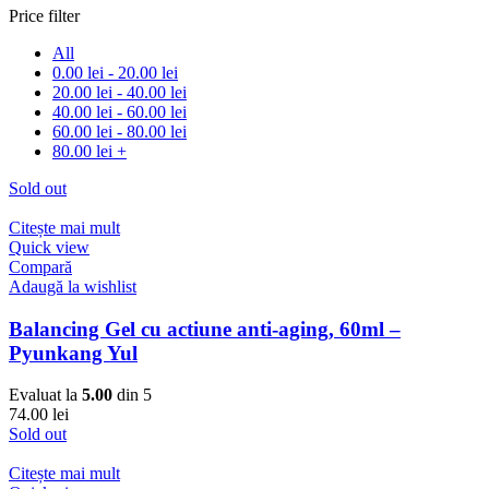
Price filter
All
0.00
lei
-
20.00
lei
20.00
lei
-
40.00
lei
40.00
lei
-
60.00
lei
60.00
lei
-
80.00
lei
80.00
lei
+
Sold out
Citește mai mult
Quick view
Compară
Adaugă la wishlist
Balancing Gel cu actiune anti-aging, 60ml –
Pyunkang Yul
Evaluat la
5.00
din 5
74.00
lei
Sold out
Citește mai mult