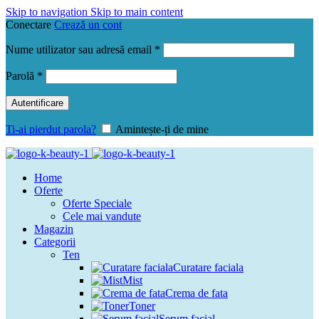
Skip to navigation
Skip to main content
Conectare
Crează un cont
Obligatoriu
Nume utilizator sau adresă email
*
Obligatoriu
Parolă
*
Autentificare
Ti-ai pierdut parola?
Amintește-ți de mine
Home
Oferte
Oferte Speciale
Cele mai vandute
Magazin
Categorii
Ten
Curatare faciala
Mist
Crema de fata
Toner
Serum facial