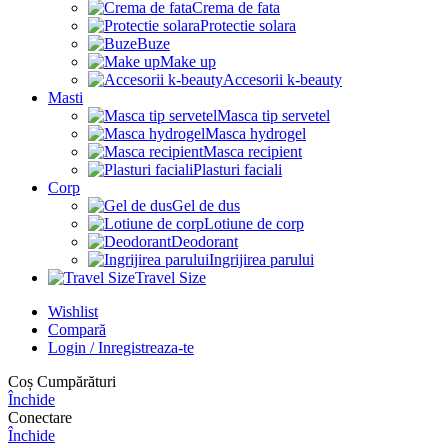
Crema de fata
Protectie solara
Buze
Make up
Accesorii k-beauty
Masti
Masca tip servetel
Masca hydrogel
Masca recipient
Plasturi faciali
Corp
Gel de dus
Lotiune de corp
Deodorant
Ingrijirea parului
Travel Size
Wishlist
Compară
Login / Inregistreaza-te
Coș Cumpărături
Închide
Conectare
Închide