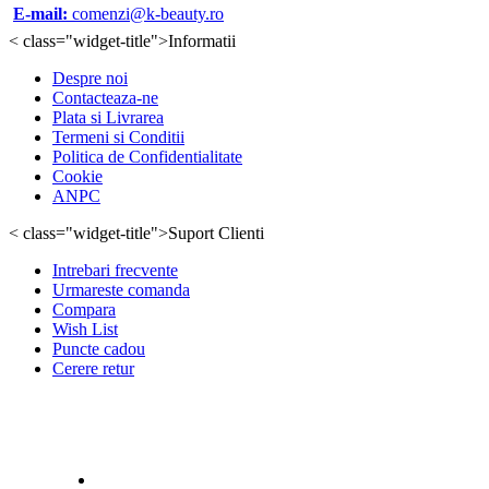
E-mail:
comenzi@k-beauty.ro
< class="widget-title">Informatii
Despre noi
Contacteaza-ne
Plata si Livrarea
Termeni si Conditii
Politica de Confidentialitate
Cookie
ANPC
< class="widget-title">Suport Clienti
Intrebari frecvente
Urmareste comanda
Compara
Wish List
Puncte cadou
Cerere retur