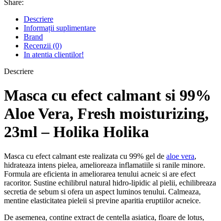
Share:
Vera,
Fresh
Descriere
moisturizing,
Informații suplimentare
23
Brand
ml
Recenzii (0)
-
In atentia clientilor!
Holika
Holika
Descriere
Masca cu efect calmant si 99%
Aloe Vera, Fresh moisturizing,
23ml – Holika Holika
Masca cu efect calmant este realizata cu 99% gel de
aloe vera
,
hidrateaza intens pielea, amelioreaza inflamatiile si ranile minore.
Formula are eficienta in ameliorarea tenului acneic si are efect
racoritor. Sustine echilibrul natural hidro-lipidic al pielii, echilibreaza
secretia de sebum si ofera un aspect luminos tenului. Calmeaza,
mentine elasticitatea pieleii si previne aparitia eruptiilor acneice.
De asemenea, contine extract de centella asiatica, floare de lotus,