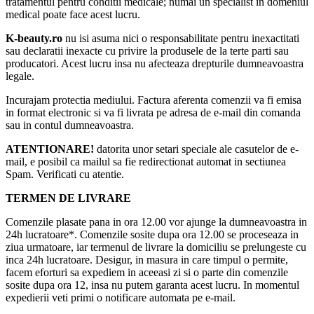
tratamentul pentru conditii medicale; numai un specialist in domeniul
medical poate face acest lucru.
K-beauty.ro
nu isi asuma nici o responsabilitate pentru inexactitati
sau declaratii inexacte cu privire la produsele de la terte parti sau
producatori. Acest lucru insa nu afecteaza drepturile dumneavoastra
legale.
Incurajam protectia mediului. Factura aferenta comenzii va fi emisa
in format electronic si va fi livrata pe adresa de e-mail din comanda
sau in contul dumneavoastra.
ATENTIONARE!
datorita unor setari speciale ale casutelor de e-
mail, e posibil ca mailul sa fie redirectionat automat in sectiunea
Spam. Verificati cu atentie.
TERMEN DE LIVRARE
Comenzile plasate pana in ora 12.00 vor ajunge la dumneavoastra in
24h lucratoare*. Comenzile sosite dupa ora 12.00 se proceseaza in
ziua urmatoare, iar termenul de livrare la domiciliu se prelungeste cu
inca 24h lucratoare. Desigur, in masura in care timpul o permite,
facem eforturi sa expediem in aceeasi zi si o parte din comenzile
sosite dupa ora 12, insa nu putem garanta acest lucru. In momentul
expedierii veti primi o notificare automata pe e-mail.