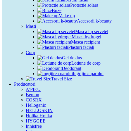
Protectie solara
Buze
Make up
Accesorii k-beauty
Masti
Masca tip servetel
Masca hydrogel
Masca recipient
Plasturi faciali
Corp
Gel de dus
Lotiune de corp
Deodorant
Ingrijirea parului
Travel Size
Producatori
A’PIEU
Benton
COSRX
Helloganic
HELLOSKIN
Holika Holika
HYGGEE
Innisfree