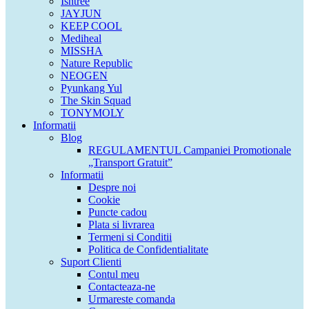
Isntree
JAYJUN
KEEP COOL
Mediheal
MISSHA
Nature Republic
NEOGEN
Pyunkang Yul
The Skin Squad
TONYMOLY
Informatii
Blog
REGULAMENTUL Campaniei Promotionale
„Transport Gratuit”
Informatii
Despre noi
Cookie
Puncte cadou
Plata si livrarea
Termeni si Conditii
Politica de Confidentialitate
Suport Clienti
Contul meu
Contacteaza-ne
Urmareste comanda