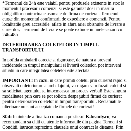
*
Termenul de 24h este valabil pentru produsele existente in stoc la
momentul procesarii comenzii si este garantat doar in masura
obligatiilor contractuale asumate de firma de curierat. Termenul
curge din momentul confirmarii de expediere a comenzii. Pentru
localitatile greu accesibile, aflate in afara ariei obisnuite de livrare a
curierilor, termenul de livrare se poate extinde in unele cazuri cu
24h-48h.
DETERIORAREA COLETELOR IN TIMPUL
TRANSPORTULUI
In pofida ambalarii corecte si riguroase, de natura a preveni
incidentele in timpul manipularii si livrarii coletelor, pot interveni
situatii in care integritatea coletelor este afectata.
IMPORTANT!
In cazul in care primiti coletul prin curierat rapid si
observati o deteriorare a ambalajului, va rugam sa refuzati coletul si
sa solicitati agentului sa intocmeasca un proces verbal! Este singura
modalitatea prin care se pot solicita despagubiri firmei de curierat
pentru deteriorarea coletelor in timpul transportului. Reclamatiile
ulterioare nu sunt acceptate de firmele de curierat!​
Sfat:
Inainte de a finaliza comanda pe site-ul
K-beauty.ro
, va
recomandam sa cititi cu atentie informatiile din pagina Termeni și
Conditii, intrucat reprezinta clauzele unui contract la distanta. Prin