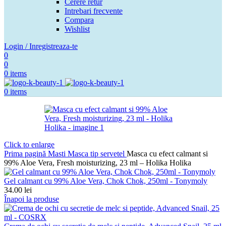
Cerere retur
Intrebari frecvente
Compara
Wishlist
Login / Inregistreaza-te
0
0
0
items
0
items
Click to enlarge
Prima pagină
Masti
Masca tip servetel
Masca cu efect calmant si
99% Aloe Vera, Fresh moisturizing, 23 ml – Holika Holika
Gel calmant cu 99% Aloe Vera, Chok Chok, 250ml - Tonymoly
34.00
lei
Înapoi la produse