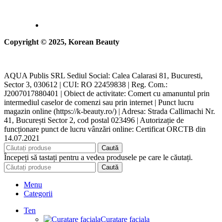
Copyright © 2025, Korean Beauty
AQUA Publis SRL Sediul Social: Calea Calarasi 81, Bucuresti,
Sector 3, 030612 | CUI: RO 22459838 | Reg. Com.:
J2007017880401 | Obiect de activitate: Comert cu amanuntul prin
intermediul caselor de comenzi sau prin internet | Punct lucru
magazin online (https://k-beauty.ro/) | Adresa: Strada Callimachi Nr.
41, București Sector 2, cod postal 023496 | Autorizație de
funcționare punct de lucru vânzări online: Certificat ORCTB din
14.07.2021
Caută
Începeți să tastați pentru a vedea produsele pe care le căutați.
Caută
Menu
Categorii
Ten
Curatare faciala