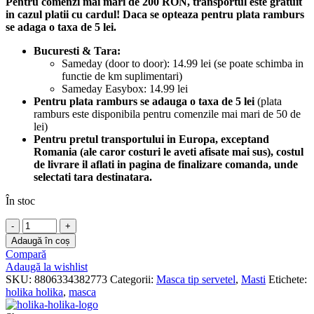
Pentru comenzi mai mari de 200 RON, transportul este gratuit
in cazul platii cu cardul! Daca se opteaza pentru plata ramburs
se adaga o taxa de 5 lei.
Bucuresti & Tara:
Sameday (door to door): 14.99 lei (se poate schimba in
functie de km suplimentari)
Sameday Easybox: 14.99 lei
Pentru plata ramburs se adauga o taxa de 5 lei
(plata
ramburs este disponibila pentru comenzile mai mari de 50 de
lei)
Pentru pretul transportului in Europa, exceptand
Romania (ale caror costuri le aveti afisate mai sus), costul
de livrare il aflati in pagina de finalizare comanda, unde
selectati tara destinatara.
În stoc
Cantitate
Masca
Adaugă în coș
cu
Compară
efect
Adaugă la wishlist
calmant
SKU:
8806334382773
Categorii:
Masca tip servetel
,
Masti
Etichete:
si
holika holika
,
masca
99%
Aloe