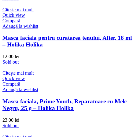
Citește mai mult
Quick view
Compară
Adaugă la wishlist
Masca faciala pentru curatarea tenului, After, 18 ml
– Holika Holika
12.00
lei
Sold out
Citește mai mult
Quick view
Compară
Adaugă la wishlist
Masca faciala, Prime Youth, Reparatoare cu Melc
Negru, 25 g – Holika Holika
23.00
lei
Sold out
Citește mai mult