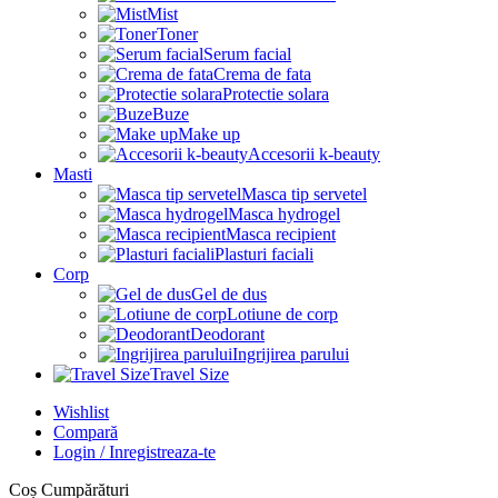
Mist
Toner
Serum facial
Crema de fata
Protectie solara
Buze
Make up
Accesorii k-beauty
Masti
Masca tip servetel
Masca hydrogel
Masca recipient
Plasturi faciali
Corp
Gel de dus
Lotiune de corp
Deodorant
Ingrijirea parului
Travel Size
Wishlist
Compară
Login / Inregistreaza-te
Coș Cumpărături