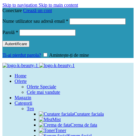
Skip to navigation
Skip to main content
Conectare
Crează un cont
Obligatoriu
Nume utilizator sau adresă email
*
Obligatoriu
Parolă
*
Autentificare
Ti-ai pierdut parola?
Amintește-ți de mine
Home
Oferte
Oferte Speciale
Cele mai vandute
Magazin
Categorii
Ten
Curatare faciala
Mist
Crema de fata
Toner
Serum facial