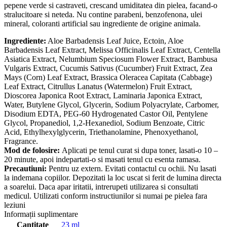
pepene verde si castraveti, crescand umiditatea din pielea, facand-o
stralucitoare si neteda. Nu contine parabeni, benzofenona, ulei
mineral, coloranti artificial sau ingrediente de origine animala.
Ingrediente:
Aloe Barbadensis Leaf Juice, Ectoin, Aloe
Barbadensis Leaf Extract, Melissa Officinalis Leaf Extract, Centella
Asiatica Extract, Nelumbium Speciosum Flower Extract, Bambusa
Vulgaris Extract, Cucumis Sativus (Cucumber) Fruit Extract, Zea
Mays (Corn) Leaf Extract, Brassica Oleracea Capitata (Cabbage)
Leaf Extract, Citrullus Lanatus (Watermelon) Fruit Extract,
Dioscorea Japonica Root Extract, Laminaria Japonica Extract,
Water, Butylene Glycol, Glycerin, Sodium Polyacrylate, Carbomer,
Disodium EDTA, PEG-60 Hydrogenated Castor Oil, Pentylene
Glycol, Propanediol, 1,2-Hexanediol, Sodium Benzoate, Citric
Acid, Ethylhexylglycerin, Triethanolamine, Phenoxyethanol,
Fragrance.
Mod de folosire:
Aplicati pe tenul curat si dupa toner, lasati-o 10 –
20 minute, apoi indepartati-o si masati tenul cu esenta ramasa.
Precautiuni:
Pentru uz extern. Evitati contactul cu ochii. Nu lasati
la indemana copiilor. Depozitati la loc uscat si ferit de lumina directa
a soarelui. Daca apar iritatii, intrerupeti utilizarea si consultati
medicul. Utilizati conform instructiunilor si numai pe pielea fara
leziuni
Informații suplimentare
Cantitate
23 ml