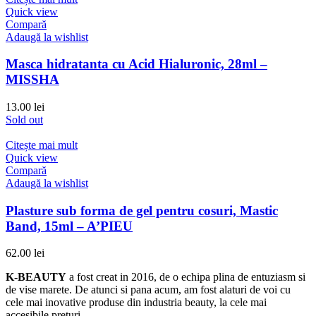
Quick view
Compară
Adaugă la wishlist
Masca hidratanta cu Acid Hialuronic, 28ml –
MISSHA
13.00
lei
Sold out
Citește mai mult
Quick view
Compară
Adaugă la wishlist
Plasture sub forma de gel pentru cosuri, Mastic
Band, 15ml – A’PIEU
62.00
lei
K-BEAUTY
a fost creat in 2016, de o echipa plina de entuziasm si
de vise marete. De atunci si pana acum, am fost alaturi de voi cu
cele mai inovative produse din industria beauty, la cele mai
accesibile preturi.