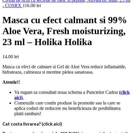
Crema de ochi cu secretie de melc si peptide, Advanced Snail, 25 ml
- COSRX
116.00
lei
Masca cu efect calmant si 99%
Aloe Vera, Fresh moisturizing,
23 ml – Holika Holika
14.00
lei
Masca cu efect de calmare si Gel de Aloe Vera reduce inflamatiile,
hidrateaza, calmeaza si mentine pielea sanatoasa.
Atentie!!
Va rugam sa consultati noua schema a Punctelor Cadou
(
click
aici
)
.
Comenzile care contin produse la promotie sau la care se
aplica coduri de reducere nu beneficieaza de posibilitatea
platii ramburs!
Cat costa livrarea? (click aici)