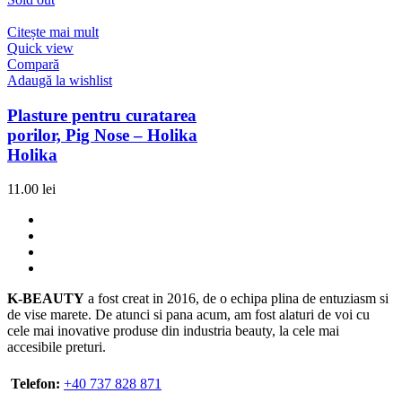
Citește mai mult
Quick view
Compară
Adaugă la wishlist
Plasture pentru curatarea
porilor, Pig Nose – Holika
Holika
11.00
lei
K-BEAUTY
a fost creat in 2016, de o echipa plina de entuziasm si
de vise marete. De atunci si pana acum, am fost alaturi de voi cu
cele mai inovative produse din industria beauty, la cele mai
accesibile preturi.
Telefon:
+40 737 828 871