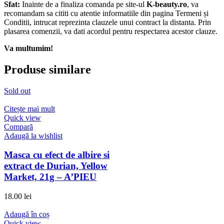
Sfat:
Inainte de a finaliza comanda pe site-ul
K-beauty.ro
, va
recomandam sa cititi cu atentie informatiile din pagina Termeni și
Conditii, intrucat reprezinta clauzele unui contract la distanta. Prin
plasarea comenzii, va dati acordul pentru respectarea acestor clauze.
Va multumim!
Produse similare
Sold out
Citește mai mult
Quick view
Compară
Adaugă la wishlist
Masca cu efect de albire si
extract de Durian, Yellow
Market, 21g – A’PIEU
18.00
lei
Adaugă în coș
Quick view