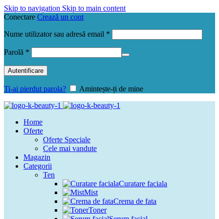
Skip to navigation
Skip to main content
Conectare
Crează un cont
Obligatoriu
Nume utilizator sau adresă email
*
Obligatoriu
Parolă
*
Autentificare
Ti-ai pierdut parola?
Amintește-ți de mine
Home
Oferte
Oferte Speciale
Cele mai vandute
Magazin
Categorii
Ten
Curatare faciala
Mist
Crema de fata
Toner
Serum facial