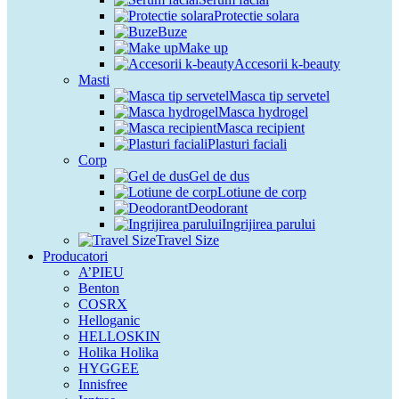
Protectie solara
Buze
Make up
Accesorii k-beauty
Masti
Masca tip servetel
Masca hydrogel
Masca recipient
Plasturi faciali
Corp
Gel de dus
Lotiune de corp
Deodorant
Ingrijirea parului
Travel Size
Producatori
A’PIEU
Benton
COSRX
Helloganic
HELLOSKIN
Holika Holika
HYGGEE
Innisfree