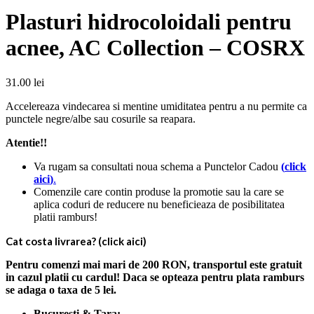
Plasturi hidrocoloidali pentru
acnee, AC Collection – COSRX
31.00
lei
Accelereaza vindecarea si mentine umiditatea pentru a nu permite ca
punctele negre/albe sau cosurile sa reapara.
Atentie!!
Va rugam sa consultati noua schema a Punctelor Cadou
(
click
aici
)
.
Comenzile care contin produse la promotie sau la care se
aplica coduri de reducere nu beneficieaza de posibilitatea
platii ramburs!
Cat costa livrarea? (click aici)
Pentru comenzi mai mari de 200 RON, transportul este gratuit
in cazul platii cu cardul! Daca se opteaza pentru plata ramburs
se adaga o taxa de 5 lei.
Bucuresti & Tara: