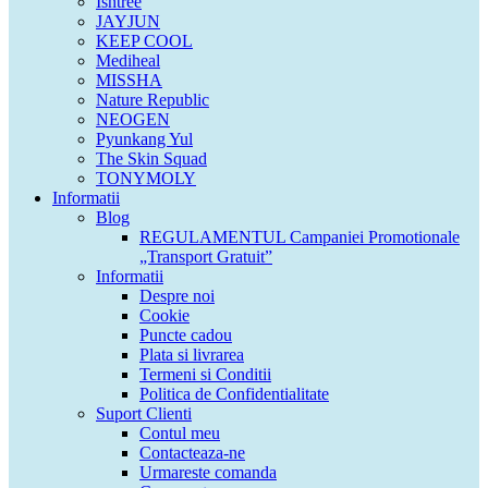
Isntree
JAYJUN
KEEP COOL
Mediheal
MISSHA
Nature Republic
NEOGEN
Pyunkang Yul
The Skin Squad
TONYMOLY
Informatii
Blog
REGULAMENTUL Campaniei Promotionale
„Transport Gratuit”
Informatii
Despre noi
Cookie
Puncte cadou
Plata si livrarea
Termeni si Conditii
Politica de Confidentialitate
Suport Clienti
Contul meu
Contacteaza-ne
Urmareste comanda