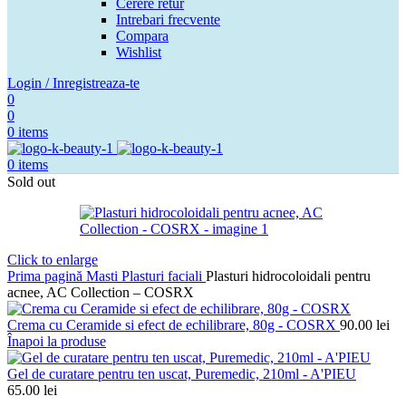
Cerere retur
Intrebari frecvente
Compara
Wishlist
Login / Inregistreaza-te
0
0
0
items
0
items
Sold out
Click to enlarge
Prima pagină
Masti
Plasturi faciali
Plasturi hidrocoloidali pentru
acnee, AC Collection – COSRX
Crema cu Ceramide si efect de echilibrare, 80g - COSRX
90.00
lei
Înapoi la produse
Gel de curatare pentru ten uscat, Puremedic, 210ml - A'PIEU
65.00
lei