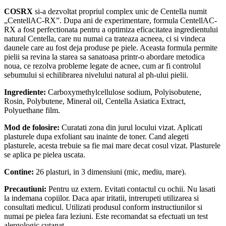
COSRX
si-a dezvoltat propriul complex unic de Centella numit
„CentellAC-RX”. Dupa ani de experimentare, formula CentellAC-
RX a fost perfectionata pentru a optimiza eficacitatea ingredientului
natural Centella, care nu numai ca trateaza acneea, ci si vindeca
daunele care au fost deja produse pe piele. Aceasta formula permite
pielii sa revina la starea sa sanatoasa printr-o abordare metodica
noua, ce rezolva probleme legate de acnee, cum ar fi controlul
sebumului si echilibrarea nivelului natural al ph-ului pielii.
Ingrediente:
Carboxymethylcellulose sodium, Polyisobutene,
Rosin, Polybutene, Mineral oil, Centella Asiatica Extract,
Polyuethane film.
Mod de folosire:
Curatati zona din jurul locului vizat. Aplicati
plasturele dupa exfoliant sau inainte de toner. Cand alegeti
plasturele, acesta trebuie sa fie mai mare decat cosul vizat. Plasturele
se aplica pe pielea uscata.
Contine:
26 plasturi, in 3 dimensiuni (mic, mediu, mare).
Precautiuni:
Pentru uz extern. Evitati contactul cu ochii. Nu lasati
la indemana copiilor. Daca apar iritatii, intrerupeti utilizarea si
consultati medicul. Utilizati produsul conform instructiunilor si
numai pe pielea fara leziuni. Este recomandat sa efectuati un test
alergologic cutanat.