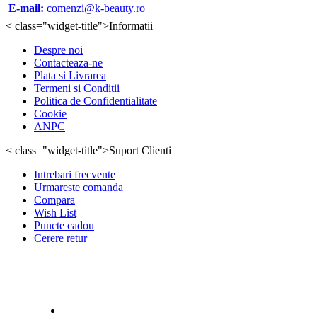
E-mail:
comenzi@k-beauty.ro
< class="widget-title">Informatii
Despre noi
Contacteaza-ne
Plata si Livrarea
Termeni si Conditii
Politica de Confidentialitate
Cookie
ANPC
< class="widget-title">Suport Clienti
Intrebari frecvente
Urmareste comanda
Compara
Wish List
Puncte cadou
Cerere retur