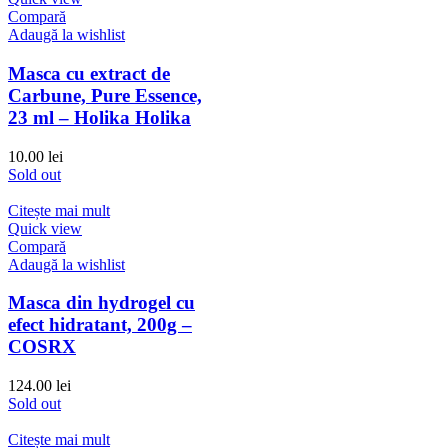
Compară
Adaugă la wishlist
Masca cu extract de
Carbune, Pure Essence,
23 ml – Holika Holika
10.00
lei
Sold out
Citește mai mult
Quick view
Compară
Adaugă la wishlist
Masca din hydrogel cu
efect hidratant, 200g –
COSRX
124.00
lei
Sold out
Citește mai mult