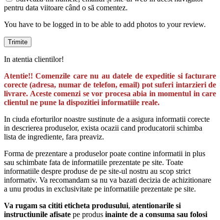
pentru data viitoare când o să comentez.
You have to be logged in to be able to add photos to your review.
In atentia clientilor!
Atentie!! Comenzile care nu au datele de expeditie si facturare
corecte (adresa, numar de telefon, email) pot suferi intarzieri de
livrare. Aceste comenzi se vor procesa abia in momentul in care
clientul ne pune la dispozitiei informatiile reale.
In ciuda eforturilor noastre sustinute de a asigura informatii corecte
in descrierea produselor, exista ocazii cand producatorii schimba
lista de ingrediente, fara preaviz.
Forma de prezentare a produselor poate contine informatii in plus
sau schimbate fata de informatiile prezentate pe site. Toate
informatiile despre produse de pe site-ul nostru au scop strict
informativ. Va recomandam sa nu va bazati decizia de achizitionare
a unu produs in exclusivitate pe informatiile prezentate pe site.
Va rugam sa cititi eticheta produsului
,
atentionarile si
instructiunile afisate
pe produs
inainte de a consuma sau folosi