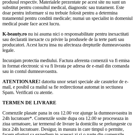
produsul respectiv. Materialele prezentate pe acest site nu sunt un
substitut pentru consultul medical, diagnostic sau tratament. Este
doar pentru informare si nu trebuie folosit pentru a determina
tratamentul pentru conditii medicale; numai un specialist in domeniul
medical poate face acest lucru.
K-beauty.ro
nu isi asuma nici o responsabilitate pentru inexactitati
sau declaratii inexacte cu privire la produsele de la terte parti sau
producatori. Acest lucru insa nu afecteaza drepturile dumneavoastra
legale.
Incurajam protectia mediului. Factura aferenta comenzii va fi emisa
in format electronic si va fi livrata pe adresa de e-mail din comanda
sau in contul dumneavoastra.
ATENTIONARE!
datorita unor setari speciale ale casutelor de e-
mail, e posibil ca mailul sa fie redirectionat automat in sectiunea
Spam. Verificati cu atentie.
TERMEN DE LIVRARE
Comenzile plasate pana in ora 12.00 vor ajunge la dumneavoastra in
24h lucratoare*. Comenzile sosite dupa ora 12.00 se proceseaza in
ziua urmatoare, iar termenul de livrare la domiciliu se prelungeste cu
inca 24h lucratoare. Desigur, in masura in care timpul o permite,
facem eforturi sa expediem in aceeasi zi si o parte din comenzile