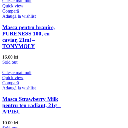
Citește mai mult
Quick view
Compară
Adaugă la wishlist
Masca pentru hranire,
PURENESS 100, cu
caviar, 21ml –
TONYMOLY
16.00
lei
Sold out
Citește mai mult
Quick view
Compară
Adaugă la wishlist
Masca Strawberry Milk
pentru ten radiant, 21g –
A’PIEU
10.00
lei
Sold out