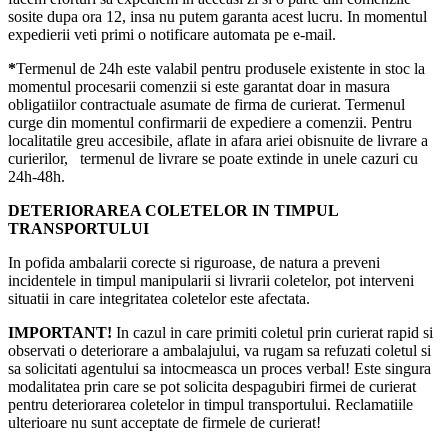
sosite dupa ora 12, insa nu putem garanta acest lucru. In momentul
expedierii veti primi o notificare automata pe e-mail.
*
Termenul de 24h este valabil pentru produsele existente in stoc la
momentul procesarii comenzii si este garantat doar in masura
obligatiilor contractuale asumate de firma de curierat. Termenul
curge din momentul confirmarii de expediere a comenzii. Pentru
localitatile greu accesibile, aflate in afara ariei obisnuite de livrare a
curierilor, termenul de livrare se poate extinde in unele cazuri cu
24h-48h.
DETERIORAREA COLETELOR IN TIMPUL
TRANSPORTULUI
In pofida ambalarii corecte si riguroase, de natura a preveni
incidentele in timpul manipularii si livrarii coletelor, pot interveni
situatii in care integritatea coletelor este afectata.
IMPORTANT!
In cazul in care primiti coletul prin curierat rapid si
observati o deteriorare a ambalajului, va rugam sa refuzati coletul si
sa solicitati agentului sa intocmeasca un proces verbal! Este singura
modalitatea prin care se pot solicita despagubiri firmei de curierat
pentru deteriorarea coletelor in timpul transportului. Reclamatiile
ulterioare nu sunt acceptate de firmele de curierat!​