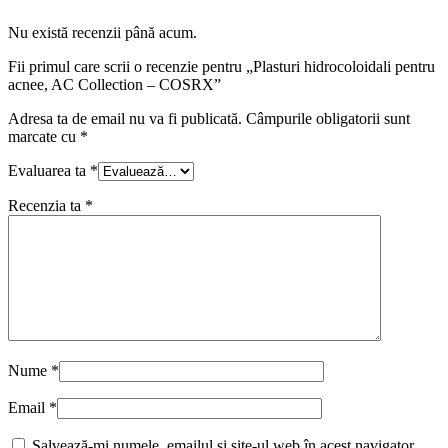
Nu există recenzii până acum.
Fii primul care scrii o recenzie pentru „Plasturi hidrocoloidali pentru
acnee, AC Collection – COSRX”
Adresa ta de email nu va fi publicată.
Câmpurile obligatorii sunt
marcate cu
*
Evaluarea ta
*
Recenzia ta
*
Nume
*
Email
*
Salvează-mi numele, emailul și site-ul web în acest navigator