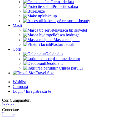
Crema de fata
Protectie solara
Buze
Make up
Accesorii k-beauty
Masti
Masca tip servetel
Masca hydrogel
Masca recipient
Plasturi faciali
Corp
Gel de dus
Lotiune de corp
Deodorant
Ingrijirea parului
Travel Size
Wishlist
Compară
Login / Inregistreaza-te
Coș Cumpărături
Închide
Conectare
Închide