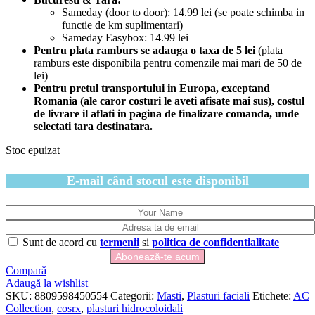
Sameday (door to door): 14.99 lei (se poate schimba in
functie de km suplimentari)
Sameday Easybox: 14.99 lei
Pentru plata ramburs se adauga o taxa de 5 lei
(plata
ramburs este disponibila pentru comenzile mai mari de 50 de
lei)
Pentru pretul transportului in Europa, exceptand
Romania (ale caror costuri le aveti afisate mai sus), costul
de livrare il aflati in pagina de finalizare comanda, unde
selectati tara destinatara.
Stoc epuizat
E-mail când stocul este disponibil
Sunt de acord cu
termenii
si
politica de confidentialitate
Compară
Adaugă la wishlist
SKU:
8809598450554
Categorii:
Masti
,
Plasturi faciali
Etichete:
AC
Collection
,
cosrx
,
plasturi hidrocoloidali