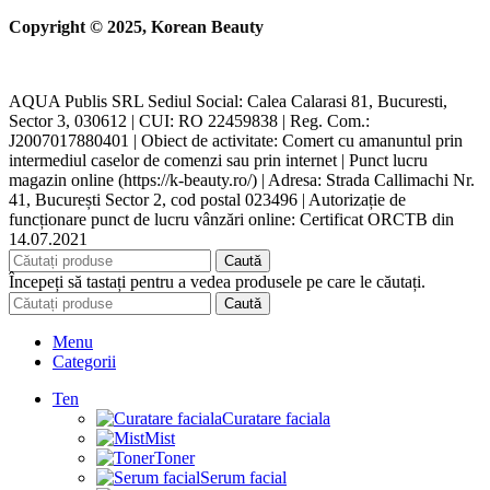
Copyright © 2025, Korean Beauty
AQUA Publis SRL Sediul Social: Calea Calarasi 81, Bucuresti,
Sector 3, 030612 | CUI: RO 22459838 | Reg. Com.:
J2007017880401 | Obiect de activitate: Comert cu amanuntul prin
intermediul caselor de comenzi sau prin internet | Punct lucru
magazin online (https://k-beauty.ro/) | Adresa: Strada Callimachi Nr.
41, București Sector 2, cod postal 023496 | Autorizație de
funcționare punct de lucru vânzări online: Certificat ORCTB din
14.07.2021
Caută
Începeți să tastați pentru a vedea produsele pe care le căutați.
Caută
Menu
Categorii
Ten
Curatare faciala
Mist
Toner
Serum facial