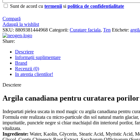
Sunt de acord cu
termenii
si
politica de confidentialitate
Compară
Adaugă la wishlist
SKU:
8809381444968
Categorii:
Curatare faciala
,
Ten
Etichete:
argil
Share:
Descriere
Informații suplimentare
Brand
Recenzii (0)
In atentia clientilor!
Descriere
Argila canadiana pentru curatarea poril
Indepartati pielea uscata in mod magic cu argila canadiana pentru cura
Formula este realizata cu micro-particule din sol natural marin glacia
impuritatile, punctele negre si chiar machiajul din interiorul porilor, f
vitalizata.
Ingrediente:
Water, Kaolin, Glycerin, Stearic Acid, Myristic Acid, 
Glycol, Coptis Chinensis Root Extract, Saccharum Officinarum (Sugar