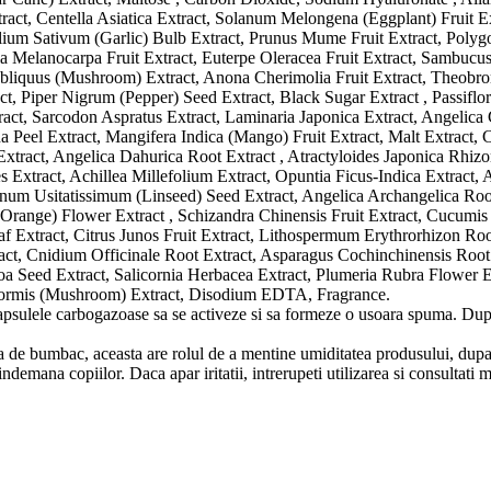
ct, Centella Asiatica Extract, Solanum Melongena (Eggplant) Fruit Ext
Allium Sativum (Garlic) Bulb Extract, Prunus Mume Fruit Extract, Po
ia Melanocarpa Fruit Extract, Euterpe Oleracea Fruit Extract, Sambucus
liquus (Mushroom) Extract, Anona Cherimolia Fruit Extract, Theobroma
ct, Piper Nigrum (Pepper) Seed Extract, Black Sugar Extract , Passiflor
act, Sarcodon Aspratus Extract, Laminaria Japonica Extract, Angelica
a Peel Extract, Mangifera Indica (Mango) Fruit Extract, Malt Extract,
t Extract, Angelica Dahurica Root Extract , Atractyloides Japonica Rhi
s Extract, Achillea Millefolium Extract, Opuntia Ficus-Indica Extract,
inum Usitatissimum (Linseed) Seed Extract, Angelica Archangelica Root
range) Flower Extract , Schizandra Chinensis Fruit Extract, Cucumis S
 Extract, Citrus Junos Fruit Extract, Lithospermum Erythrorhizon Root
act, Cnidium Officinale Root Extract, Asparagus Cochinchinensis Root
 Seed Extract, Salicornia Herbacea Extract, Plumeria Rubra Flower Ex
iformis (Mushroom) Extract, Disodium EDTA, Fragrance.
 capsulele carbogazoase sa se activeze si sa formeze o usoara spuma. Dupa
ta de bumbac, aceasta are rolul de a mentine umiditatea produsului, dupa 
indemana copiilor. Daca apar iritatii, intrerupeti utilizarea si consultati 