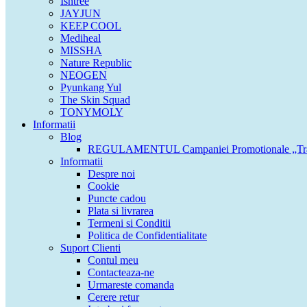
Isntree
JAYJUN
KEEP COOL
Mediheal
MISSHA
Nature Republic
NEOGEN
Pyunkang Yul
The Skin Squad
TONYMOLY
Informatii
Blog
REGULAMENTUL Campaniei Promotionale „Tran
Informatii
Despre noi
Cookie
Puncte cadou
Plata si livrarea
Termeni si Conditii
Politica de Confidentialitate
Suport Clienti
Contul meu
Contacteaza-ne
Urmareste comanda
Cerere retur