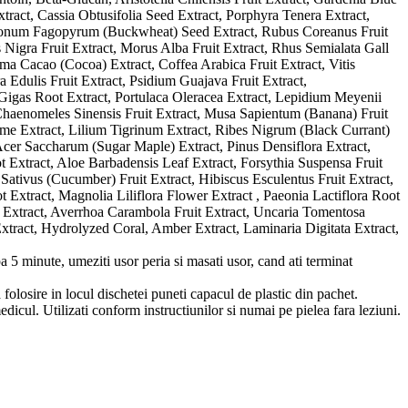
ract, Cassia Obtusifolia Seed Extract, Porphyra Tenera Extract,
lygonum Fagopyrum (Buckwheat) Seed Extract, Rubus Coreanus Fruit
 Nigra Fruit Extract, Morus Alba Fruit Extract, Rhus Semialata Gall
 Cacao (Cocoa) Extract, Coffea Arabica Fruit Extract, Vitis
a Edulis Fruit Extract, Psidium Guajava Fruit Extract,
 Gigas Root Extract, Portulaca Oleracea Extract, Lepidium Meyenii
 Chaenomeles Sinensis Fruit Extract, Musa Sapientum (Banana) Fruit
zome Extract, Lilium Tigrinum Extract, Ribes Nigrum (Black Currant)
 Acer Saccharum (Sugar Maple) Extract, Pinus Densiflora Extract,
 Extract, Aloe Barbadensis Leaf Extract, Forsythia Suspensa Fruit
ativus (Cucumber) Fruit Extract, Hibiscus Esculentus Fruit Extract,
 Extract, Magnolia Liliflora Flower Extract , Paeonia Lactiflora Root
 Extract, Averrhoa Carambola Fruit Extract, Uncaria Tomentosa
tract, Hydrolyzed Coral, Amber Extract, Laminaria Digitata Extract,
 5 minute, umeziti usor peria si masati usor, cand ati terminat
folosire in locul dischetei puneti capacul de plastic din pachet.
medicul. Utilizati conform instructiunilor si numai pe pielea fara leziuni.