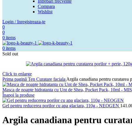
Intrebari frecvente
Compara
Wishlist
Login / Inregistreaza-te
0
0
0
items
0
items
Sold out
Click to enlarge
Prima pagină
Ten
Curatare faciala
Argila canadiana pentru curatarea
Masca de noapte hidratanta cu Unt de Shea, Pocket Pack, 10ml - 
Înapoi la produse
Gel pentru reducerea porilor cu apa glaciara, 110g - NEOGEN
141.0
Argila canadiana pentru curata