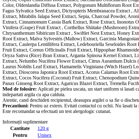
Color, Oldenlandia Diffusa Extract, Polygonum Multiflorum Root Extra
Fagus Sylvatica Seed Extract, Dictyopteris Membranacea Extract , 
Extract, Mirabilis Jalapa Seed Extract, Sepia, Charcoal Powder, Aron
Extract, Cinnamomum Cassia Bark Extract, Rose Extract, Inonotus Ob
Vinifera (Grape) Fruit Extract , Corthellus Shiitake (Mushroom) Extra
Chrysanthemum Sibiricum Extract , Swiftlet Nest Extract, Honey Extr
Root Extract, Malva Sylvestris (Mallow) Extract, Garcinia Mangostan
Extract, Caulerpa Lentillifera Extract, Ledebouriella Seseloides Roo
Fruit Extract, Cornus Officinalis Fruit Extract, Hippophae Rhamnoide
Oryza Sativa (Rice) Bran Extract, Argania Spinosa Kernel Extract, L
Extract, Nelumbo Nucifera Flower Extract, Citrus Aurantium Dulcis (O
Laurus Nobilis Leaf Extract, Hamamelis Virginiana (Witch Hazel) Leaf
Extract, Dioscorea Japonica Root Extract, Acorus Calamus Root Extr
Extract, Cocos Nucifera (Coconut) Fruit Extract, Chenopodium Quinoa
Panax Ginseng Root Extract, Agaricus Blazei Extract, Tremella Fuc
Mod de folosire:
Aplicati pe pielea uscata, un start uniform si lasati
indepartati argila cu apa calduta.
Atentie, cand deschideti recipientul, deasupra argilei o sa fie o dische
Precautiuni:
Pentru uz extern. Evitati contactul cu ochii. Nu lasati la 
Este recomandat sa efectuati un test alergologic cutanat.
Informații suplimentare
Cantitate
120 g
Pentru
Unisex