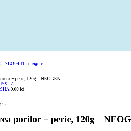
 porilor + perie, 120g – NEOGEN
MISSHA
9.00
lei
0
lei
rea porilor + perie, 120g – NE