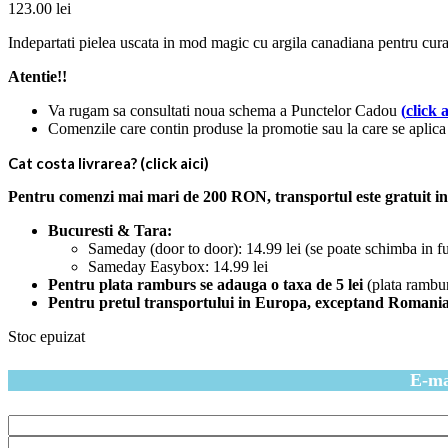
123.00
lei
Indepartati pielea uscata in mod magic cu argila canadiana pentru curat
Atentie!!
Va rugam sa consultati noua schema a Punctelor Cadou
(
click a
Comenzile care contin produse la promotie sau la care se aplica 
Cat costa livrarea? (click aici)
Pentru comenzi mai mari de 200 RON, transportul este gratuit in c
Bucuresti & Tara:
Sameday (door to door): 14.99 lei (se poate schimba in f
Sameday Easybox: 14.99 lei
Pentru plata ramburs se adauga o taxa de 5 lei
(plata rambu
Pentru pretul transportului in Europa, exceptand Romania (ale
Stoc epuizat
E-mai