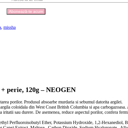
a
,
missha
or + perie, 120g – NEOGEN
tarea porilor. Produsul absoarbe murdaria si sebumul datorita argilei.
r, argila coloidala din West Coast British Columbia si apa carbogazoasa.
ara iritatii sau durere. De asemenea, reduce aspectul porilor, confera ferm
Methyl Perfluoroisobutyl Ether, Potassium Hydroxide, 1,2-Hexanediol, 
 Cane) Extract, Maltose , Carbon Dioxide, Sodium Hyaluronate , Allant