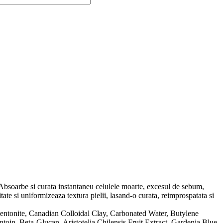
 Absoarbe si curata instantaneu celulele moarte, excesul de sebum,
itate si uniformizeaza textura pielii, lasand-o curata, reimprospatata si
Bentonite, Canadian Colloidal Clay, Carbonated Water, Butylene
oin, Beta-Glucan, Aristotelia Chilensis Fruit Extract, Gardenia Blue