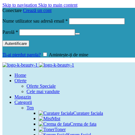
Skip to navigation
Skip to main content
Conectare
Crează un cont
Obligatoriu
Nume utilizator sau adresă email
*
Obligatoriu
Parolă
*
Autentificare
Ti-ai pierdut parola?
Amintește-ți de mine
Home
Oferte
Oferte Speciale
Cele mai vandute
Magazin
Categorii
Ten
Curatare faciala
Mist
Crema de fata
Toner
Serum facial