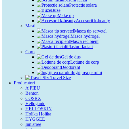
Protectie solara
Buze
Make up
Accesorii k-beauty
Masti
Masca tip servetel
Masca hydrogel
Masca recipient
Plasturi faciali
Corp
Gel de dus
Lotiune de corp
Deodorant
Ingrijirea parului
Travel Size
Producatori
A’PIEU
Benton
COSRX
Helloganic
HELLOSKIN
Holika Holika
HYGGEE
Innisfree