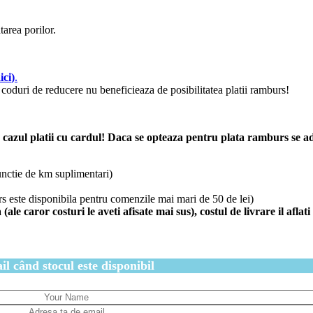
area porilor.
ici
)
.
coduri de reducere nu beneficieaza de posibilitatea platii ramburs!
azul platii cu cardul! Daca se opteaza pentru plata ramburs se ada
unctie de km suplimentari)
rs este disponibila pentru comenzile mai mari de 50 de lei)
 caror costuri le aveti afisate mai sus), costul de livrare il aflat
l când stocul este disponibil