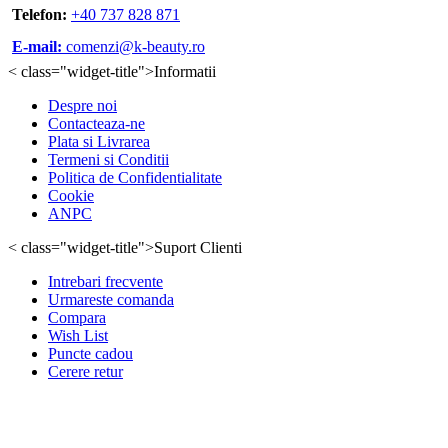
Telefon:
+40 737 828 871
E-mail:
comenzi@k-beauty.ro
< class="widget-title">Informatii
Despre noi
Contacteaza-ne
Plata si Livrarea
Termeni si Conditii
Politica de Confidentialitate
Cookie
ANPC
< class="widget-title">Suport Clienti
Intrebari frecvente
Urmareste comanda
Compara
Wish List
Puncte cadou
Cerere retur