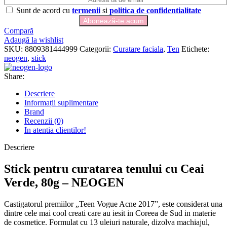
Sunt de acord cu
termenii
si
politica de confidentialitate
Compară
Adaugă la wishlist
SKU:
8809381444999
Categorii:
Curatare faciala
,
Ten
Etichete:
neogen
,
stick
Share:
Descriere
Informații suplimentare
Brand
Recenzii (0)
In atentia clientilor!
Descriere
Stick pentru curatarea tenului cu Ceai
Verde, 80g – NEOGEN
Castigatorul premiilor „Teen Vogue Acne 2017”, este considerat una
dintre cele mai cool creati care au iesit in Coreea de Sud in materie
de cosmetice. Formulat cu 13 uleiuri naturale, dizolva machiajul,