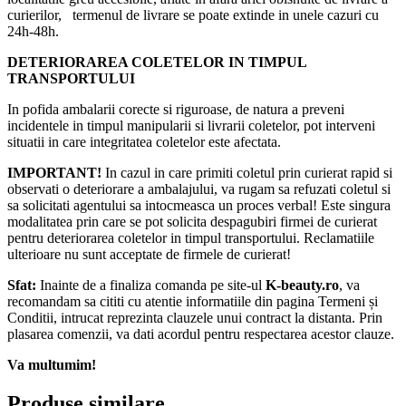
curierilor, termenul de livrare se poate extinde in unele cazuri cu
24h-48h.
DETERIORAREA COLETELOR IN TIMPUL
TRANSPORTULUI
In pofida ambalarii corecte si riguroase, de natura a preveni
incidentele in timpul manipularii si livrarii coletelor, pot interveni
situatii in care integritatea coletelor este afectata.
IMPORTANT!
In cazul in care primiti coletul prin curierat rapid si
observati o deteriorare a ambalajului, va rugam sa refuzati coletul si
sa solicitati agentului sa intocmeasca un proces verbal! Este singura
modalitatea prin care se pot solicita despagubiri firmei de curierat
pentru deteriorarea coletelor in timpul transportului. Reclamatiile
ulterioare nu sunt acceptate de firmele de curierat!​
Sfat:
Inainte de a finaliza comanda pe site-ul
K-beauty.ro
, va
recomandam sa cititi cu atentie informatiile din pagina Termeni și
Conditii, intrucat reprezinta clauzele unui contract la distanta. Prin
plasarea comenzii, va dati acordul pentru respectarea acestor clauze.
Va multumim!
Produse similare