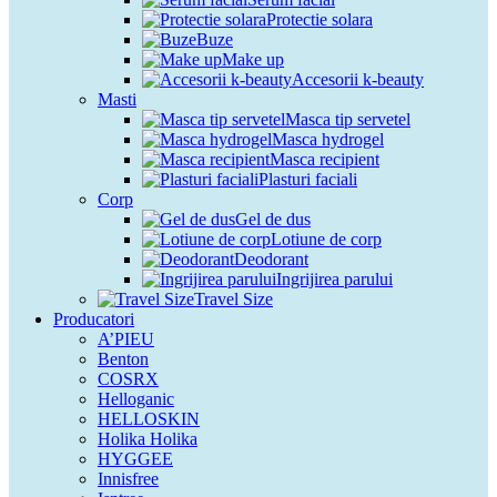
Protectie solara
Buze
Make up
Accesorii k-beauty
Masti
Masca tip servetel
Masca hydrogel
Masca recipient
Plasturi faciali
Corp
Gel de dus
Lotiune de corp
Deodorant
Ingrijirea parului
Travel Size
Producatori
A’PIEU
Benton
COSRX
Helloganic
HELLOSKIN
Holika Holika
HYGGEE
Innisfree