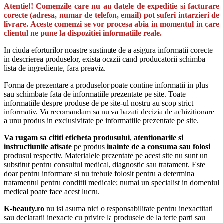
Atentie!! Comenzile care nu au datele de expeditie si facturare
corecte (adresa, numar de telefon, email) pot suferi intarzieri de
livrare. Aceste comenzi se vor procesa abia in momentul in care
clientul ne pune la dispozitiei informatiile reale.
In ciuda eforturilor noastre sustinute de a asigura informatii corecte
in descrierea produselor, exista ocazii cand producatorii schimba
lista de ingrediente, fara preaviz.
Forma de prezentare a produselor poate contine informatii in plus
sau schimbate fata de informatiile prezentate pe site. Toate
informatiile despre produse de pe site-ul nostru au scop strict
informativ. Va recomandam sa nu va bazati decizia de achizitionare
a unu produs in exclusivitate pe informatiile prezentate pe site.
Va rugam sa cititi eticheta produsului
,
atentionarile si
instructiunile afisate
pe produs
inainte de a consuma sau folosi
produsul respectiv. Materialele prezentate pe acest site nu sunt un
substitut pentru consultul medical, diagnostic sau tratament. Este
doar pentru informare si nu trebuie folosit pentru a determina
tratamentul pentru conditii medicale; numai un specialist in domeniul
medical poate face acest lucru.
K-beauty.ro
nu isi asuma nici o responsabilitate pentru inexactitati
sau declaratii inexacte cu privire la produsele de la terte parti sau