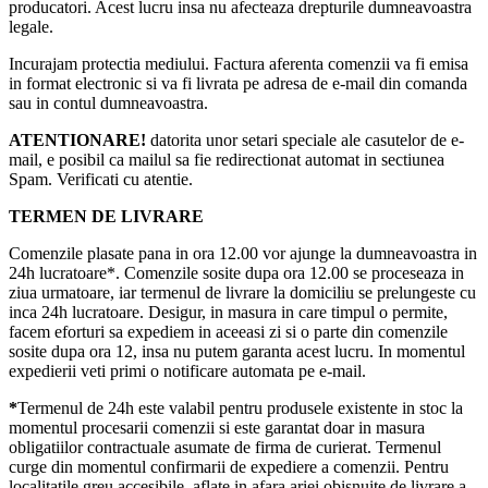
producatori. Acest lucru insa nu afecteaza drepturile dumneavoastra
legale.
Incurajam protectia mediului. Factura aferenta comenzii va fi emisa
in format electronic si va fi livrata pe adresa de e-mail din comanda
sau in contul dumneavoastra.
ATENTIONARE!
datorita unor setari speciale ale casutelor de e-
mail, e posibil ca mailul sa fie redirectionat automat in sectiunea
Spam. Verificati cu atentie.
TERMEN DE LIVRARE
Comenzile plasate pana in ora 12.00 vor ajunge la dumneavoastra in
24h lucratoare*. Comenzile sosite dupa ora 12.00 se proceseaza in
ziua urmatoare, iar termenul de livrare la domiciliu se prelungeste cu
inca 24h lucratoare. Desigur, in masura in care timpul o permite,
facem eforturi sa expediem in aceeasi zi si o parte din comenzile
sosite dupa ora 12, insa nu putem garanta acest lucru. In momentul
expedierii veti primi o notificare automata pe e-mail.
*
Termenul de 24h este valabil pentru produsele existente in stoc la
momentul procesarii comenzii si este garantat doar in masura
obligatiilor contractuale asumate de firma de curierat. Termenul
curge din momentul confirmarii de expediere a comenzii. Pentru
localitatile greu accesibile, aflate in afara ariei obisnuite de livrare a