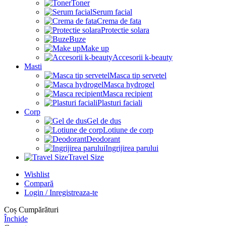
Toner
Serum facial
Crema de fata
Protectie solara
Buze
Make up
Accesorii k-beauty
Masti
Masca tip servetel
Masca hydrogel
Masca recipient
Plasturi faciali
Corp
Gel de dus
Lotiune de corp
Deodorant
Ingrijirea parului
Travel Size
Wishlist
Compară
Login / Inregistreaza-te
Coș Cumpărături
Închide