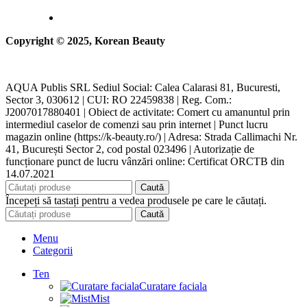
Copyright © 2025, Korean Beauty
AQUA Publis SRL Sediul Social: Calea Calarasi 81, Bucuresti,
Sector 3, 030612 | CUI: RO 22459838 | Reg. Com.:
J2007017880401 | Obiect de activitate: Comert cu amanuntul prin
intermediul caselor de comenzi sau prin internet | Punct lucru
magazin online (https://k-beauty.ro/) | Adresa: Strada Callimachi Nr.
41, București Sector 2, cod postal 023496 | Autorizație de
funcționare punct de lucru vânzări online: Certificat ORCTB din
14.07.2021
Caută
Începeți să tastați pentru a vedea produsele pe care le căutați.
Caută
Menu
Categorii
Ten
Curatare faciala
Mist