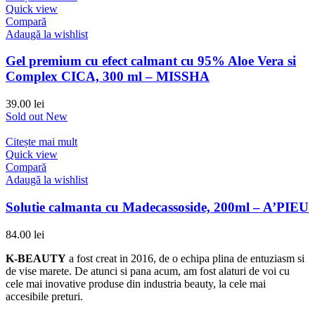
Quick view
Compară
Adaugă la wishlist
Gel premium cu efect calmant cu 95% Aloe Vera si
Complex CICA, 300 ml – MISSHA
39.00
lei
Sold out
New
Citește mai mult
Quick view
Compară
Adaugă la wishlist
Solutie calmanta cu Madecassoside, 200ml – A’PIEU
84.00
lei
K-BEAUTY
a fost creat in 2016, de o echipa plina de entuziasm si
de vise marete. De atunci si pana acum, am fost alaturi de voi cu
cele mai inovative produse din industria beauty, la cele mai
accesibile preturi.