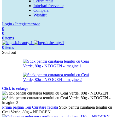
Cerere retur
Intrebari frecvente
Compara
Wishlist
Login / Inregistreaza-te
0
0
0
items
0
items
Sold out
Click to enlarge
Prima pagină
Ten
Curatare faciala
Stick pentru curatarea tenului cu
Ceai Verde, 80g – NEOGEN