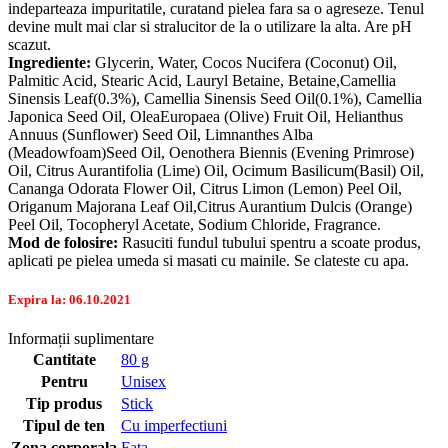
indeparteaza impuritatile, curatand pielea fara sa o agreseze. Tenul
devine mult mai clar si stralucitor de la o utilizare la alta. Are pH
scazut.
Ingrediente:
Glycerin, Water, Cocos Nucifera (Coconut) Oil,
Palmitic Acid, Stearic Acid, Lauryl Betaine, Betaine,Camellia
Sinensis Leaf(0.3%), Camellia Sinensis Seed Oil(0.1%), Camellia
Japonica Seed Oil, OleaEuropaea (Olive) Fruit Oil, Helianthus
Annuus (Sunflower) Seed Oil, Limnanthes Alba
(Meadowfoam)Seed Oil, Oenothera Biennis (Evening Primrose)
Oil, Citrus Aurantifolia (Lime) Oil, Ocimum Basilicum(Basil) Oil,
Cananga Odorata Flower Oil, Citrus Limon (Lemon) Peel Oil,
Origanum Majorana Leaf Oil,Citrus Aurantium Dulcis (Orange)
Peel Oil, Tocopheryl Acetate, Sodium Chloride, Fragrance.
Mod de folosire:
Rasuciti fundul tubului spentru a scoate produs,
aplicati pe pielea umeda si masati cu mainile. Se clateste cu apa.
Expira la: 06.10.2021
Informații suplimentare
Cantitate
80 g
Pentru
Unisex
Tip produs
Stick
Tipul de ten
Cu imperfectiuni
Zona corporala
Fata