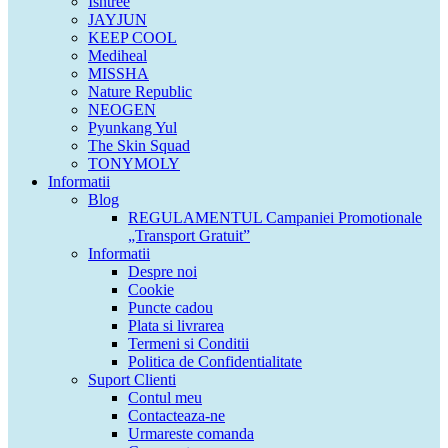
Isntree
JAYJUN
KEEP COOL
Mediheal
MISSHA
Nature Republic
NEOGEN
Pyunkang Yul
The Skin Squad
TONYMOLY
Informatii
Blog
REGULAMENTUL Campaniei Promotionale
„Transport Gratuit”
Informatii
Despre noi
Cookie
Puncte cadou
Plata si livrarea
Termeni si Conditii
Politica de Confidentialitate
Suport Clienti
Contul meu
Contacteaza-ne
Urmareste comanda