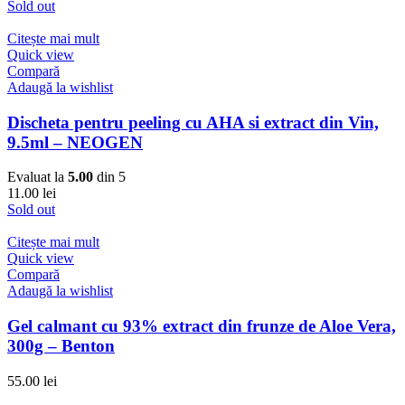
Sold out
Citește mai mult
Quick view
Compară
Adaugă la wishlist
Discheta pentru peeling cu AHA si extract din Vin,
9.5ml – NEOGEN
Evaluat la
5.00
din 5
11.00
lei
Sold out
Citește mai mult
Quick view
Compară
Adaugă la wishlist
Gel calmant cu 93% extract din frunze de Aloe Vera,
300g – Benton
55.00
lei