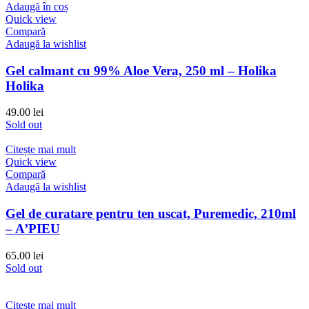
Adaugă în coș
Quick view
Compară
Adaugă la wishlist
Gel calmant cu 99% Aloe Vera, 250 ml – Holika
Holika
49.00
lei
Sold out
Citește mai mult
Quick view
Compară
Adaugă la wishlist
Gel de curatare pentru ten uscat, Puremedic, 210ml
– A’PIEU
65.00
lei
Sold out
Citește mai mult