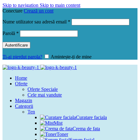
Skip to navigation
Skip to main content
Conectare
Crează un cont
Obligatoriu
Nume utilizator sau adresă email
*
Obligatoriu
Parolă
*
Autentificare
Ti-ai pierdut parola?
Amintește-ți de mine
Home
Oferte
Oferte Speciale
Cele mai vandute
Magazin
Categorii
Ten
Curatare faciala
Mist
Crema de fata
Toner
Serum facial