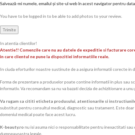
Salvează-mi numele, emailul și site-ul web în acest navigator pentru dat
You have to be logged in to be able to add photos to your review.
In atentia clientilor!
Atentie!! Comenzile care nu au datele de expeditie si facturare core
in care clientul ne pune la dispozitiei informatiile reale.
In ciuda eforturilor noastre sustinute de a asigura informatii corecte in 
Forma de prezentare a produselor poate contine informatii in plus sau sc
informativ. Va recomandam sa nu va bazati decizia de achizitionare a unu 
Va rugam sa cititi eticheta produsului
,
atentionarile si instructiunil
substitut pentru consultul medical, diagnostic sau tratament. Este doar 
domeniul medical poate face acest lucru.
K-beauty.ro
nu isi asuma nici o responsabilitate pentru inexactitati sau 
dumneavoastra legale.