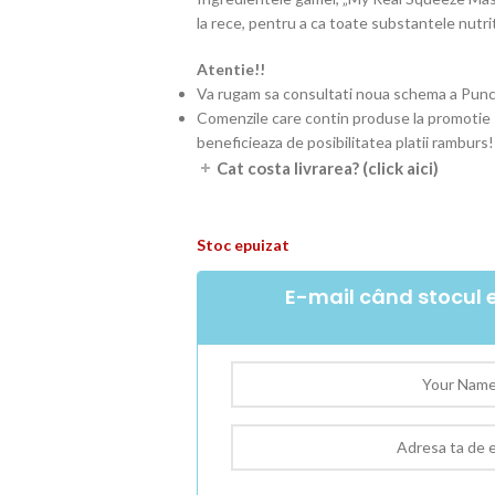
la rece, pentru a ca toate substantele nutrit
Atentie!!
Va rugam sa consultati noua schema a Pun
Comenzile care contin produse la promotie s
beneficieaza de posibilitatea platii ramburs!
Cat costa livrarea? (click aici)
Stoc epuizat
E-mail când stocul e