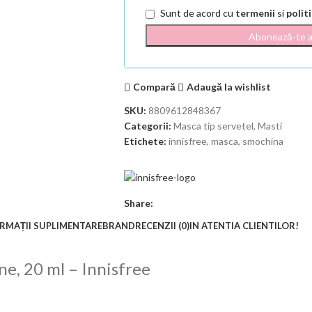
Sunt de acord cu
termenii
si
polit
Compară
Adaugă la wishlist
SKU:
8809612848367
Categorii:
Masca tip servetel
,
Masti
Etichete:
innisfree
,
masca
,
smochina
Share:
RMAȚII SUPLIMENTARE
BRAND
RECENZII (0)
IN ATENTIA CLIENTILOR!
e, 20 ml – Innisfree