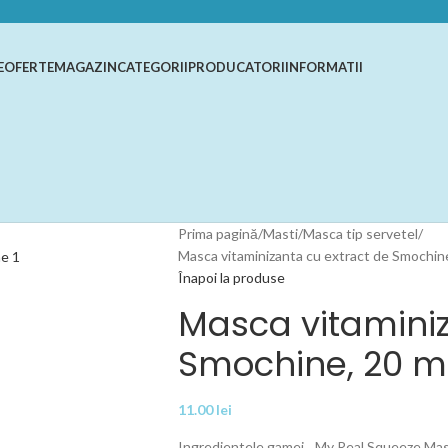
E
OFERTE
MAGAZIN
CATEGORII
PRODUCATORI
INFORMATII
Prima pagină
Masti
Masca tip servetel
Masca vitaminizanta cu extract de Smochine
Înapoi la produse
Masca vitaminiz
Smochine, 20 ml
11.00
lei
Ingredientele gamei, „My Real Squeeze Mask