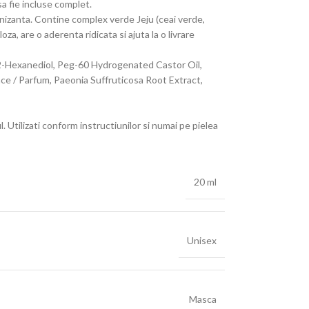
a fie incluse complet.
inizanta. Contine complex verde Jeju (ceai verde,
a, are o aderenta ridicata si ajuta la o livrare
 1,2-Hexanediol, Peg-60 Hydrogenated Castor Oil,
ce / Parfum, Paeonia Suffruticosa Root Extract,
l. Utilizati conform instructiunilor si numai pe pielea
20 ml
Unisex
Masca