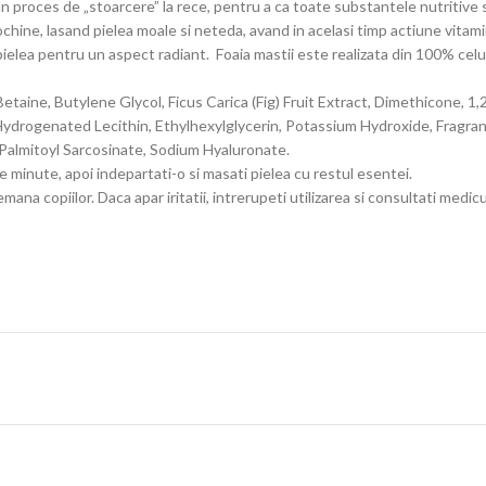
 proces de „stoarcere” la rece, pentru a ca toate substantele nutritive s
hine, lasand pielea moale si neteda, avand in acelasi timp actiune vitam
ielea pentru un aspect radiant. Foaia mastii este realizata din 100% celuloz
 Betaine, Butylene Glycol, Ficus Carica (Fig) Fruit Extract, Dimethicone,
Hydrogenated Lecithin, Ethylhexylglycerin, Potassium Hydroxide, Fragran
 Palmitoyl Sarcosinate, Sodium Hyaluronate.
de minute, apoi indepartati-o si masati pielea cu restul esentei.
mana copiilor. Daca apar iritatii, intrerupeti utilizarea si consultati medicu