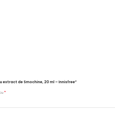
cu extract de Smochine, 20 ml – Innisfree”
*
 cu