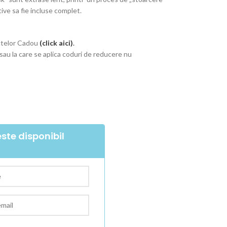
ive sa fie incluse complet.
ctelor Cadou
(
click aici
)
.
au la care se aplica coduri de reducere nu
ste disponibil