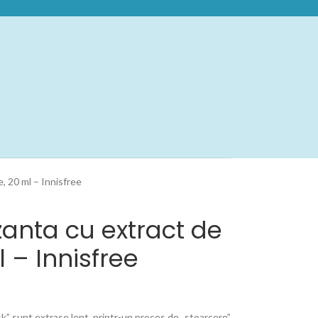
, 20 ml – Innisfree
anta cu extract de
 – Innisfree
” sunt extrase lent, printr-un proces de „stoarcere”