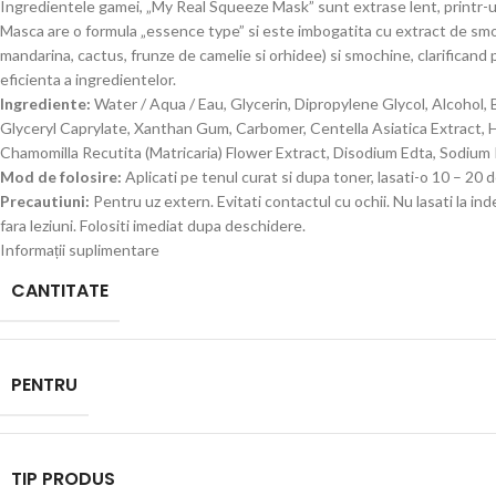
Ingredientele gamei, „My Real Squeeze Mask” sunt extrase lent, printr-un
Masca are o formula „essence type” si este imbogatita cu extract de smoc
mandarina, cactus, frunze de camelie si orhidee) si smochine, clarificand p
eficienta a ingredientelor.
Ingrediente:
Water / Aqua / Eau, Glycerin, Dipropylene Glycol, Alcohol,
Glyceryl Caprylate, Xanthan Gum, Carbomer, Centella Asiatica Extract, 
Chamomilla Recutita (Matricaria) Flower Extract, Disodium Edta, Sodium
Mod de folosire:
Aplicati pe tenul curat si dupa toner, lasati-o 10 – 20 
Precautiuni:
Pentru uz extern. Evitati contactul cu ochii. Nu lasati la inde
fara leziuni. Folositi imediat dupa deschidere.
Informații suplimentare
CANTITATE
PENTRU
TIP PRODUS