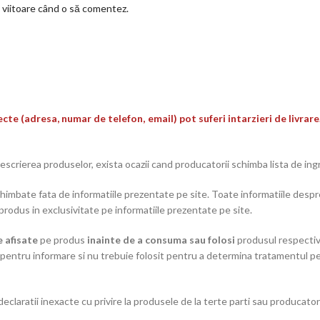
a viitoare când o să comentez.
cte (adresa, numar de telefon, email) pot suferi intarzieri de livra
descrierea produselor, exista ocazii cand producatorii schimba lista de ing
himbate fata de informatiile prezentate pe site. Toate informatiile despr
produs in exclusivitate pe informatiile prezentate pe site.
e afisate
pe produs
inainte de a consuma sau folosi
produsul respectiv
pentru informare si nu trebuie folosit pentru a determina tratamentul pen
declaratii inexacte cu privire la produsele de la terte parti sau producato