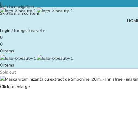
Skip to navigation
Skip to main content
HOM
Login / Inregistreaza-te
0
0
0
items
0
items
Sold out
Click to enlarge