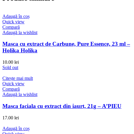
Adaugă în coș
Quick view
Compară
Adaugă la wishlist
Masca cu extract de Carbune, Pure Essence, 23 ml –
Holika Holika
10.00
lei
Sold out
Citește mai mult
Quick view
Compară
Adaugă la wishlist
Masca faciala cu extract din iaurt, 21g – A’PIEU
17.00
lei
Adaugă în coș
Quick view