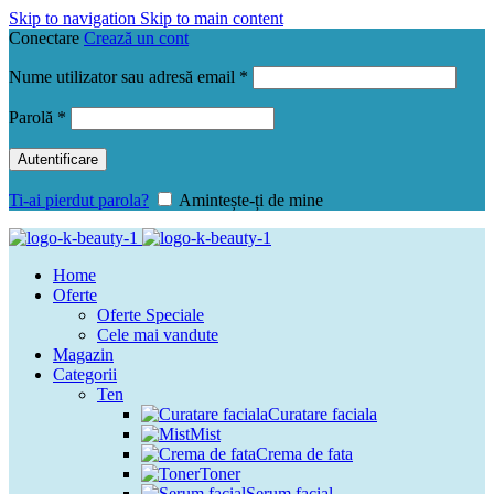
Skip to navigation
Skip to main content
Conectare
Crează un cont
Obligatoriu
Nume utilizator sau adresă email
*
Obligatoriu
Parolă
*
Autentificare
Ti-ai pierdut parola?
Amintește-ți de mine
Home
Oferte
Oferte Speciale
Cele mai vandute
Magazin
Categorii
Ten
Curatare faciala
Mist
Crema de fata
Toner
Serum facial