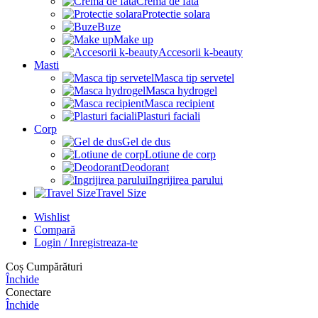
Crema de fata
Protectie solara
Buze
Make up
Accesorii k-beauty
Masti
Masca tip servetel
Masca hydrogel
Masca recipient
Plasturi faciali
Corp
Gel de dus
Lotiune de corp
Deodorant
Ingrijirea parului
Travel Size
Wishlist
Compară
Login / Inregistreaza-te
Coș Cumpărături
Închide
Conectare
Închide