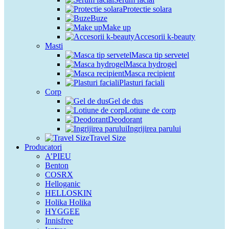
Protectie solara
Buze
Make up
Accesorii k-beauty
Masti
Masca tip servetel
Masca hydrogel
Masca recipient
Plasturi faciali
Corp
Gel de dus
Lotiune de corp
Deodorant
Ingrijirea parului
Travel Size
Producatori
A’PIEU
Benton
COSRX
Helloganic
HELLOSKIN
Holika Holika
HYGGEE
Innisfree