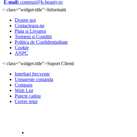
E-mail:
comenzi@k-beauty.ro
< class="widget-title">Informatii
Despre noi
Contacteaza-ne
Plata si Livrarea
Termeni si Conditii
Politica de Confidentialitate
Cookie
ANPC
< class="widget-title">Suport Clienti
Intrebari frecvente
Urmareste comanda
Compara
Wish List
Puncte cadou
Cerere retur