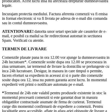
producatori. Acest lucru insa nu afecteaza drepturile dumneavoastra
legale.
Incurajam protectia mediului. Factura aferenta comenzii va fi emisa
in format electronic si va fi livrata pe adresa de e-mail din comanda
sau in contul dumneavoastra.
ATENTIONARE!
datorita unor setari speciale ale casutelor de e-
mail, e posibil ca mailul sa fie redirectionat automat in sectiunea
Spam. Verificati cu atentie.
TERMEN DE LIVRARE
Comenzile plasate pana in ora 12.00 vor ajunge la dumneavoastra in
24h lucratoare*. Comenzile sosite dupa ora 12.00 se proceseaza in
ziua urmatoare, iar termenul de livrare la domiciliu se prelungeste cu
inca 24h lucratoare. Desigur, in masura in care timpul o permite,
facem eforturi sa expediem in aceeasi zi si o parte din comenzile
sosite dupa ora 12, insa nu putem garanta acest lucru. In momentul
expedierii veti primi o notificare automata pe e-mail.
*
Termenul de 24h este valabil pentru produsele existente in stoc la
momentul procesarii comenzii si este garantat doar in masura
obligatiilor contractuale asumate de firma de curierat. Termenul
curge din momentul confirmarii de expediere a comenzii. Pentru
localitatile greu accesibile, aflate in afara ariei obisnuite de livrare a