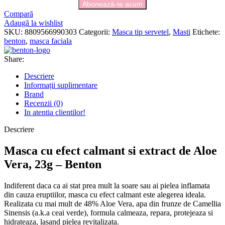
Compară
Adaugă la wishlist
SKU:
8809566990303
Categorii:
Masca tip servetel
,
Masti
Etichete:
benton
,
masca faciala
Share:
Descriere
Informații suplimentare
Brand
Recenzii (0)
In atentia clientilor!
Descriere
Masca cu efect calmant si extract de Aloe
Vera, 23g – Benton
Indiferent daca ca ai stat prea mult la soare sau ai pielea inflamata
din cauza eruptiilor, masca cu efect calmant este alegerea ideala.
Realizata cu mai mult de 48% Aloe Vera, apa din frunze de Camellia
Sinensis (a.k.a ceai verde), formula calmeaza, repara, protejeaza si
hidrateaza, lasand pielea revitalizata.