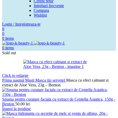
Cerere retur
Intrebari frecvente
Compara
Wishlist
Login / Inregistreaza-te
0
0
0
items
0
items
Sold out
Click to enlarge
Prima pagină
Masti
Masca tip servetel
Masca cu efect calmant si
extract de Aloe Vera, 23g – Benton
Spuma pentru curatare faciala cu extract de Centella Asiatica, 150g -
Benton
50.00
lei
Înapoi la produse