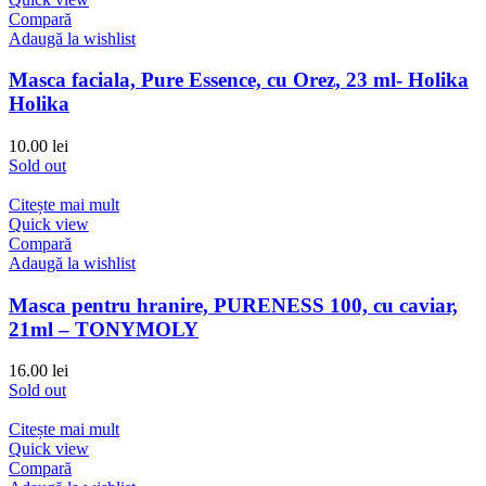
Compară
Adaugă la wishlist
Masca faciala, Pure Essence, cu Orez, 23 ml- Holika
Holika
10.00
lei
Sold out
Citește mai mult
Quick view
Compară
Adaugă la wishlist
Masca pentru hranire, PURENESS 100, cu caviar,
21ml – TONYMOLY
16.00
lei
Sold out
Citește mai mult
Quick view
Compară