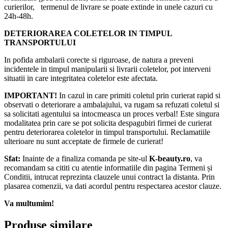
curierilor, termenul de livrare se poate extinde in unele cazuri cu
24h-48h.
DETERIORAREA COLETELOR IN TIMPUL
TRANSPORTULUI
In pofida ambalarii corecte si riguroase, de natura a preveni
incidentele in timpul manipularii si livrarii coletelor, pot interveni
situatii in care integritatea coletelor este afectata.
IMPORTANT!
In cazul in care primiti coletul prin curierat rapid si
observati o deteriorare a ambalajului, va rugam sa refuzati coletul si
sa solicitati agentului sa intocmeasca un proces verbal! Este singura
modalitatea prin care se pot solicita despagubiri firmei de curierat
pentru deteriorarea coletelor in timpul transportului. Reclamatiile
ulterioare nu sunt acceptate de firmele de curierat!​
Sfat:
Inainte de a finaliza comanda pe site-ul
K-beauty.ro
, va
recomandam sa cititi cu atentie informatiile din pagina Termeni și
Conditii, intrucat reprezinta clauzele unui contract la distanta. Prin
plasarea comenzii, va dati acordul pentru respectarea acestor clauze.
Va multumim!
Produse similare