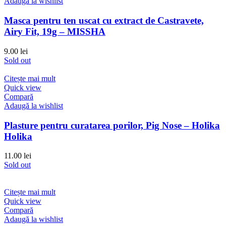
Adaugă la wishlist
Masca pentru ten uscat cu extract de Castravete,
Airy Fit, 19g – MISSHA
9.00
lei
Sold out
Citește mai mult
Quick view
Compară
Adaugă la wishlist
Plasture pentru curatarea porilor, Pig Nose – Holika
Holika
11.00
lei
Sold out
Citește mai mult
Quick view
Compară
Adaugă la wishlist