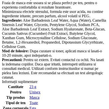
Foaia de masca este usoara si se pliaza perfect pe ten, pentru o
experienta confortabila si rezultate hranitoare.
Minimizeaza efectele stresului, formula este usor acida, nu contine
ingrediente iritante, precum parfum, alcool volatil si PEG.
Ingrediente:
Aloe Barbadensis Leaf Water, Aqua (Water), Camellia
Sinensis Leaf Water, Glycerin, Pentylene Glycol, Sodium PCA,
Aloe Barbadensis Leaf Extract, Sodium Hyaluronate, Beta-Glucan,
Cucumis Sativus (Cucumber) Fruit Extract, Butylene Glycol,
Xanthan Gum, Microcrystalline Cellulose, Sodium Gluconate,
Betaine, 1,2-Hexanediol, Propanediol, Dipotassium Glycyrrhizate,
Cellulose Gum.
Mod de folosire:
Dupa curatare si toner, aplicati masca si lasati-o
10-20 minute, apoi indepartati-o.
Precautiuni:
Pentru uz extern. Evitati contactul cu ochii. Nu lasati
la indemana copiilor. Daca apar iritatii, intrerupeti utilizarea si
consultati medicul. Utilizati conform instructiunilor si numai pe
pielea fara leziuni. Este recomandat sa efectuati un test alergologic
cutanat.
Informații suplimentare
Cantitate
23 g
Pentru
Unisex
Tip produs
Masca
Tipul de ten
Toate
Zona corporala
Fata