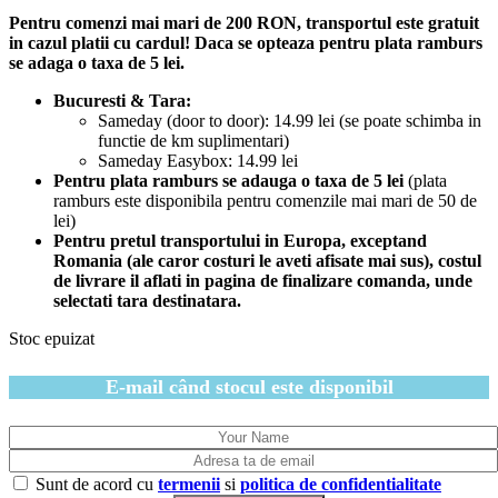
Pentru comenzi mai mari de 200 RON, transportul este gratuit
in cazul platii cu cardul! Daca se opteaza pentru plata ramburs
se adaga o taxa de 5 lei.
Bucuresti & Tara:
Sameday (door to door): 14.99 lei (se poate schimba in
functie de km suplimentari)
Sameday Easybox: 14.99 lei
Pentru plata ramburs se adauga o taxa de 5 lei
(plata
ramburs este disponibila pentru comenzile mai mari de 50 de
lei)
Pentru pretul transportului in Europa, exceptand
Romania (ale caror costuri le aveti afisate mai sus), costul
de livrare il aflati in pagina de finalizare comanda, unde
selectati tara destinatara.
Stoc epuizat
E-mail când stocul este disponibil
Sunt de acord cu
termenii
si
politica de confidentialitate