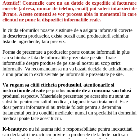
Atentie!! Comenzile care nu au datele de expeditie si facturare
corecte (adresa, numar de telefon, email) pot suferi intarzieri de
livrare. Aceste comenzi se vor procesa abia in momentul in care
clientul ne pune la dispozitiei informatiile reale.
In ciuda eforturilor noastre sustinute de a asigura informatii corecte
in descrierea produselor, exista ocazii cand producatorii schimba
lista de ingrediente, fara preaviz.
Forma de prezentare a produselor poate contine informatii in plus
sau schimbate fata de informatiile prezentate pe site. Toate
informatiile despre produse de pe site-ul nostru au scop strict
informativ. Va recomandam sa nu va bazati decizia de achizitionare
a unu produs in exclusivitate pe informatiile prezentate pe site.
Va rugam sa cititi eticheta produsului
,
atentionarile si
instructiunile afisate
pe produs
inainte de a consuma sau folosi
produsul respectiv. Materialele prezentate pe acest site nu sunt un
substitut pentru consultul medical, diagnostic sau tratament. Este
doar pentru informare si nu trebuie folosit pentru a determina
tratamentul pentru conditii medicale; numai un specialist in domeniul
medical poate face acest lucru.
K-beauty.ro
nu isi asuma nici o responsabilitate pentru inexactitati
sau declaratii inexacte cu privire la produsele de la terte parti sau