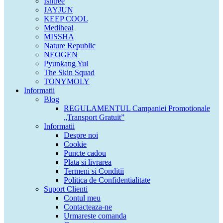
Isntree
JAYJUN
KEEP COOL
Mediheal
MISSHA
Nature Republic
NEOGEN
Pyunkang Yul
The Skin Squad
TONYMOLY
Informatii
Blog
REGULAMENTUL Campaniei Promotionale
„Transport Gratuit”
Informatii
Despre noi
Cookie
Puncte cadou
Plata si livrarea
Termeni si Conditii
Politica de Confidentialitate
Suport Clienti
Contul meu
Contacteaza-ne
Urmareste comanda