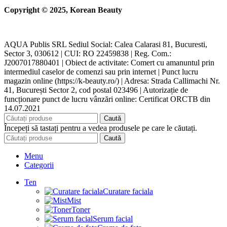
Copyright © 2025, Korean Beauty
AQUA Publis SRL Sediul Social: Calea Calarasi 81, Bucuresti,
Sector 3, 030612 | CUI: RO 22459838 | Reg. Com.:
J2007017880401 | Obiect de activitate: Comert cu amanuntul prin
intermediul caselor de comenzi sau prin internet | Punct lucru
magazin online (https://k-beauty.ro/) | Adresa: Strada Callimachi Nr.
41, București Sector 2, cod postal 023496 | Autorizație de
funcționare punct de lucru vânzări online: Certificat ORCTB din
14.07.2021
Caută
Începeți să tastați pentru a vedea produsele pe care le căutați.
Caută
Menu
Categorii
Ten
Curatare faciala
Mist
Toner
Serum facial