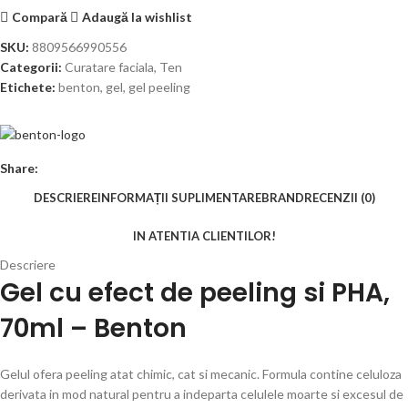
Compară
Adaugă la wishlist
SKU:
8809566990556
Categorii:
Curatare faciala
,
Ten
Etichete:
benton
,
gel
,
gel peeling
Share:
DESCRIERE
INFORMAȚII SUPLIMENTARE
BRAND
RECENZII (0)
IN ATENTIA CLIENTILOR!
Descriere
Gel cu efect de peeling si PHA,
70ml – Benton
Gelul ofera peeling atat chimic, cat si mecanic. Formula contine celuloza
derivata in mod natural pentru a indeparta celulele moarte si excesul de