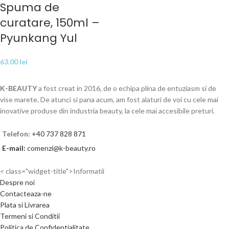
Spuma de
curatare, 150ml –
Pyunkang Yul
63.00
lei
K-BEAUTY
a fost creat in 2016, de o echipa plina de entuziasm si de
vise marete. De atunci si pana acum, am fost alaturi de voi cu cele mai
inovative produse din industria beauty, la cele mai accesibile preturi.
Telefon:
+40 737 828 871
E-mail:
comenzi@k-beauty.ro
< class="widget-title">Informatii
Despre noi
Contacteaza-ne
Plata si Livrarea
Termeni si Conditii
Politica de Confidentialitate