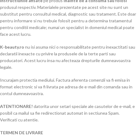
instructiunile afisate
pe produs
inainte de a consuma sau folosi
produsul respectiv. Materialele prezentate pe acest site nu sunt un
substitut pentru consultul medical, diagnostic sau tratament. Este doar
pentru informare si nu trebuie folosit pentru a determina tratamentul
pentru conditii medicale; numai un specialist in domeniul medical poate
face acest lucru.
K-beauty.ro
nu isi asuma nici o responsabilitate pentru inexactitati sau
declaratii inexacte cu privire la produsele de la terte parti sau
producatori. Acest lucru insa nu afecteaza drepturile dumneavoastra
legale.
Incurajam protectia mediului. Factura aferenta comenzii va fi emisa in
format electronic si va fi livrata pe adresa de e-mail din comanda sau in
contul dumneavoastra.
ATENTIONARE!
datorita unor setari speciale ale casutelor de e-mail, e
posibil ca mailul sa fie redirectionat automat in sectiunea Spam.
Verificati cu atentie.
TERMEN DE LIVRARE