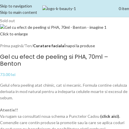
Skip to navigation
0
ite
Skip to main content
Sold out
Click to enlarge
Prima pagină
Ten
Curatare faciala
Înapoi la produse
Gel cu efect de peeling si PHA, 70ml –
Benton
73.00
lei
Gelul ofera peeling atat chimic, cat si mecanic. Formula contine celuloza
derivata in mod natural pentru a indeparta celulele moarte si excesul de
sebum.
Atentie!!
Va rugam sa consultati noua schema a Punctelor Cadou
(
click aici
)
.
Comenzile care contin produse la promotie sau la care se aplica coduri
de reducere nu beneficieaza de posibilitatea platii ramburs!