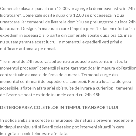
Comenzile plasate pana in ora 12.00 vor ajunge la dumneavoastra in 24h
lucratoare*. Comenzile sosite dupa ora 12.00 se proceseaza in ziua
urmatoare, iar termenul de livrare la domiciliu se prelungeste cu inca 24h
lucratoare. Desigur, in masura in care timpul o permite, facem eforturi sa
expediem in aceeasi zi si o parte din comenzile sosite dupa ora 12, insa
nu putem garanta acest lucru. In momentul expedierii veti primi o
notificare automata pe e-mail.
*
Termenul de 24h este valabil pentru produsele existente in stoc la
momentul procesarii comenzii si este garantat doar in masura obligatiilor
contractuale asumate de firma de curierat. Termenul curge din
momentul confirmarii de expediere a comenzii. Pentru localitatile greu
accesibile, aflate in afara ariei obisnuite de livrare a curierilor, termenul
de livrare se poate extinde in unele cazuri cu 24h-48h.
DETERIORAREA COLETELOR IN TIMPUL TRANSPORTULUI
In pofida ambalarii corecte si riguroase, de natura a preveni incidentele
in timpul manipularii si livrarii coletelor, pot interveni situatii in care
integritatea coletelor este afectata.