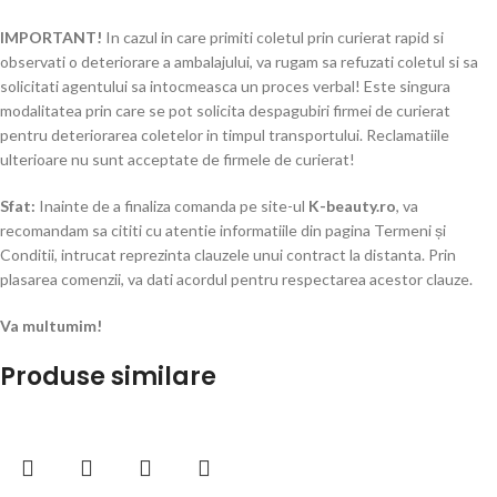
IMPORTANT!
In cazul in care primiti coletul prin curierat rapid si
observati o deteriorare a ambalajului, va rugam sa refuzati coletul si sa
solicitati agentului sa intocmeasca un proces verbal! Este singura
modalitatea prin care se pot solicita despagubiri firmei de curierat
pentru deteriorarea coletelor in timpul transportului. Reclamatiile
ulterioare nu sunt acceptate de firmele de curierat!​
Sfat:
Inainte de a finaliza comanda pe site-ul
K-beauty.ro
, va
recomandam sa cititi cu atentie informatiile din pagina Termeni și
Conditii, intrucat reprezinta clauzele unui contract la distanta. Prin
plasarea comenzii, va dati acordul pentru respectarea acestor clauze.
Va multumim!
Produse similare