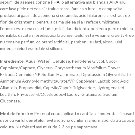
sebum, de asemea contine
PHA
, o alternativa mai blanda a AHA-ului,
care lasa piele neteda si stralucitoare, fara sa o irite. In compozitia
produsului gasim de asemena si ceramide, acid hialuronic si extract de
flori de crizantema, pentru a calma pielea si a-i reface umiditatea.
Formula este una cu actiune „mild”, dar eficienta, perfecta pentru pielea
sensibila, uscata si predispusa la acnee. Gelul este vegan si cruelty-free,
nu contine parfum, coloranti artificiali, parabeni, sulfati, alcool, ulei
mineral, uleiuri esentiale si silicon.
Ingrediente:
Aqua (Water), Cellulose, Pentylene Glycol, Coco-
Caprylate/Caprate, Glycerin, Chrysanthemum Morifolium Flower
Extract, Ceramide NP, Sodium Hyaluronate, Dipotassium Glycyrrhizate,
Ammonium Acryloyldimethyltaurate/VP Copolymer, Lactobionic Acid,
Allantoin, Propanediol, Caprylic/Capric Triglyceride, Hydrogenated
Lecithin, Phytosteryl/Octyldodecyl Lauroyl Glutamate, Sodium
Gluconate.
Mod de folosire:
Pe tenul curat, aplicati o cantitate moderata si masati
usor cu varful degetelor, evitand zona ochilor si a gurii, apoi clatiti cu apa
calduta. Nu folositi mai mult de 2-3 ori pe saptamana.