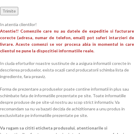
In atentia clientilor!
Atentie!! Comenzile care nu au datele de expeditie si facturare
corecte (adresa, numar de telefon, email) pot suferi intarzieri de
livrare. Aceste comenzi se vor procesa abia in momentul in care
clientul ne pune la dispozitiei informatiile reale.
In ciuda eforturilor noastre sustinute de a asigura informatii corecte in
descrierea produselor, exista ocazii cand producatorii schimba lista de
ingrediente, fara preaviz.
Forma de prezentare a produselor poate contine informatii in plus sau
schimbate fata de informatiile prezentate pe site. Toate informatiile
despre produse de pe site-ul nostru au scop strict informativ. Va
recomandam sa nu va bazati decizia de achizitionare a unu produs in
exclusivitate pe informatiile prezentate pe site.
Va rugam sa cititi eticheta produsului
,
atentionarile si