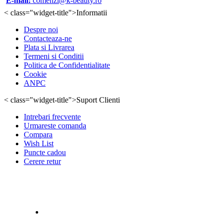
E-mail:
comenzi@k-beauty.ro
< class="widget-title">Informatii
Despre noi
Contacteaza-ne
Plata si Livrarea
Termeni si Conditii
Politica de Confidentialitate
Cookie
ANPC
< class="widget-title">Suport Clienti
Intrebari frecvente
Urmareste comanda
Compara
Wish List
Puncte cadou
Cerere retur