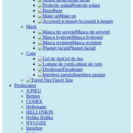
Protectie solara
Buze
Make up
Accesorii k-beauty
Masti
Masca tip servetel
Masca hydrogel
Masca recipient
Plasturi faciali
Corp
Gel de dus
Lotiune de corp
Deodorant
Ingrijirea parului
Travel Size
Producatori
A’PIEU
Benton
COSRX
Helloganic
HELLOSKIN
Holika Holika
HYGGEE
Innisfree