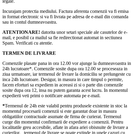
legale.
Incurajam protectia mediului. Factura aferenta comenzii va fi emisa
in format electronic si va fi livrata pe adresa de e-mail din comanda
sau in contul dumneavoastra.
ATENTIONARE!
datorita unor setari speciale ale casutelor de e-
mail, e posibil ca mailul sa fie redirectionat automat in sectiunea
Spam. Verificati cu atentie.
TERMEN DE LIVRARE
Comenzile plasate pana in ora 12.00 vor ajunge la dumneavoastra in
24h lucratoare*. Comenzile sosite dupa ora 12.00 se proceseaza in
ziua urmatoare, iar termenul de livrare la domiciliu se prelungeste cu
inca 24h lucratoare. Desigur, in masura in care timpul o permite,
facem eforturi sa expediem in aceeasi zi si o parte din comenzile
sosite dupa ora 12, insa nu putem garanta acest lucru. In momentul
expedierii veti primi o notificare automata pe e-mail.
*
Termenul de 24h este valabil pentru produsele existente in stoc la
momentul procesarii comenzii si este garantat doar in masura
obligatiilor contractuale asumate de firma de curierat. Termenul
curge din momentul confirmarii de expediere a comenzii. Pentru
localitatile greu accesibile, aflate in afara ariei obisnuite de livrare a
curierilor, termenul de livrare se poate extinde in unele cazuri cu