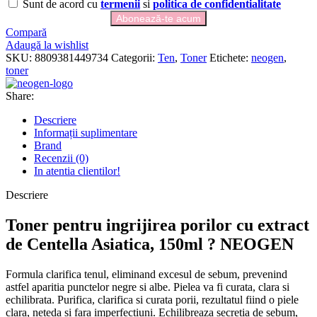
Sunt de acord cu
termenii
si
politica de confidentialitate
Compară
Adaugă la wishlist
SKU:
8809381449734
Categorii:
Ten
,
Toner
Etichete:
neogen
,
toner
Share:
Descriere
Informații suplimentare
Brand
Recenzii (0)
In atentia clientilor!
Descriere
Toner pentru ingrijirea porilor cu extract
de Centella Asiatica, 150ml ? NEOGEN
Formula clarifica tenul, eliminand excesul de sebum, prevenind
astfel aparitia punctelor negre si albe. Pielea va fi curata, clara si
echilibrata. Purifica, clarifica si curata porii, rezultatul fiind o piele
clara, neteda si fara imperfectiuni. Echilibreaza secretia de sebum,