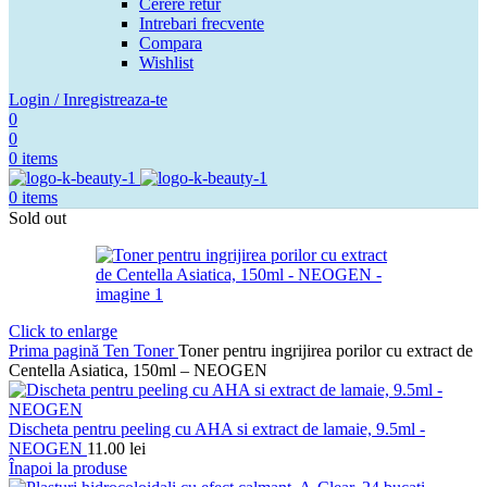
Cerere retur
Intrebari frecvente
Compara
Wishlist
Login / Inregistreaza-te
0
0
0
items
0
items
Sold out
Click to enlarge
Prima pagină
Ten
Toner
Toner pentru ingrijirea porilor cu extract de
Centella Asiatica, 150ml – NEOGEN
Discheta pentru peeling cu AHA si extract de lamaie, 9.5ml -
NEOGEN
11.00
lei
Înapoi la produse