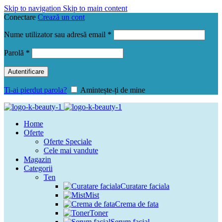
Skip to navigation
Skip to main content
Conectare
Crează un cont
Obligatoriu
Nume utilizator sau adresă email
*
Obligatoriu
Parolă
*
Autentificare
Ti-ai pierdut parola?
Amintește-ți de mine
Home
Oferte
Oferte Speciale
Cele mai vandute
Magazin
Categorii
Ten
Curatare faciala
Mist
Crema de fata
Toner
Serum facial