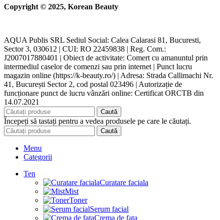
Copyright © 2025, Korean Beauty
AQUA Publis SRL Sediul Social: Calea Calarasi 81, Bucuresti,
Sector 3, 030612 | CUI: RO 22459838 | Reg. Com.:
J2007017880401 | Obiect de activitate: Comert cu amanuntul prin
intermediul caselor de comenzi sau prin internet | Punct lucru
magazin online (https://k-beauty.ro/) | Adresa: Strada Callimachi Nr.
41, București Sector 2, cod postal 023496 | Autorizație de
funcționare punct de lucru vânzări online: Certificat ORCTB din
14.07.2021
Caută
Începeți să tastați pentru a vedea produsele pe care le căutați.
Caută
Menu
Categorii
Ten
Curatare faciala
Mist
Toner
Serum facial
Crema de fata