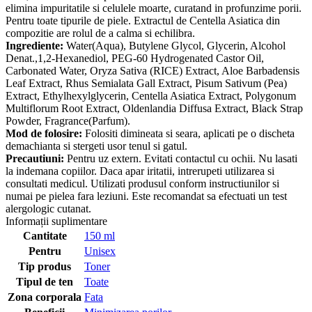
elimina impuritatile si celulele moarte, curatand in profunzime porii.
Pentru toate tipurile de piele. Extractul de Centella Asiatica din
compozitie are rolul de a calma si echilibra.
Ingrediente:
Water(Aqua), Butylene Glycol, Glycerin, Alcohol
Denat.,1,2-Hexanediol, PEG-60 Hydrogenated Castor Oil,
Carbonated Water, Oryza Sativa (RICE) Extract, Aloe Barbadensis
Leaf Extract, Rhus Semialata Gall Extract, Pisum Sativum (Pea)
Extract, Ethylhexylglycerin, Centella Asiatica Extract, Polygonum
Multiflorum Root Extract, Oldenlandia Diffusa Extract, Black Strap
Powder, Fragrance(Parfum).
Mod de folosire:
Folositi dimineata si seara, aplicati pe o discheta
demachianta si stergeti usor tenul si gatul.
Precautiuni:
Pentru uz extern. Evitati contactul cu ochii. Nu lasati
la indemana copiilor. Daca apar iritatii, intrerupeti utilizarea si
consultati medicul. Utilizati produsul conform instructiunilor si
numai pe pielea fara leziuni. Este recomandat sa efectuati un test
alergologic cutanat.
Informații suplimentare
Cantitate
150 ml
Pentru
Unisex
Tip produs
Toner
Tipul de ten
Toate
Zona corporala
Fata