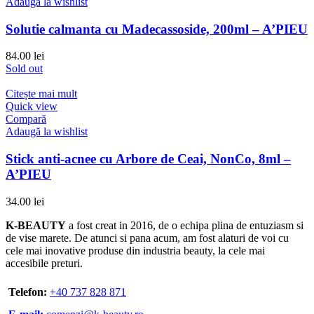
Adaugă la wishlist
Solutie calmanta cu Madecassoside, 200ml – A’PIEU
84.00
lei
Sold out
Citește mai mult
Quick view
Compară
Adaugă la wishlist
Stick anti-acnee cu Arbore de Ceai, NonCo, 8ml –
A’PIEU
34.00
lei
K-BEAUTY
a fost creat in 2016, de o echipa plina de entuziasm si
de vise marete. De atunci si pana acum, am fost alaturi de voi cu
cele mai inovative produse din industria beauty, la cele mai
accesibile preturi.
Telefon:
+40 737 828 871