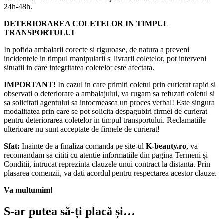
24h-48h.
DETERIORAREA COLETELOR IN TIMPUL
TRANSPORTULUI
In pofida ambalarii corecte si riguroase, de natura a preveni
incidentele in timpul manipularii si livrarii coletelor, pot interveni
situatii in care integritatea coletelor este afectata.
IMPORTANT!
In cazul in care primiti coletul prin curierat rapid si
observati o deteriorare a ambalajului, va rugam sa refuzati coletul si
sa solicitati agentului sa intocmeasca un proces verbal! Este singura
modalitatea prin care se pot solicita despagubiri firmei de curierat
pentru deteriorarea coletelor in timpul transportului. Reclamatiile
ulterioare nu sunt acceptate de firmele de curierat!​
Sfat:
Inainte de a finaliza comanda pe site-ul
K-beauty.ro
, va
recomandam sa cititi cu atentie informatiile din pagina Termeni și
Conditii, intrucat reprezinta clauzele unui contract la distanta. Prin
plasarea comenzii, va dati acordul pentru respectarea acestor clauze.
Va multumim!
S-ar putea să-ți placă și…