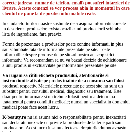
corecte (adresa, numar de telefon, email) pot suferi intarzieri de
livrare. Aceste comenzi se vor procesa abia in momentul in care
clientul ne pune la dispozitiei informatiile reale.
In ciuda eforturilor noastre sustinute de a asigura informatii corecte
in descrierea produselor, exista ocazii cand producatorii schimba
lista de ingrediente, fara preaviz.
Forma de prezentare a produselor poate contine informatii in plus
sau schimbate fata de informatiile prezentate pe site. Toate
informatiile despre produse de pe site-ul nostru au scop strict
informativ. Va recomandam sa nu va bazati decizia de achizitionare
a unu produs in exclusivitate pe informatiile prezentate pe site.
Va rugam sa cititi eticheta produsului
,
atentionarile si
instructiunile afisate
pe produs
inainte de a consuma sau folosi
produsul respectiv. Materialele prezentate pe acest site nu sunt un
substitut pentru consultul medical, diagnostic sau tratament. Este
doar pentru informare si nu trebuie folosit pentru a determina
tratamentul pentru conditii medicale; numai un specialist in domeniul
medical poate face acest lucru.
K-beauty.ro
nu isi asuma nici o responsabilitate pentru inexactitati
sau declaratii inexacte cu privire la produsele de la terte parti sau
producatori. Acest lucru insa nu afecteaza drepturile dumneavoastra