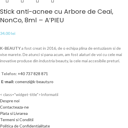
Stick anti-acnee cu Arbore de Ceai,
NonCo, 8ml – A’PIEU
34.00
lei
K-BEAUTY
a fost creat in 2016, de o echipa plina de entuziasm si de
vise marete. De atunci si pana acum, am fost alaturi de voi cu cele mai
inovative produse din industria beauty, la cele mai accesibile preturi.
Telefon:
+40 737 828 871
E-mail:
comenzi@k-beauty.ro
< class="widget-title">Informatii
Despre noi
Contacteaza-ne
Plata si Livrarea
Termeni si Conditii
Politica de Confidentialitate