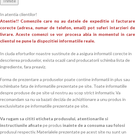
In atentia clientilor!
Atentie!! Comenzile care nu au datele de expeditie si facturare
corecte (adresa, numar de telefon, email) pot suferi intarzieri de
livrare. Aceste comenzi se vor procesa abia in momentul in care
clientul ne pune la dispozitiei informatiile reale.
In ciuda eforturilor noastre sustinute de a asigura informatii corecte in
descrierea produselor, exista ocazii cand producatorii schimba lista de
ingrediente, fara preaviz.
Forma de prezentare a produselor poate contine informatii in plus sau
schimbate fata de informatiile prezentate pe site. Toate informatiile
despre produse de pe site-ul nostru au scop strict informativ. Va
recomandam sa nu va bazati decizia de achizitionare a unu produs in
exclusivitate pe informatiile prezentate pe site.
Va rugam sa cititi eticheta produsului
,
atentionarile si
instructiunile afisate
pe produs
inainte de a consuma sau folosi
produsul respectiv. Materialele prezentate pe acest site nu sunt un