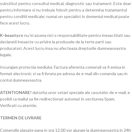
substitut pentru consultul medical, diagnostic sau tratament. Este doar
pentru informare si nu trebuie folosit pentru a determina tratamentul
pentru conditii medicale; numai un specialist in domeniul medical poate
face acest lucru.
K-beauty.ro
nu isi asuma nici o responsabilitate pentru inexactitati sau
declaratii inexacte cu privire la produsele de la terte parti sau
producatori. Acest lucru insa nu afecteaza drepturile dumneavoastra
legale.
Incurajam protectia mediului. Factura aferenta comenzii va fi emisa in
format electronic si va fi livrata pe adresa de e-mail din comanda sau in
contul dumneavoastra.
ATENTIONARE!
datorita unor setari speciale ale casutelor de e-mail, e
posibil ca mailul sa fie redirectionat automat in sectiunea Spam.
Verificati cu atentie.
TERMEN DE LIVRARE
Comenzile plasate pana in ora 12.00 vor ajunge la dumneavoastra in 24h