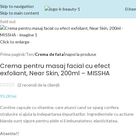
Skip to navigation
0
ite
Skip to main content
Sold out
Click to enlarge
Prima pagină
Ten
Crema de fata
Înapoi la produse
Crema pentru masaj facial cu efect
exfoliant, Near Skin, 200ml – MISSHA
(
2
recenzii de la clienți)
95.00
lei
Contine capsule cu vitamine, care atunci cand se sparg confera
stralucire si ajuta la indepartarea impuritatilor. Ingredientele cu actiune
blanda sunt sigure pentru piele si ii imbunatatesc elasticitatea.
Atentie!!