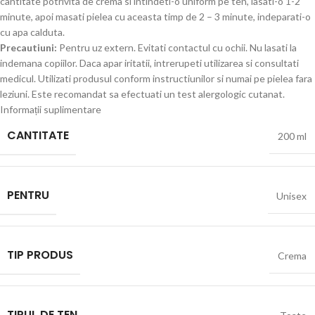
cantitate potrivita de crema si intindeti-o uniform pe ten, lasati-o 1-2
minute, apoi masati pielea cu aceasta timp de 2 – 3 minute, indeparati-o
cu apa calduta.
Precautiuni:
Pentru uz extern. Evitati contactul cu ochii. Nu lasati la
indemana copiilor. Daca apar iritatii, intrerupeti utilizarea si consultati
medicul. Utilizati produsul conform instructiunilor si numai pe pielea fara
leziuni. Este recomandat sa efectuati un test alergologic cutanat.
Informații suplimentare
CANTITATE
200 ml
PENTRU
Unisex
TIP PRODUS
Crema
TIPUL DE TEN