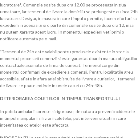
lucratoare*. Comenzile sosite dupa ora 12.00 se proceseaza in ziua
urmatoare, iar termenul de livrare la domiciliu se prelungeste cu inca 24h
lucratoare. Desigur, in masura in care timpul o permite, facem eforturi sa
expediem in aceeasi zi si o parte din comenzile sosite dupa ora 12, insa
nu putem garanta acest lucru. In momentul expedierii veti primi o
notificare automata pe e-mail.
*
Termenul de 24h este valabil pentru produsele existente in stoc la
momentul procesarii comenzii si este garantat doar in masura obligatiilor
contractuale asumate de firma de curierat. Termenul curge din
momentul confirmarii de expediere a comenzii. Pentru localitatile greu
accesibile, aflate in afara ariei obisnuite de livrare a curierilor, termenul
de livrare se poate extinde in unele cazuri cu 24h-48h.
DETERIORAREA COLETELOR IN TIMPUL TRANSPORTULUI
In pofida ambalarii corecte si riguroase, de natura a preveni incidentele
in timpul manipularii si livrarii coletelor, pot interveni situatii in care
integritatea coletelor este afectata.
IMPORTANT!
In cazul in care primiti coletul prin curierat rapid si