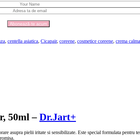
aza
,
centella asiatica
,
Cicapair
,
coreene
,
cosmetice coreene
,
crema calma
r, 50ml –
Dr.Jart+
e asupra pielii iritate si sensibilizate. Este special formulata pentru te
promisa.