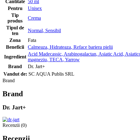
Cantitate
50 ml
Pentru
Unisex
Tip
Crema
produs
Tipul de
Normal
,
Sensibil
ten
Zona
Fata
Beneficii
Calmeaza
,
Hidrateaza
,
Reface bariera pielii
Acid Madecassic
,
Arabinogalactan
,
Asiatic Acid
,
Asiatic
Ingredient
magneziu
,
TECA
,
Yarrow
Brand
Dr. Jart+
Vandut de:
SC AQUA Publis SRL
Brand
Brand
Dr. Jart+
Recenzii (0)
Recenzii