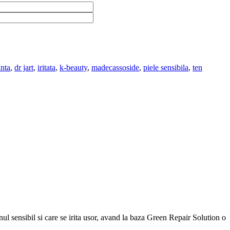
nta
,
dr jart
,
iritata
,
k-beauty
,
madecassoside
,
piele sensibila
,
ten
nul sensibil si care se irita usor, avand la baza Green Repair Solution o