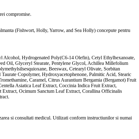
erei compromise.
calmanta (Fishwort, Holly, Yarrow, and Sea Holly) concepute pentru
yl Alcohol, Hydrogenated Poly(C6-14 Olefin), Cetyl Ethylhexanoate,
d Oil, Glyceryl Stearate, Pentylene Glycol, Achillea Millefolium
olymethylsilsesquioxane, Beeswax, Cetearyl Olivate, Sorbitan
l Taurate Copolymer, Hydroxyacetophenone, Palmitic Acid, Stearic
Tromethamine, Caramel, Citrus Aurantium Bergamia (Bergamot) Fruit
ntella Asiatica Leaf Extract, Coccinia Indica Fruit Extract,
Extract, Ocimum Sanctum Leaf Extract, Corallina Officinalis
ract.
izarea si consultati medicul. Utilizati conform instructiunilor si numai