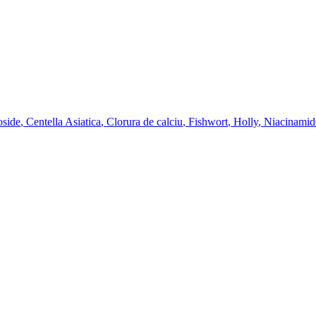
oside
,
Centella Asiatica
,
Clorura de calciu
,
Fishwort
,
Holly
,
Niacinamid