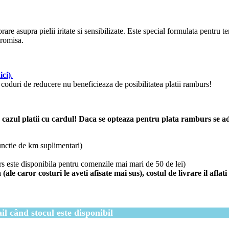
e asupra pielii iritate si sensibilizate. Este special formulata pentru te
promisa.
ici
)
.
coduri de reducere nu beneficieaza de posibilitatea platii ramburs!
azul platii cu cardul! Daca se opteaza pentru plata ramburs se ada
unctie de km suplimentari)
rs este disponibila pentru comenzile mai mari de 50 de lei)
 caror costuri le aveti afisate mai sus), costul de livrare il aflat
l când stocul este disponibil