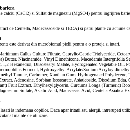
bariera
de calciu (CaCl2) si Sulfat de magneziu (MgSO4) pentru ingrijirea bari
xtract de Centella, Madecassoside si TECA) si patru plante cu actiune 
i
t) este derivat din microbiomul pielii pentru a o proteja si intari.
itimum Callus Culture Filtrate, Caprylic/Capric Triglyceride, Cetear
) Butter, Niacinamide, Vinyl Dimethicone, Macadamia Intergrifolia See
ct, 1,2-Hexanediol, Diisostearyl Malate, Hydrogenated Vegetable Oil, P
 Thermophilus Ferment, Hydroxyethyl Acrylate/Sodium Acryloyldimethy
dimethyl Taurate, Carbomer, Xanthan Gum, Hydrogenated Polydecene, 
tract, Adenosine, Sorbitan Isostearate, Asiaticoside, Disodium Edta, Ce
t) Fruit Extract, Ethylhexylglycerin, Curcuma Longa (Turmeric) Root 
gnesium Sulfate, Asiatic Acid, Madecassic Acid, Centella Asiatica Ext
.
asati la indemana copiilor. Daca apar iritatii sau alergii, intrerupeti util
cutanat inainte de utilizare.