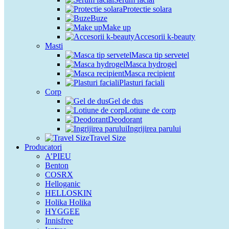
Protectie solara
Buze
Make up
Accesorii k-beauty
Masti
Masca tip servetel
Masca hydrogel
Masca recipient
Plasturi faciali
Corp
Gel de dus
Lotiune de corp
Deodorant
Ingrijirea parului
Travel Size
Producatori
A’PIEU
Benton
COSRX
Helloganic
HELLOSKIN
Holika Holika
HYGGEE
Innisfree