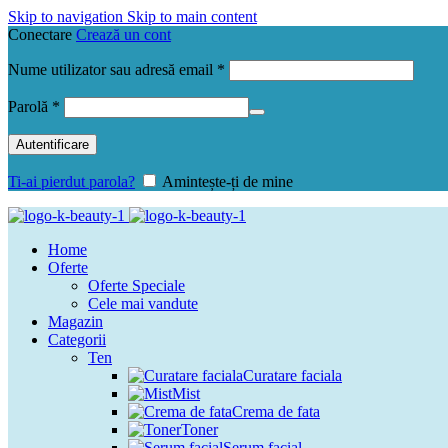
Skip to navigation
Skip to main content
Conectare
Crează un cont
Obligatoriu
Nume utilizator sau adresă email
*
Obligatoriu
Parolă
*
Autentificare
Ti-ai pierdut parola?
Amintește-ți de mine
Home
Oferte
Oferte Speciale
Cele mai vandute
Magazin
Categorii
Ten
Curatare faciala
Mist
Crema de fata
Toner
Serum facial