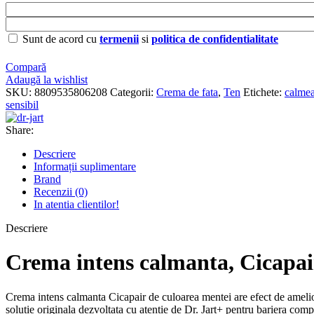
Sunt de acord cu
termenii
si
politica de confidentialitate
Compară
Adaugă la wishlist
SKU:
8809535806208
Categorii:
Crema de fata
,
Ten
Etichete:
calme
sensibil
Share:
Descriere
Informații suplimentare
Brand
Recenzii (0)
In atentia clientilor!
Descriere
Crema intens calmanta, Cicapai
Crema intens calmanta Cicapair de culoarea mentei are efect de ameliorar
solutie originala dezvoltata cu atentie de Dr. Jart+ pentru bariera com