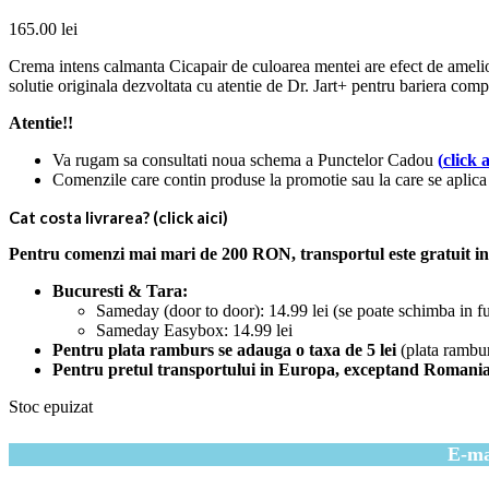
165.00
lei
Crema intens calmanta Cicapair de culoarea mentei are efect de ameliorar
solutie originala dezvoltata cu atentie de Dr. Jart+ pentru bariera com
Atentie!!
Va rugam sa consultati noua schema a Punctelor Cadou
(
click a
Comenzile care contin produse la promotie sau la care se aplica 
Cat costa livrarea? (click aici)
Pentru comenzi mai mari de 200 RON, transportul este gratuit in c
Bucuresti & Tara:
Sameday (door to door): 14.99 lei (se poate schimba in f
Sameday Easybox: 14.99 lei
Pentru plata ramburs se adauga o taxa de 5 lei
(plata rambu
Pentru pretul transportului in Europa, exceptand Romania (ale
Stoc epuizat
E-mai