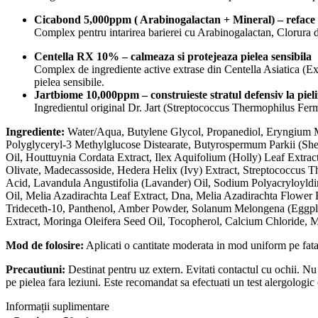
Cicabond 5,000ppm ( Arabinogalactan + Mineral) – reface 
Complex pentru intarirea barierei cu Arabinogalactan, Clorura 
Centella RX 10% – calmeaza si protejeaza pielea sensibila
Complex de ingrediente active extrase din Centella Asiatica (E
pielea sensibile.
Jartbiome 10,000ppm – construieste stratul defensiv la pieli
Ingredientul original Dr. Jart (Streptococcus Thermophilus Fermen
Ingrediente:
Water/Aqua, Butylene Glycol, Propanediol, Eryngium Mar
Polyglyceryl-3 Methylglucose Distearate, Butyrospermum Parkii (Shea
Oil, Houttuynia Cordata Extract, Ilex Aquifolium (Holly) Leaf Extra
Olivate, Madecassoside, Hedera Helix (Ivy) Extract, Streptococcus
Acid, Lavandula Angustifolia (Lavander) Oil, Sodium Polyacryloyl
Oil, Melia Azadirachta Leaf Extract, Dna, Melia Azadirachta Flower Ex
Trideceth-10, Panthenol, Amber Powder, Solanum Melongena (Eggplan
Extract, Moringa Oleifera Seed Oil, Tocopherol, Calcium Chloride, Ma
Mod de folosire:
Aplicati o cantitate moderata in mod uniform pe fata
Precautiuni:
Destinat pentru uz extern. Evitati contactul cu ochii. Nu l
pe pielea fara leziuni. Este recomandat sa efectuati un test alergologic 
Informații suplimentare