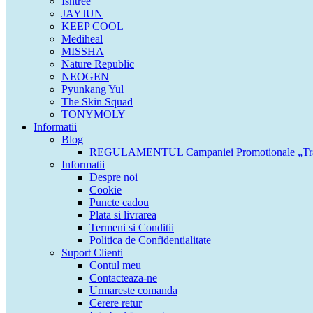
Isntree
JAYJUN
KEEP COOL
Mediheal
MISSHA
Nature Republic
NEOGEN
Pyunkang Yul
The Skin Squad
TONYMOLY
Informatii
Blog
REGULAMENTUL Campaniei Promotionale „Tran
Informatii
Despre noi
Cookie
Puncte cadou
Plata si livrarea
Termeni si Conditii
Politica de Confidentialitate
Suport Clienti
Contul meu
Contacteaza-ne
Urmareste comanda
Cerere retur