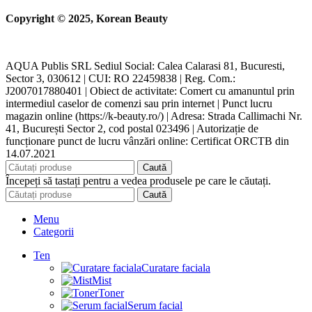
Copyright © 2025, Korean Beauty
AQUA Publis SRL Sediul Social: Calea Calarasi 81, Bucuresti,
Sector 3, 030612 | CUI: RO 22459838 | Reg. Com.:
J2007017880401 | Obiect de activitate: Comert cu amanuntul prin
intermediul caselor de comenzi sau prin internet | Punct lucru
magazin online (https://k-beauty.ro/) | Adresa: Strada Callimachi Nr.
41, București Sector 2, cod postal 023496 | Autorizație de
funcționare punct de lucru vânzări online: Certificat ORCTB din
14.07.2021
Caută
Începeți să tastați pentru a vedea produsele pe care le căutați.
Caută
Menu
Categorii
Ten
Curatare faciala
Mist
Toner
Serum facial