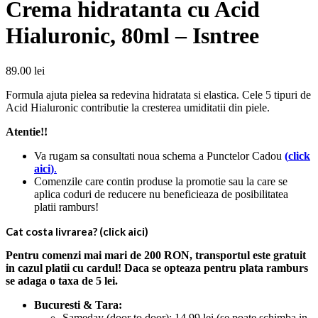
Crema hidratanta cu Acid
Hialuronic, 80ml – Isntree
89.00
lei
Formula ajuta pielea sa redevina hidratata si elastica. Cele 5 tipuri de
Acid Hialuronic contributie la cresterea umiditatii din piele.
Atentie!!
Va rugam sa consultati noua schema a Punctelor Cadou
(
click
aici
)
.
Comenzile care contin produse la promotie sau la care se
aplica coduri de reducere nu beneficieaza de posibilitatea
platii ramburs!
Cat costa livrarea? (click aici)
Pentru comenzi mai mari de 200 RON, transportul este gratuit
in cazul platii cu cardul! Daca se opteaza pentru plata ramburs
se adaga o taxa de 5 lei.
Bucuresti & Tara:
Sameday (door to door): 14.99 lei (se poate schimba in