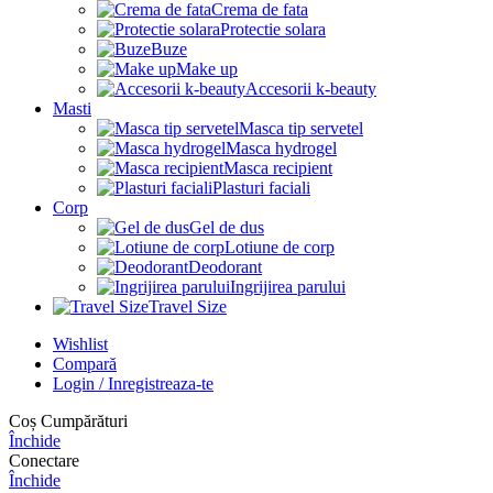
Crema de fata
Protectie solara
Buze
Make up
Accesorii k-beauty
Masti
Masca tip servetel
Masca hydrogel
Masca recipient
Plasturi faciali
Corp
Gel de dus
Lotiune de corp
Deodorant
Ingrijirea parului
Travel Size
Wishlist
Compară
Login / Inregistreaza-te
Coș Cumpărături
Închide
Conectare
Închide