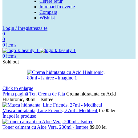
Cerere retur
Intrebari frecvente
Compara
Wishlist
Login / Inregistreaza-te
0
0
0
items
0
items
Sold out
Click to enlarge
Prima pagină
Ten
Crema de fata
Crema hidratanta cu Acid
Hialuronic, 80ml – Isntree
Masca hidratanta, Line Friends, 27ml - Mediheal
15.00
lei
Înapoi la produse
Toner calmant cu Aloe Vera, 200ml - Isntree
89.00
lei