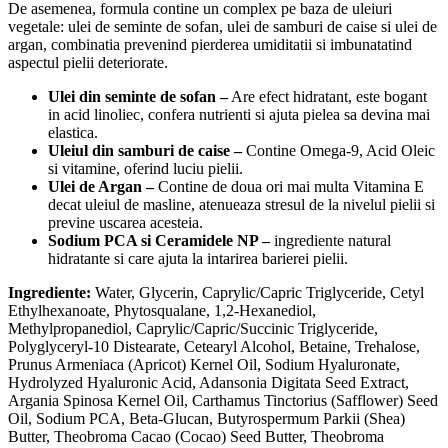
De asemenea, formula contine un complex pe baza de uleiuri
vegetale: ulei de seminte de sofan, ulei de samburi de caise si ulei de
argan, combinatia prevenind pierderea umiditatii si imbunatatind
aspectul pielii deteriorate.
Ulei din seminte de sofan –
Are efect hidratant, este bogant
in acid linoliec, confera nutrienti si ajuta pielea sa devina mai
elastica.
Uleiul din samburi de caise –
Contine Omega-9, Acid Oleic
si vitamine, oferind luciu pielii.
Ulei de Argan –
Contine de doua ori mai multa Vitamina E
decat uleiul de masline, atenueaza stresul de la nivelul pielii si
previne uscarea acesteia.
Sodium PCA si Ceramidele NP –
ingrediente natural
hidratante si care ajuta la intarirea barierei pielii.
Ingrediente:
Water, Glycerin, Caprylic/Capric Triglyceride, Cetyl
Ethylhexanoate, Phytosqualane, 1,2-Hexanediol,
Methylpropanediol, Caprylic/Capric/Succinic Triglyceride,
Polyglyceryl-10 Distearate, Cetearyl Alcohol, Betaine, Trehalose,
Prunus Armeniaca (Apricot) Kernel Oil, Sodium Hyaluronate,
Hydrolyzed Hyaluronic Acid, Adansonia Digitata Seed Extract,
Argania Spinosa Kernel Oil, Carthamus Tinctorius (Safflower) Seed
Oil, Sodium PCA, Beta-Glucan, Butyrospermum Parkii (Shea)
Butter, Theobroma Cacao (Cocao) Seed Butter, Theobroma