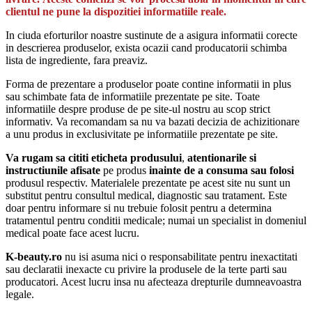
clientul ne pune la dispozitiei informatiile reale.
In ciuda eforturilor noastre sustinute de a asigura informatii corecte
in descrierea produselor, exista ocazii cand producatorii schimba
lista de ingrediente, fara preaviz.
Forma de prezentare a produselor poate contine informatii in plus
sau schimbate fata de informatiile prezentate pe site. Toate
informatiile despre produse de pe site-ul nostru au scop strict
informativ. Va recomandam sa nu va bazati decizia de achizitionare
a unu produs in exclusivitate pe informatiile prezentate pe site.
Va rugam sa cititi eticheta produsului
,
atentionarile si
instructiunile afisate
pe produs
inainte de a consuma sau folosi
produsul respectiv. Materialele prezentate pe acest site nu sunt un
substitut pentru consultul medical, diagnostic sau tratament. Este
doar pentru informare si nu trebuie folosit pentru a determina
tratamentul pentru conditii medicale; numai un specialist in domeniul
medical poate face acest lucru.
K-beauty.ro
nu isi asuma nici o responsabilitate pentru inexactitati
sau declaratii inexacte cu privire la produsele de la terte parti sau
producatori. Acest lucru insa nu afecteaza drepturile dumneavoastra
legale.