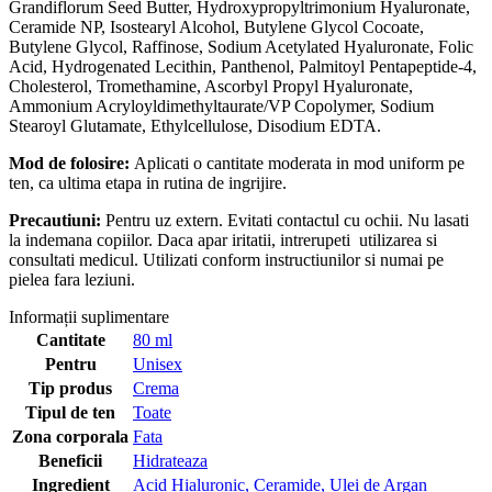
Grandiflorum Seed Butter, Hydroxypropyltrimonium Hyaluronate,
Ceramide NP, Isostearyl Alcohol, Butylene Glycol Cocoate,
Butylene Glycol, Raffinose, Sodium Acetylated Hyaluronate, Folic
Acid, Hydrogenated Lecithin, Panthenol, Palmitoyl Pentapeptide-4,
Cholesterol, Tromethamine, Ascorbyl Propyl Hyaluronate,
Ammonium Acryloyldimethyltaurate/VP Copolymer, Sodium
Stearoyl Glutamate, Ethylcellulose, Disodium EDTA.
Mod de folosire:
Aplicati o cantitate moderata in mod uniform pe
ten, ca ultima etapa in rutina de ingrijire.
Precautiuni:
Pentru uz extern. Evitati contactul cu ochii. Nu lasati
la indemana copiilor. Daca apar iritatii, intrerupeti utilizarea si
consultati medicul. Utilizati conform instructiunilor si numai pe
pielea fara leziuni.
Informații suplimentare
Cantitate
80 ml
Pentru
Unisex
Tip produs
Crema
Tipul de ten
Toate
Zona corporala
Fata
Beneficii
Hidrateaza
Ingredient
Acid Hialuronic
,
Ceramide
,
Ulei de Argan