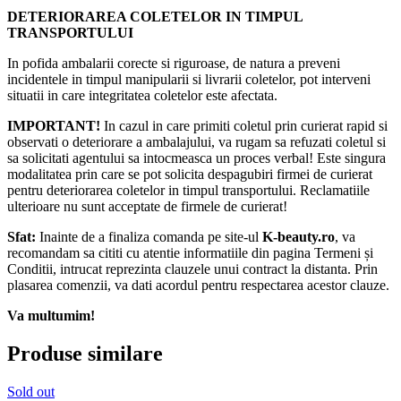
DETERIORAREA COLETELOR IN TIMPUL
TRANSPORTULUI
In pofida ambalarii corecte si riguroase, de natura a preveni
incidentele in timpul manipularii si livrarii coletelor, pot interveni
situatii in care integritatea coletelor este afectata.
IMPORTANT!
In cazul in care primiti coletul prin curierat rapid si
observati o deteriorare a ambalajului, va rugam sa refuzati coletul si
sa solicitati agentului sa intocmeasca un proces verbal! Este singura
modalitatea prin care se pot solicita despagubiri firmei de curierat
pentru deteriorarea coletelor in timpul transportului. Reclamatiile
ulterioare nu sunt acceptate de firmele de curierat!​
Sfat:
Inainte de a finaliza comanda pe site-ul
K-beauty.ro
, va
recomandam sa cititi cu atentie informatiile din pagina Termeni și
Conditii, intrucat reprezinta clauzele unui contract la distanta. Prin
plasarea comenzii, va dati acordul pentru respectarea acestor clauze.
Va multumim!
Produse similare
Sold out