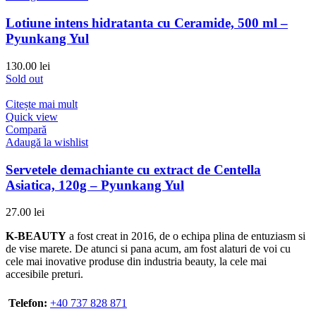
Lotiune intens hidratanta cu Ceramide, 500 ml –
Pyunkang Yul
130.00
lei
Sold out
Citește mai mult
Quick view
Compară
Adaugă la wishlist
Servetele demachiante cu extract de Centella
Asiatica, 120g – Pyunkang Yul
27.00
lei
K-BEAUTY
a fost creat in 2016, de o echipa plina de entuziasm si
de vise marete. De atunci si pana acum, am fost alaturi de voi cu
cele mai inovative produse din industria beauty, la cele mai
accesibile preturi.
Telefon:
+40 737 828 871