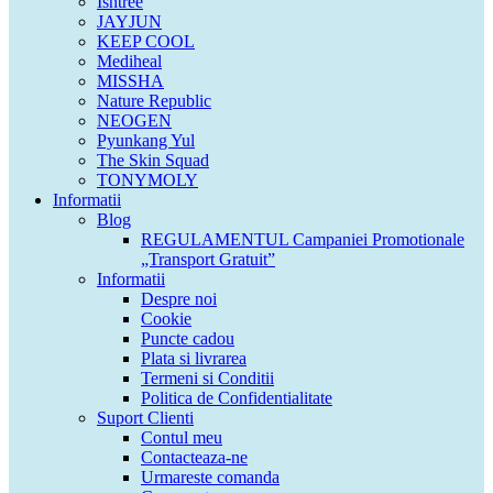
Isntree
JAYJUN
KEEP COOL
Mediheal
MISSHA
Nature Republic
NEOGEN
Pyunkang Yul
The Skin Squad
TONYMOLY
Informatii
Blog
REGULAMENTUL Campaniei Promotionale
„Transport Gratuit”
Informatii
Despre noi
Cookie
Puncte cadou
Plata si livrarea
Termeni si Conditii
Politica de Confidentialitate
Suport Clienti
Contul meu
Contacteaza-ne
Urmareste comanda