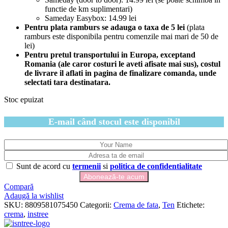
functie de km suplimentari)
Sameday Easybox: 14.99 lei
Pentru plata ramburs se adauga o taxa de 5 lei
(plata
ramburs este disponibila pentru comenzile mai mari de 50 de
lei)
Pentru pretul transportului in Europa, exceptand
Romania (ale caror costuri le aveti afisate mai sus), costul
de livrare il aflati in pagina de finalizare comanda, unde
selectati tara destinatara.
Stoc epuizat
E-mail când stocul este disponibil
Sunt de acord cu
termenii
si
politica de confidentialitate
Compară
Adaugă la wishlist
SKU:
8809581075450
Categorii:
Crema de fata
,
Ten
Etichete:
crema
,
instree