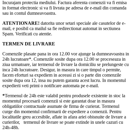
Incurajam protectia mediului. Factura aferenta comenzii va fi emisa
in format electronic si va fi livrata pe adresa de e-mail din comanda
sau in contul dumneavoastra.
ATENTIONARE!
datorita unor setari speciale ale casutelor de e-
mail, e posibil ca mailul sa fie redirectionat automat in sectiunea
Spam. Verificati cu atentie.
TERMEN DE LIVRARE
Comenzile plasate pana in ora 12.00 vor ajunge la dumneavoastra in
24h lucratoare*. Comenzile sosite dupa ora 12.00 se proceseaza in
ziua urmatoare, iar termenul de livrare la domiciliu se prelungeste cu
inca 24h lucratoare. Desigur, in masura in care timpul o permite,
facem eforturi sa expediem in aceeasi zi si o parte din comenzile
sosite dupa ora 12, insa nu putem garanta acest lucru. In momentul
expedierii veti primi o notificare automata pe e-mail.
*
Termenul de 24h este valabil pentru produsele existente in stoc la
momentul procesarii comenzii si este garantat doar in masura
obligatiilor contractuale asumate de firma de curierat. Termenul
curge din momentul confirmarii de expediere a comenzii. Pentru
localitatile greu accesibile, aflate in afara ariei obisnuite de livrare a
curierilor, termenul de livrare se poate extinde in unele cazuri cu
24h-48h.