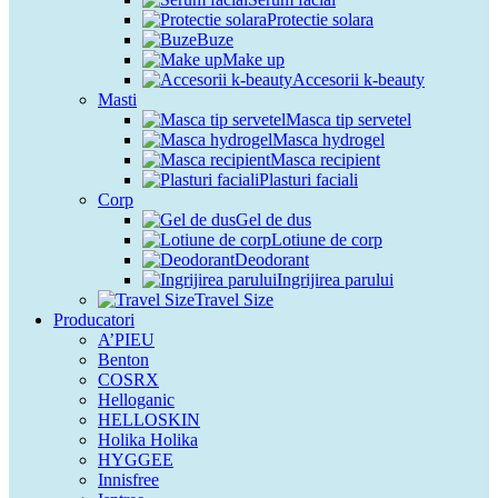
Protectie solara
Buze
Make up
Accesorii k-beauty
Masti
Masca tip servetel
Masca hydrogel
Masca recipient
Plasturi faciali
Corp
Gel de dus
Lotiune de corp
Deodorant
Ingrijirea parului
Travel Size
Producatori
A’PIEU
Benton
COSRX
Helloganic
HELLOSKIN
Holika Holika
HYGGEE
Innisfree