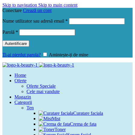
Skip to navigation
Skip to main content
Conectare
Crează un cont
Obligatoriu
Nume utilizator sau adresă email
*
Obligatoriu
Parolă
*
Autentificare
Ti-ai pierdut parola?
Amintește-ți de mine
Home
Oferte
Oferte Speciale
Cele mai vandute
Magazin
Categorii
Ten
Curatare faciala
Mist
Crema de fata
Toner
Serum facial