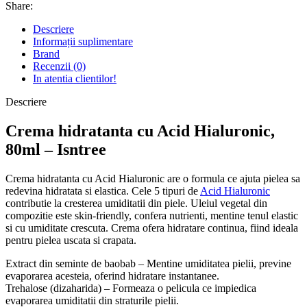
Share:
Descriere
Informații suplimentare
Brand
Recenzii (0)
In atentia clientilor!
Descriere
Crema hidratanta cu Acid Hialuronic,
80ml – Isntree
Crema hidratanta cu Acid Hialuronic are o formula ce ajuta pielea sa
redevina hidratata si elastica. Cele 5 tipuri de
Acid Hialuronic
contributie la cresterea umiditatii din piele. Uleiul vegetal din
compozitie este skin-friendly, confera nutrienti, mentine tenul elastic
si cu umiditate crescuta. Crema ofera hidratare continua, fiind ideala
pentru pielea uscata si crapata.
Extract din seminte de baobab – Mentine umiditatea pielii, previne
evaporarea acesteia, oferind hidratare instantanee.
Trehalose (dizaharida) – Formeaza o pelicula ce impiedica
evaporarea umiditatii din straturile pielii.