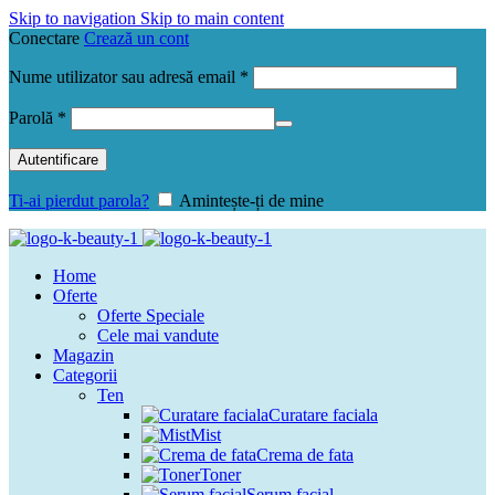
Skip to navigation
Skip to main content
Conectare
Crează un cont
Obligatoriu
Nume utilizator sau adresă email
*
Obligatoriu
Parolă
*
Autentificare
Ti-ai pierdut parola?
Amintește-ți de mine
Home
Oferte
Oferte Speciale
Cele mai vandute
Magazin
Categorii
Ten
Curatare faciala
Mist
Crema de fata
Toner
Serum facial