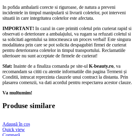
In pofida ambalarii corecte si riguroase, de natura a preveni
incidentele in timpul manipularii si livrarii coletelor, pot interveni
situatii in care integritatea coletelor este afectata.
IMPORTANT!
In cazul in care primiti coletul prin curierat rapid si
observati o deteriorare a ambalajului, va rugam sa refuzati coletul si
sa solicitati agentului sa intocmeasca un proces verbal! Este singura
modalitatea prin care se pot solicita despagubiri firmei de curierat
pentru deteriorarea coletelor in timpul transportului. Reclamatiile
ulterioare nu sunt acceptate de firmele de curierat!​
Sfat:
Inainte de a finaliza comanda pe site-ul
K-beauty.ro
, va
recomandam sa cititi cu atentie informatiile din pagina Termeni și
Conditii, intrucat reprezinta clauzele unui contract la distanta. Prin
plasarea comenzii, va dati acordul pentru respectarea acestor clauze.
Va multumim!
Produse similare
Adaugă în coș
Quick view
Compară