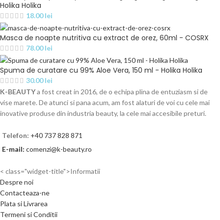
Holika Holika
18.00
lei
Masca de noapte nutritiva cu extract de orez, 60ml - COSRX
78.00
lei
Spuma de curatare cu 99% Aloe Vera, 150 ml - Holika Holika
30.00
lei
K-BEAUTY
a fost creat in 2016, de o echipa plina de entuziasm si de
vise marete. De atunci si pana acum, am fost alaturi de voi cu cele mai
inovative produse din industria beauty, la cele mai accesibile preturi.
Telefon:
+40 737 828 871
E-mail:
comenzi@k-beauty.ro
< class="widget-title">Informatii
Despre noi
Contacteaza-ne
Plata si Livrarea
Termeni si Conditii