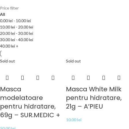
Price filter
All
0.00
lei
-
10.00
lei
10.00
lei
-
20.00
lei
20.00
lei
-
30.00
lei
30.00
lei
-
40.00
lei
40.00
lei
+
Sold out
Sold out
Masca
Masca White Milk
modelatoare
pentru hidratare,
pentru hidratare,
21g – A’PIEU
69g – SUR.MEDIC +
10.00
lei
50.00
lei