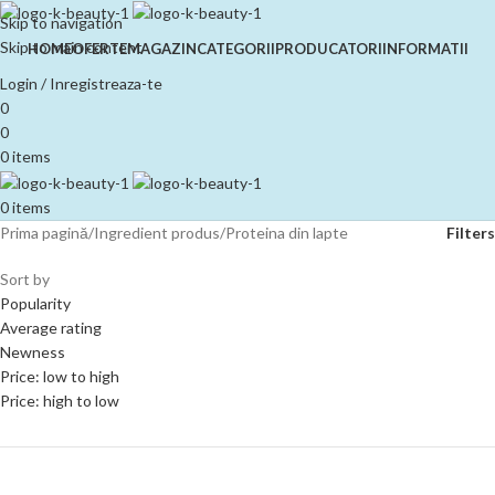
Skip to navigation
Skip to main content
HOME
OFERTE
MAGAZIN
CATEGORII
PRODUCATORI
INFORMATII
Login / Inregistreaza-te
0
0
0
items
0
items
Prima pagină
Ingredient produs
Proteina din lapte
Filters
Sort by
Popularity
Average rating
Newness
Price: low to high
Price: high to low