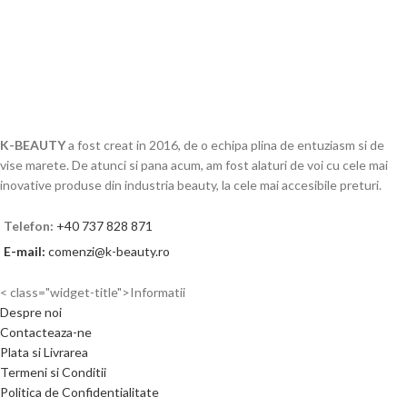
K-BEAUTY
a fost creat in 2016, de o echipa plina de entuziasm si de
vise marete. De atunci si pana acum, am fost alaturi de voi cu cele mai
inovative produse din industria beauty, la cele mai accesibile preturi.
Telefon:
+40 737 828 871
E-mail:
comenzi@k-beauty.ro
< class="widget-title">Informatii
Despre noi
Contacteaza-ne
Plata si Livrarea
Termeni si Conditii
Politica de Confidentialitate