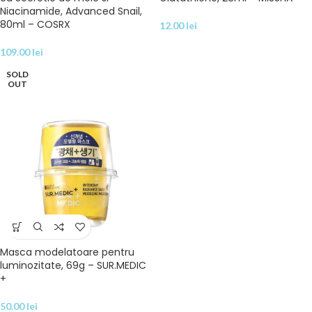
Niacinamide, Advanced Snail,
80ml – COSRX
12.00
lei
109.00
lei
SOLD
OUT
Masca modelatoare pentru
luminozitate, 69g – SUR.MEDIC
+
50.00
lei