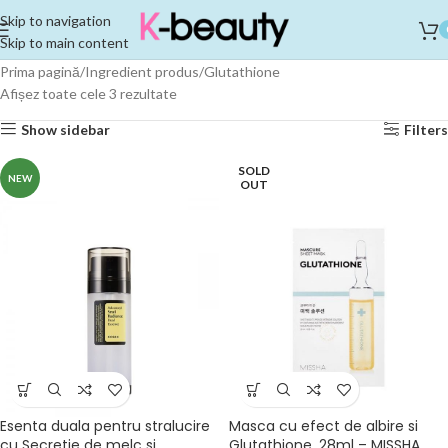
Skip to navigation
Skip to main content
Prima pagină
Ingredient produs
Glutathione
Afișez toate cele 3 rezultate
Show sidebar
Filters
SOLD
NEW
OUT
Esenta duala pentru stralucire
Masca cu efect de albire si
cu Secretie de melc si
Glutathione, 28ml – MISSHA