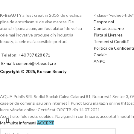
K-BEAUTY
a fost creat in 2016, de o echipa
< class="widget-title
plina de entuziasm si de vise marete. De
Despre noi
atunci si pana acum, am fost alaturi de voi cu
Contacteaza-ne
cele mai inovative produse din industria
Plata si Livrarea
beauty, la cele mai accesibile preturi.
Termeni si Conditii
Politica de Confidenti
Cookie
Telefon:
+40 737 828 871
ANPC
E-mail:
comenzi@k-beauty.ro
Copyright © 2025, Korean Beauty
AQUA Publis SRL Sediul Social: Calea Calarasi 81, Bucuresti, Sector 3
caselor de comenzi sau prin internet | Punct lucru magazin online (https:
lucru vânzări online: Certificat ORCTB din 14.07.2021
Acest site foloseste cookies. Navigand in continuare, acceptati modul in
Mai multe informații
ACCEPT