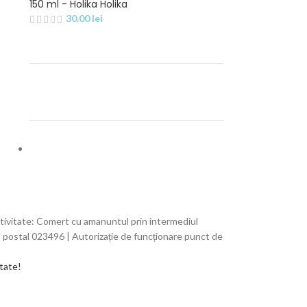
150 ml - Holika Holika
30.00
lei
tivitate: Comert cu amanuntul prin intermediul
od postal 023496 | Autorizație de funcționare punct de
itate!