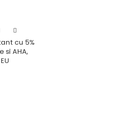
tant cu 5%
 si AHA,
IEU