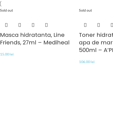
Sold out
Sold out
Masca hidratanta, Line
Toner hidra
Friends, 27ml – Mediheal
apa de mare
500ml – A’P
15.00
lei
106.00
lei