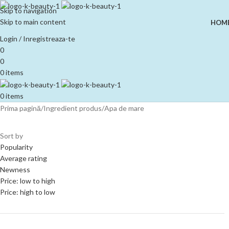
Skip to navigation
Skip to main content
HOM
Login / Inregistreaza-te
0
0
0
items
0
items
Prima pagină
Ingredient produs
Apa de mare
Sort by
Popularity
Average rating
Newness
Price: low to high
Price: high to low