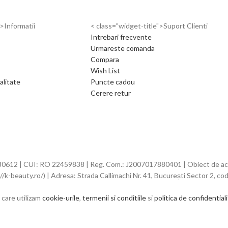
">Informatii
< class="widget-title">Suport Clienti
Intrebari frecvente
Urmareste comanda
Compara
Wish List
alitate
Puncte cadou
Cerere retur
, 030612 | CUI: RO 22459838 | Reg. Com.: J2007017880401 | Obiect de ac
//k-beauty.ro/) | Adresa: Strada Callimachi Nr. 41, București Sector 2, c
 care utilizam
cookie-urile
,
termenii si conditiile
si
politica de confidential