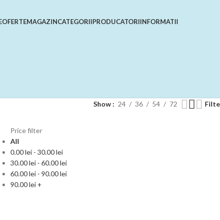
E
OFERTE
MAGAZIN
CATEGORII
PRODUCATORI
INFORMATII
Show
24
36
54
72
Filt
Price filter
All
0.00
lei
-
30.00
lei
30.00
lei
-
60.00
lei
60.00
lei
-
90.00
lei
90.00
lei
+