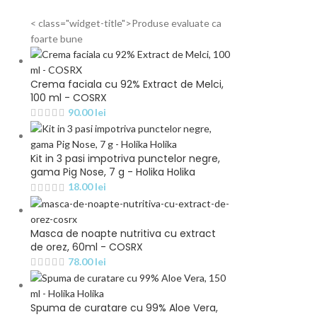
< class="widget-title">Produse evaluate ca
foarte bune
Crema faciala cu 92% Extract de Melci,
100 ml - COSRX
90.00
lei
Kit in 3 pasi impotriva punctelor negre,
gama Pig Nose, 7 g - Holika Holika
18.00
lei
Masca de noapte nutritiva cu extract
de orez, 60ml - COSRX
78.00
lei
Spuma de curatare cu 99% Aloe Vera,