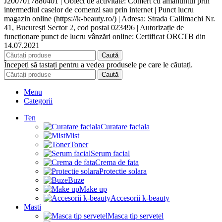
J2007017880401 | Obiect de activitate: Comert cu amanuntul prin
intermediul caselor de comenzi sau prin internet | Punct lucru
magazin online (https://k-beauty.ro/) | Adresa: Strada Callimachi Nr.
41, București Sector 2, cod postal 023496 | Autorizație de
funcționare punct de lucru vânzări online: Certificat ORCTB din
14.07.2021
Caută
Începeți să tastați pentru a vedea produsele pe care le căutați.
Caută
Menu
Categorii
Ten
Curatare faciala
Mist
Toner
Serum facial
Crema de fata
Protectie solara
Buze
Make up
Accesorii k-beauty
Masti
Masca tip servetel