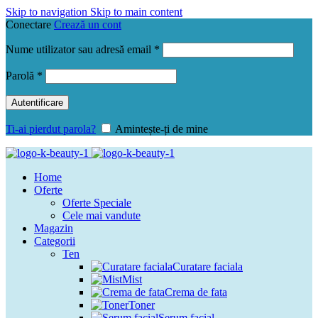
Skip to navigation
Skip to main content
Conectare
Crează un cont
Obligatoriu
Nume utilizator sau adresă email
*
Obligatoriu
Parolă
*
Autentificare
Ti-ai pierdut parola?
Amintește-ți de mine
Home
Oferte
Oferte Speciale
Cele mai vandute
Magazin
Categorii
Ten
Curatare faciala
Mist
Crema de fata
Toner
Serum facial