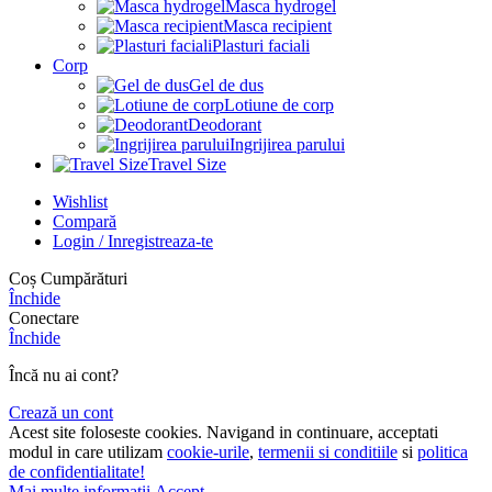
Masca hydrogel
Masca recipient
Plasturi faciali
Corp
Gel de dus
Lotiune de corp
Deodorant
Ingrijirea parului
Travel Size
Wishlist
Compară
Login / Inregistreaza-te
Coș Cumpărături
Închide
Conectare
Închide
Încă nu ai cont?
Crează un cont
Acest site foloseste cookies. Navigand in continuare, acceptati
modul in care utilizam
cookie-urile
,
termenii si conditiile
si
politica
de confidentialitate!
Mai
Mai multe informații
Accept