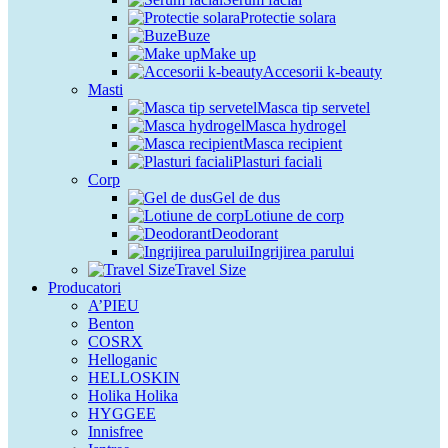
Protectie solara
Buze
Make up
Accesorii k-beauty
Masti
Masca tip servetel
Masca hydrogel
Masca recipient
Plasturi faciali
Corp
Gel de dus
Lotiune de corp
Deodorant
Ingrijirea parului
Travel Size
Producatori
A’PIEU
Benton
COSRX
Helloganic
HELLOSKIN
Holika Holika
HYGGEE
Innisfree