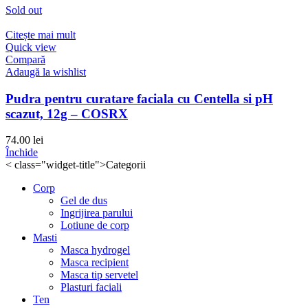
Sold out
Citește mai mult
Quick view
Compară
Adaugă la wishlist
Pudra pentru curatare faciala cu Centella si pH
scazut, 12g – COSRX
74.00
lei
Închide
< class="widget-title">Categorii
Corp
Gel de dus
Ingrijirea parului
Lotiune de corp
Masti
Masca hydrogel
Masca recipient
Masca tip servetel
Plasturi faciali
Ten