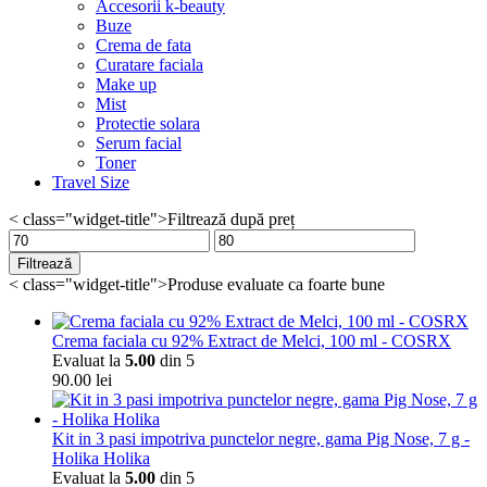
Accesorii k-beauty
Buze
Crema de fata
Curatare faciala
Make up
Mist
Protectie solara
Serum facial
Toner
Travel Size
< class="widget-title">Filtrează după preț
Preț
Preț
minim
maxim
Filtrează
< class="widget-title">Produse evaluate ca foarte bune
Crema faciala cu 92% Extract de Melci, 100 ml - COSRX
Evaluat la
5.00
din 5
90.00
lei
Kit in 3 pasi impotriva punctelor negre, gama Pig Nose, 7 g -
Holika Holika
Evaluat la
5.00
din 5