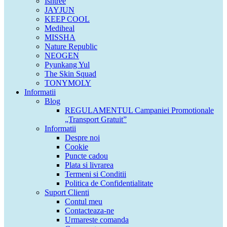
Isntree
JAYJUN
KEEP COOL
Mediheal
MISSHA
Nature Republic
NEOGEN
Pyunkang Yul
The Skin Squad
TONYMOLY
Informatii
Blog
REGULAMENTUL Campaniei Promotionale
„Transport Gratuit”
Informatii
Despre noi
Cookie
Puncte cadou
Plata si livrarea
Termeni si Conditii
Politica de Confidentialitate
Suport Clienti
Contul meu
Contacteaza-ne
Urmareste comanda