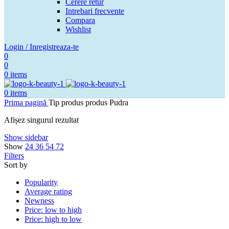
Cerere retur
Intrebari frecvente
Compara
Wishlist
Login / Inregistreaza-te
0
0
0
items
0
items
Prima pagină
Tip produs produs
Pudra
Afișez singurul rezultat
Show sidebar
Show
24
36
54
72
Filters
Sort by
Popularity
Average rating
Newness
Price: low to high
Price: high to low