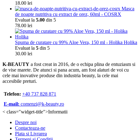
18.00
lei
Masca
de noapte nutritiva cu extract de orez, 60ml - COSRX
Evaluat la
5.00
din 5
78.00
lei
Spuma de curatare cu 99% Aloe Vera, 150 ml - Holika Holika
Evaluat la
5
din 5
30.00
lei
K-BEAUTY
a fost creat in 2016, de o echipa plina de entuziasm si
de vise marete. De atunci si pana acum, am fost alaturi de voi cu
cele mai inovative produse din industria beauty, la cele mai
accesibile preturi.
Telefon:
+40 737 828 871
E-mail:
comenzi@k-beauty.ro
< class="widget-title">Informatii
Despre noi
Contacteaza-ne
Plata si Livrarea
Termeni si Conditii