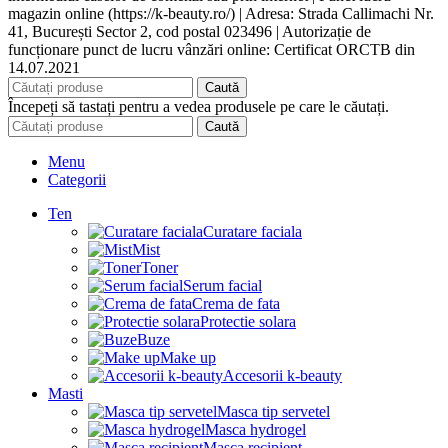
magazin online (https://k-beauty.ro/) | Adresa: Strada Callimachi Nr.
41, București Sector 2, cod postal 023496 | Autorizație de
funcționare punct de lucru vânzări online: Certificat ORCTB din
14.07.2021
Caută
Începeți să tastați pentru a vedea produsele pe care le căutați.
Caută
Menu
Categorii
Ten
Curatare faciala
Mist
Toner
Serum facial
Crema de fata
Protectie solara
Buze
Make up
Accesorii k-beauty
Masti
Masca tip servetel
Masca hydrogel
Masca recipient