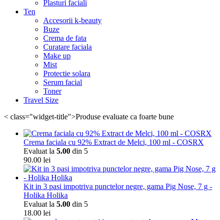
Plasturi faciali
Ten
Accesorii k-beauty
Buze
Crema de fata
Curatare faciala
Make up
Mist
Protectie solara
Serum facial
Toner
Travel Size
< class="widget-title">Produse evaluate ca foarte bune
Crema faciala cu 92% Extract de Melci, 100 ml - COSRX
Evaluat la
5.00
din 5
90.00
lei
Kit in 3 pasi impotriva punctelor negre, gama Pig Nose, 7 g -
Holika Holika
Evaluat la
5.00
din 5
18.00
lei