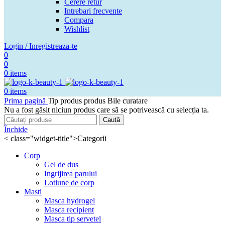
Cerere retur
Intrebari frecvente
Compara
Wishlist
Login / Inregistreaza-te
0
0
0
items
0
items
Prima pagină
Tip produs produs
Bile curatare
Nu a fost găsit niciun produs care să se potrivească cu selecția ta.
Caută
Închide
< class="widget-title">Categorii
Corp
Gel de dus
Ingrijirea parului
Lotiune de corp
Masti
Masca hydrogel
Masca recipient
Masca tip servetel