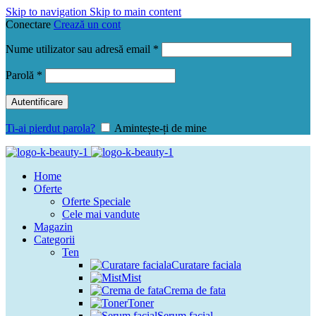
Skip to navigation
Skip to main content
Conectare
Crează un cont
Obligatoriu
Nume utilizator sau adresă email
*
Obligatoriu
Parolă
*
Autentificare
Ti-ai pierdut parola?
Amintește-ți de mine
Home
Oferte
Oferte Speciale
Cele mai vandute
Magazin
Categorii
Ten
Curatare faciala
Mist
Crema de fata
Toner
Serum facial