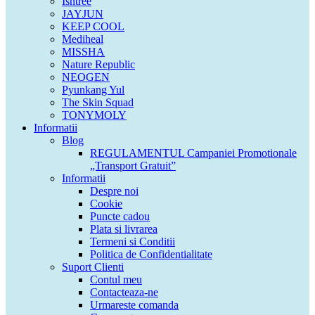
Isntree
JAYJUN
KEEP COOL
Mediheal
MISSHA
Nature Republic
NEOGEN
Pyunkang Yul
The Skin Squad
TONYMOLY
Informatii
Blog
REGULAMENTUL Campaniei Promotionale
„Transport Gratuit”
Informatii
Despre noi
Cookie
Puncte cadou
Plata si livrarea
Termeni si Conditii
Politica de Confidentialitate
Suport Clienti
Contul meu
Contacteaza-ne
Urmareste comanda