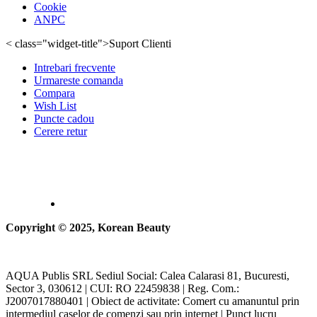
Cookie
ANPC
< class="widget-title">Suport Clienti
Intrebari frecvente
Urmareste comanda
Compara
Wish List
Puncte cadou
Cerere retur
Copyright © 2025, Korean Beauty
AQUA Publis SRL Sediul Social: Calea Calarasi 81, Bucuresti,
Sector 3, 030612 | CUI: RO 22459838 | Reg. Com.:
J2007017880401 | Obiect de activitate: Comert cu amanuntul prin
intermediul caselor de comenzi sau prin internet | Punct lucru