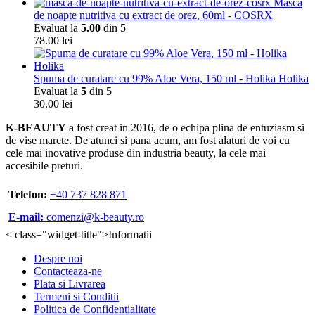
Masca
de noapte nutritiva cu extract de orez, 60ml - COSRX
Evaluat la
5.00
din 5
78.00
lei
Spuma de curatare cu 99% Aloe Vera, 150 ml - Holika Holika
Evaluat la
5
din 5
30.00
lei
K-BEAUTY
a fost creat in 2016, de o echipa plina de entuziasm si
de vise marete. De atunci si pana acum, am fost alaturi de voi cu
cele mai inovative produse din industria beauty, la cele mai
accesibile preturi.
Telefon:
+40 737 828 871
E-mail:
comenzi@k-beauty.ro
< class="widget-title">Informatii
Despre noi
Contacteaza-ne
Plata si Livrarea
Termeni si Conditii
Politica de Confidentialitate