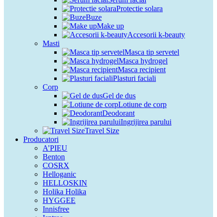
Protectie solara
Buze
Make up
Accesorii k-beauty
Masti
Masca tip servetel
Masca hydrogel
Masca recipient
Plasturi faciali
Corp
Gel de dus
Lotiune de corp
Deodorant
Ingrijirea parului
Travel Size
Producatori
A’PIEU
Benton
COSRX
Helloganic
HELLOSKIN
Holika Holika
HYGGEE
Innisfree