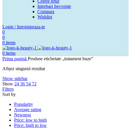
Cerere retur
Intrebari frecvente
Compara
Wishlist
Login / Inregistreaza-te
0
0
0
items
0
items
Prima pagină
Produse etichetate „tratament buze”
Afișez singurul rezultat
Show sidebar
Show
24
36
54
72
Filters
Sort by
Popularity
Average rating
Newness
Price: low to high
Price: high to low