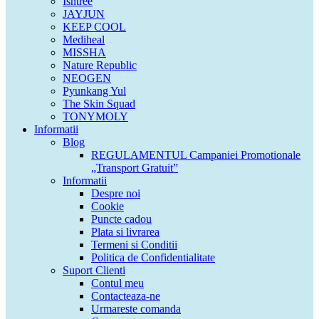
Isntree
JAYJUN
KEEP COOL
Mediheal
MISSHA
Nature Republic
NEOGEN
Pyunkang Yul
The Skin Squad
TONYMOLY
Informatii
Blog
REGULAMENTUL Campaniei Promotionale
„Transport Gratuit”
Informatii
Despre noi
Cookie
Puncte cadou
Plata si livrarea
Termeni si Conditii
Politica de Confidentialitate
Suport Clienti
Contul meu
Contacteaza-ne
Urmareste comanda