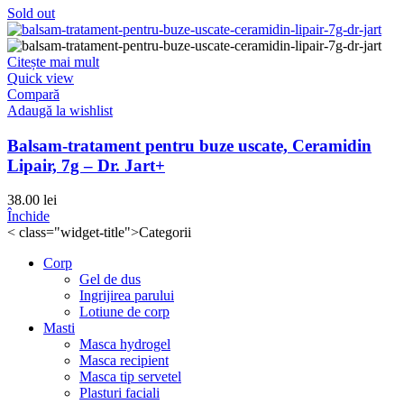
Sold out
Citește mai mult
Quick view
Compară
Adaugă la wishlist
Balsam-tratament pentru buze uscate, Ceramidin
Lipair, 7g – Dr. Jart+
38.00
lei
Închide
< class="widget-title">Categorii
Corp
Gel de dus
Ingrijirea parului
Lotiune de corp
Masti
Masca hydrogel
Masca recipient
Masca tip servetel
Plasturi faciali