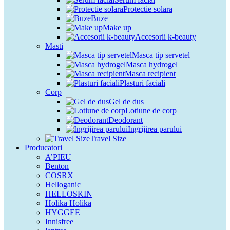
Protectie solara
Buze
Make up
Accesorii k-beauty
Masti
Masca tip servetel
Masca hydrogel
Masca recipient
Plasturi faciali
Corp
Gel de dus
Lotiune de corp
Deodorant
Ingrijirea parului
Travel Size
Producatori
A’PIEU
Benton
COSRX
Helloganic
HELLOSKIN
Holika Holika
HYGGEE
Innisfree