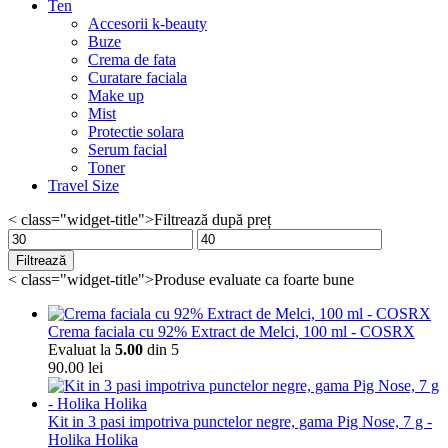
Ten
Accesorii k-beauty
Buze
Crema de fata
Curatare faciala
Make up
Mist
Protectie solara
Serum facial
Toner
Travel Size
< class="widget-title">Filtrează după preț
Preț
Preț
minim
maxim
Filtrează
< class="widget-title">Produse evaluate ca foarte bune
Crema faciala cu 92% Extract de Melci, 100 ml - COSRX
Evaluat la
5.00
din 5
90.00
lei
Kit in 3 pasi impotriva punctelor negre, gama Pig Nose, 7 g -
Holika Holika