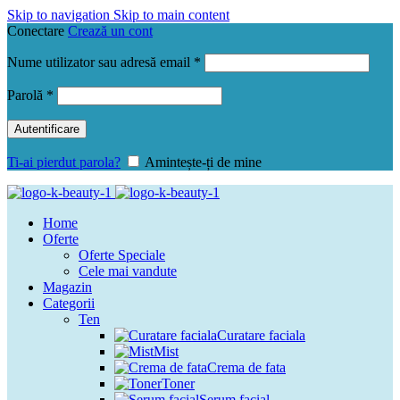
Skip to navigation
Skip to main content
Conectare
Crează un cont
Obligatoriu
Nume utilizator sau adresă email
*
Obligatoriu
Parolă
*
Autentificare
Ti-ai pierdut parola?
Amintește-ți de mine
Home
Oferte
Oferte Speciale
Cele mai vandute
Magazin
Categorii
Ten
Curatare faciala
Mist
Crema de fata
Toner
Serum facial