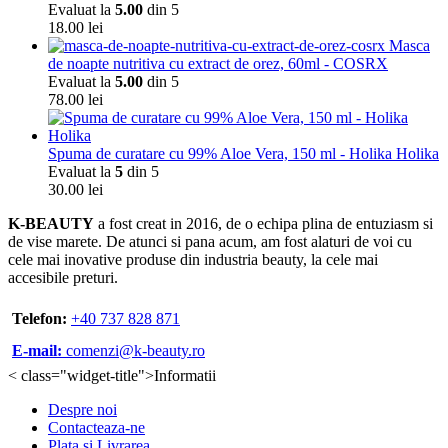
Evaluat la
5.00
din 5
18.00
lei
Masca
de noapte nutritiva cu extract de orez, 60ml - COSRX
Evaluat la
5.00
din 5
78.00
lei
Spuma de curatare cu 99% Aloe Vera, 150 ml - Holika Holika
Evaluat la
5
din 5
30.00
lei
K-BEAUTY
a fost creat in 2016, de o echipa plina de entuziasm si
de vise marete. De atunci si pana acum, am fost alaturi de voi cu
cele mai inovative produse din industria beauty, la cele mai
accesibile preturi.
Telefon:
+40 737 828 871
E-mail:
comenzi@k-beauty.ro
< class="widget-title">Informatii
Despre noi
Contacteaza-ne
Plata si Livrarea