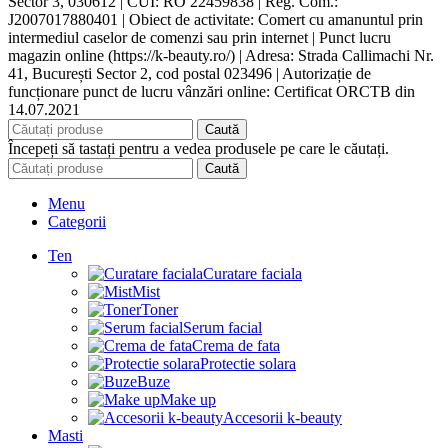
Sector 3, 030612 | CUI: RO 22459838 | Reg. Com.:
J2007017880401 | Obiect de activitate: Comert cu amanuntul prin
intermediul caselor de comenzi sau prin internet | Punct lucru
magazin online (https://k-beauty.ro/) | Adresa: Strada Callimachi Nr.
41, București Sector 2, cod postal 023496 | Autorizație de
funcționare punct de lucru vânzări online: Certificat ORCTB din
14.07.2021
Caută
Începeți să tastați pentru a vedea produsele pe care le căutați.
Caută
Menu
Categorii
Ten
Curatare faciala
Mist
Toner
Serum facial
Crema de fata
Protectie solara
Buze
Make up
Accesorii k-beauty
Masti