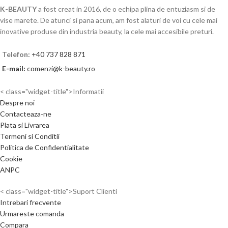
K-BEAUTY
a fost creat in 2016, de o echipa plina de entuziasm si de
vise marete. De atunci si pana acum, am fost alaturi de voi cu cele mai
inovative produse din industria beauty, la cele mai accesibile preturi.
Telefon:
+40 737 828 871
E-mail:
comenzi@k-beauty.ro
< class="widget-title">Informatii
Despre noi
Contacteaza-ne
Plata si Livrarea
Termeni si Conditii
Politica de Confidentialitate
Cookie
ANPC
< class="widget-title">Suport Clienti
Intrebari frecvente
Urmareste comanda
Compara