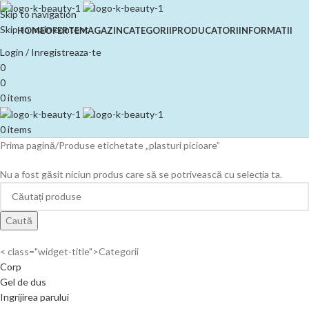
Skip to navigation
Skip to main content
HOME
OFERTE
MAGAZIN
CATEGORII
PRODUCATORI
INFORMATII
Login / Inregistreaza-te
0
0
0
items
0
items
Prima pagină
Produse etichetate „plasturi picioare”
Nu a fost găsit niciun produs care să se potrivească cu selecția ta.
Caută
< class="widget-title">Categorii
Corp
Gel de dus
Ingrijirea parului