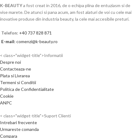
K-BEAUTY
a fost creat in 2016, de o echipa plina de entuziasm si de
vise marete. De atunci si pana acum, am fost alaturi de voi cu cele mai
inovative produse din industria beauty, la cele mai accesibile preturi.
Telefon:
+40 737 828 871
E-mail:
comenzi@k-beauty.ro
< class="widget-title">Informatii
Despre noi
Contacteaza-ne
Plata si Livrarea
Termeni si Conditii
Politica de Confidentialitate
Cookie
ANPC
< class="widget-title">Suport Clienti
Intrebari frecvente
Urmareste comanda
Compara