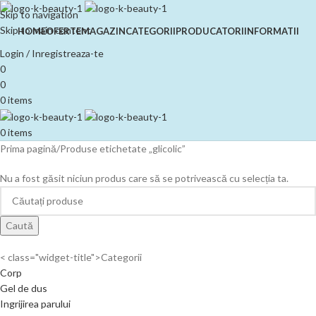
Skip to navigation
Skip to main content
HOME
OFERTE
MAGAZIN
CATEGORII
PRODUCATORI
INFORMATII
Login / Inregistreaza-te
0
0
0
items
0
items
Prima pagină
Produse etichetate „glicolic”
Nu a fost găsit niciun produs care să se potrivească cu selecția ta.
Caută
< class="widget-title">Categorii
Corp
Gel de dus
Ingrijirea parului