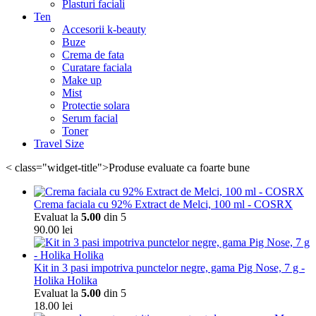
Plasturi faciali
Ten
Accesorii k-beauty
Buze
Crema de fata
Curatare faciala
Make up
Mist
Protectie solara
Serum facial
Toner
Travel Size
< class="widget-title">Produse evaluate ca foarte bune
Crema faciala cu 92% Extract de Melci, 100 ml - COSRX
Evaluat la
5.00
din 5
90.00
lei
Kit in 3 pasi impotriva punctelor negre, gama Pig Nose, 7 g -
Holika Holika
Evaluat la
5.00
din 5
18.00
lei