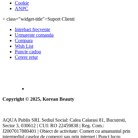
Cookie
ANPC
< class="widget-title">Suport Clienti
Intrebari frecvente
Urmareste comanda
Compara
Wish List
Puncte cadou
Cerere retur
Copyright © 2025, Korean Beauty
AQUA Publis SRL Sediul Social: Calea Calarasi 81, Bucuresti,
Sector 3, 030612 | CUI: RO 22459838 | Reg. Com.:
J2007017880401 | Obiect de activitate: Comert cu amanuntul prin
intermediul caselor de comenzi sau prin internet | Punct lucru