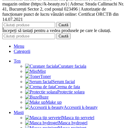
magazin online (https://k-beauty.ro/) | Adresa: Strada Callimachi Nr.
41, București Sector 2, cod postal 023496 | Autorizație de
funcționare punct de lucru vânzări online: Certificat ORCTB din
14.07.2021
Caută
Începeți să tastați pentru a vedea produsele pe care le căutați.
Caută
Menu
Categorii
Ten
Curatare faciala
Mist
Toner
Serum facial
Crema de fata
Protectie solara
Buze
Make up
Accesorii k-beauty
Masti
Masca tip servetel
Masca hydrogel
Masca recipient