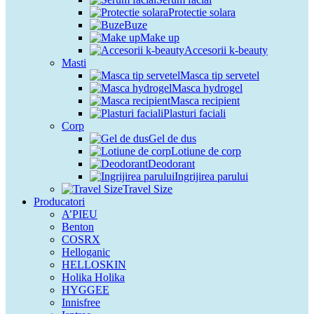
Protectie solara
Buze
Make up
Accesorii k-beauty
Masti
Masca tip servetel
Masca hydrogel
Masca recipient
Plasturi faciali
Corp
Gel de dus
Lotiune de corp
Deodorant
Ingrijirea parului
Travel Size
Producatori
A’PIEU
Benton
COSRX
Helloganic
HELLOSKIN
Holika Holika
HYGGEE
Innisfree