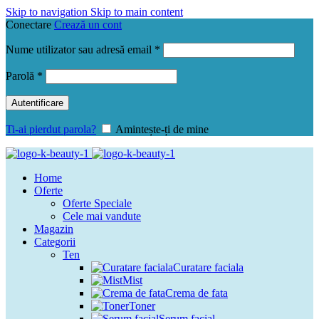
Skip to navigation
Skip to main content
Conectare
Crează un cont
Obligatoriu
Nume utilizator sau adresă email
*
Obligatoriu
Parolă
*
Autentificare
Ti-ai pierdut parola?
Amintește-ți de mine
Home
Oferte
Oferte Speciale
Cele mai vandute
Magazin
Categorii
Ten
Curatare faciala
Mist
Crema de fata
Toner
Serum facial