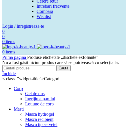
Cerere retur
Intrebari frecvente
Compara
Wishlist
Login / Inregistreaza-te
0
0
0
items
0
items
Prima pagină
Produse etichetate „dischete exfoliante”
Nu a fost găsit niciun produs care să se potrivească cu selecția ta.
Caută
Închide
< class="widget-title">Categorii
Corp
Gel de dus
Ingrijirea parului
Lotiune de corp
Masti
Masca hydrogel
Masca recipient
Masca tip servetel