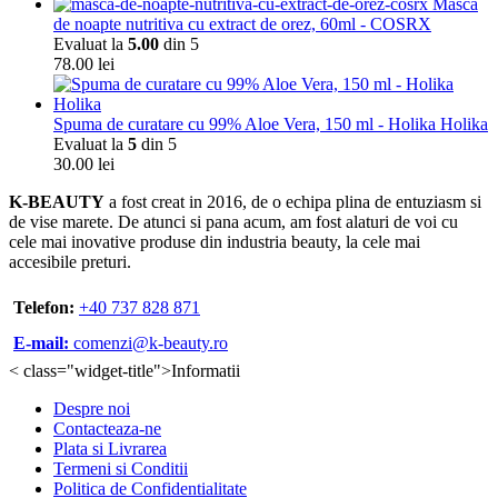
Masca
de noapte nutritiva cu extract de orez, 60ml - COSRX
Evaluat la
5.00
din 5
78.00
lei
Spuma de curatare cu 99% Aloe Vera, 150 ml - Holika Holika
Evaluat la
5
din 5
30.00
lei
K-BEAUTY
a fost creat in 2016, de o echipa plina de entuziasm si
de vise marete. De atunci si pana acum, am fost alaturi de voi cu
cele mai inovative produse din industria beauty, la cele mai
accesibile preturi.
Telefon:
+40 737 828 871
E-mail:
comenzi@k-beauty.ro
< class="widget-title">Informatii
Despre noi
Contacteaza-ne
Plata si Livrarea
Termeni si Conditii
Politica de Confidentialitate