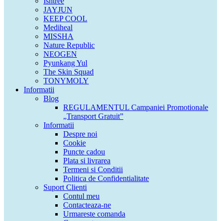
Isntree
JAYJUN
KEEP COOL
Mediheal
MISSHA
Nature Republic
NEOGEN
Pyunkang Yul
The Skin Squad
TONYMOLY
Informatii
Blog
REGULAMENTUL Campaniei Promotionale
„Transport Gratuit”
Informatii
Despre noi
Cookie
Puncte cadou
Plata si livrarea
Termeni si Conditii
Politica de Confidentialitate
Suport Clienti
Contul meu
Contacteaza-ne
Urmareste comanda