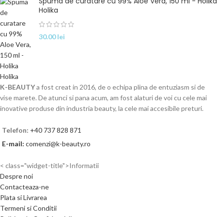
Spuma de curatare cu 99% Aloe Vera, 150 ml - Holika
Holika
30.00
lei
K-BEAUTY
a fost creat in 2016, de o echipa plina de entuziasm si de
vise marete. De atunci si pana acum, am fost alaturi de voi cu cele mai
inovative produse din industria beauty, la cele mai accesibile preturi.
Telefon:
+40 737 828 871
E-mail:
comenzi@k-beauty.ro
< class="widget-title">Informatii
Despre noi
Contacteaza-ne
Plata si Livrarea
Termeni si Conditii