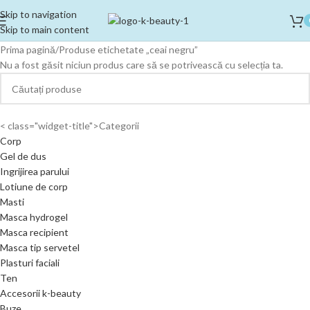
Skip to navigation
Skip to main content
Prima pagină
Produse etichetate „ceai negru”
Nu a fost găsit niciun produs care să se potrivească cu selecția ta.
< class="widget-title">Categorii
Corp
Gel de dus
Ingrijirea parului
Lotiune de corp
Masti
Masca hydrogel
Masca recipient
Masca tip servetel
Plasturi faciali
Ten
Accesorii k-beauty
Buze