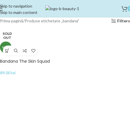
Skip to navigation
Skip to main content
Prima pagină
Produse etichetate „bandana”
Filters
SOLD
OUT
NEW
Bandana The Skin Squad
89.00
lei