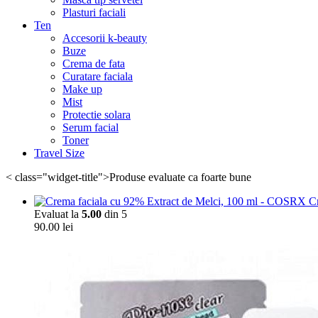
Plasturi faciali
Ten
Accesorii k-beauty
Buze
Crema de fata
Curatare faciala
Make up
Mist
Protectie solara
Serum facial
Toner
Travel Size
< class="widget-title">Produse evaluate ca foarte bune
C
Evaluat la
5.00
din 5
90.00
lei