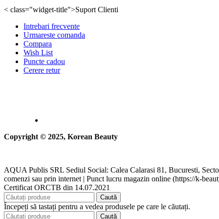
< class="widget-title">Suport Clienti
Intrebari frecvente
Urmareste comanda
Compara
Wish List
Puncte cadou
Cerere retur
Copyright © 2025, Korean Beauty
AQUA Publis SRL Sediul Social: Calea Calarasi 81, Bucuresti, Secto
comenzi sau prin internet | Punct lucru magazin online (https://k-beaut
Certificat ORCTB din 14.07.2021
Caută
Începeți să tastați pentru a vedea produsele pe care le căutați.
Caută