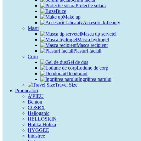
Protectie solara
Buze
Make up
Accesorii k-beauty
Masti
Masca tip servetel
Masca hydrogel
Masca recipient
Plasturi faciali
Corp
Gel de dus
Lotiune de corp
Deodorant
Ingrijirea parului
Travel Size
Producatori
A’PIEU
Benton
COSRX
Helloganic
HELLOSKIN
Holika Holika
HYGGEE
Innisfree