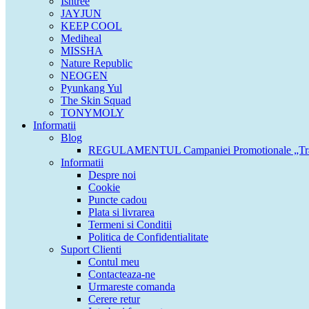
Isntree
JAYJUN
KEEP COOL
Mediheal
MISSHA
Nature Republic
NEOGEN
Pyunkang Yul
The Skin Squad
TONYMOLY
Informatii
Blog
REGULAMENTUL Campaniei Promotionale „Tran
Informatii
Despre noi
Cookie
Puncte cadou
Plata si livrarea
Termeni si Conditii
Politica de Confidentialitate
Suport Clienti
Contul meu
Contacteaza-ne
Urmareste comanda
Cerere retur