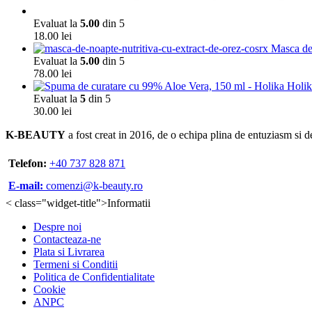
Evaluat la
5.00
din 5
18.00
lei
Masca de
Evaluat la
5.00
din 5
78.00
lei
Evaluat la
5
din 5
30.00
lei
K-BEAUTY
a fost creat in 2016, de o echipa plina de entuziasm si d
Telefon:
+40 737 828 871
E-mail:
comenzi@k-beauty.ro
< class="widget-title">Informatii
Despre noi
Contacteaza-ne
Plata si Livrarea
Termeni si Conditii
Politica de Confidentialitate
Cookie
ANPC