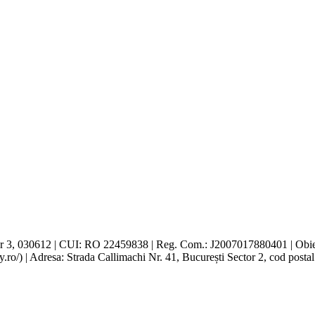
r 3, 030612 | CUI: RO 22459838 | Reg. Com.: J2007017880401 | Obiect 
y.ro/) | Adresa: Strada Callimachi Nr. 41, București Sector 2, cod posta