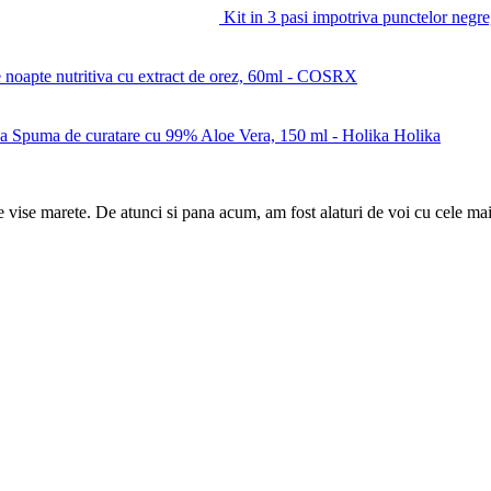
Kit in 3 pasi impotriva punctelor negr
 noapte nutritiva cu extract de orez, 60ml - COSRX
Spuma de curatare cu 99% Aloe Vera, 150 ml - Holika Holika
e vise marete. De atunci si pana acum, am fost alaturi de voi cu cele mai 