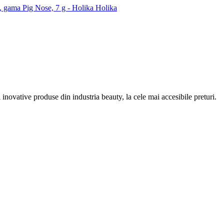
e, gama Pig Nose, 7 g - Holika Holika
inovative produse din industria beauty, la cele mai accesibile preturi.