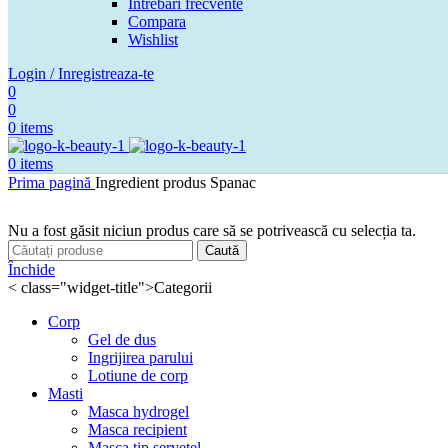
Intrebari frecvente
Compara
Wishlist
Login / Inregistreaza-te
0
0
0
items
0
items
Prima pagină
Ingredient produs
Spanac
Nu a fost găsit niciun produs care să se potrivească cu selecția ta.
Caută
Închide
< class="widget-title">Categorii
Corp
Gel de dus
Ingrijirea parului
Lotiune de corp
Masti
Masca hydrogel
Masca recipient
Masca tip servetel