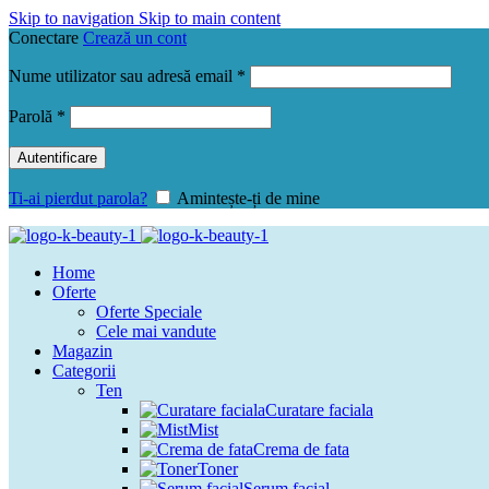
Skip to navigation
Skip to main content
Conectare
Crează un cont
Obligatoriu
Nume utilizator sau adresă email
*
Obligatoriu
Parolă
*
Autentificare
Ti-ai pierdut parola?
Amintește-ți de mine
Home
Oferte
Oferte Speciale
Cele mai vandute
Magazin
Categorii
Ten
Curatare faciala
Mist
Crema de fata
Toner
Serum facial