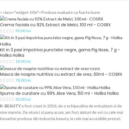
< class="widget-title">Produse evaluate ca foarte bune
Crema faciala cu 92% Extract de Melci, 100 ml - COSRX
90.00
lei
Kit in 3 pasi impotriva punctelor negre, gama Pig Nose, 7 g -
Holika Holika
18.00
lei
Masca de noapte nutritiva cu extract de orez, 60ml - COSRX
78.00
lei
Spuma de curatare cu 99% Aloe Vera, 150 ml - Holika Holika
30.00
lei
K-BEAUTY
a fost creat in 2016, de o echipa plina de entuziasm si de
vise marete. De atunci si pana acum, am fost alaturi de voi cu cele mai
inovative produse din industria beauty, la cele mai accesibile preturi.