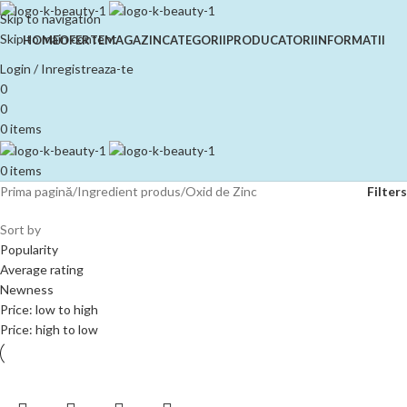
Skip to navigation
Skip to main content
HOME
OFERTE
MAGAZIN
CATEGORII
PRODUCATORI
INFORMATII
Login / Inregistreaza-te
0
0
0
items
0
items
Prima pagină
Ingredient produs
Oxid de Zinc
Filters
Sort by
Popularity
Average rating
Newness
Price: low to high
Price: high to low