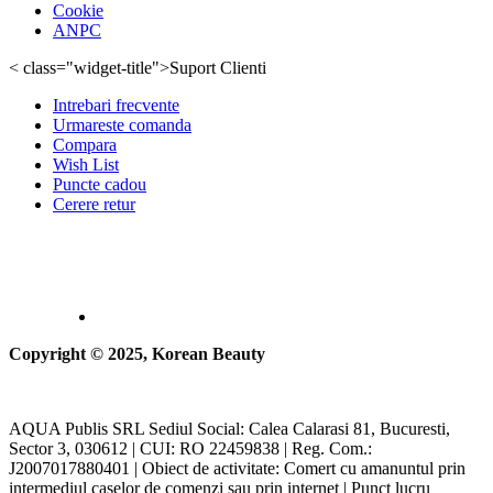
Cookie
ANPC
< class="widget-title">Suport Clienti
Intrebari frecvente
Urmareste comanda
Compara
Wish List
Puncte cadou
Cerere retur
Copyright © 2025, Korean Beauty
AQUA Publis SRL Sediul Social: Calea Calarasi 81, Bucuresti,
Sector 3, 030612 | CUI: RO 22459838 | Reg. Com.:
J2007017880401 | Obiect de activitate: Comert cu amanuntul prin
intermediul caselor de comenzi sau prin internet | Punct lucru