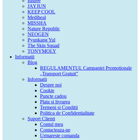
Isntree
JAYJUN
KEEP COOL
Mediheal
MISSHA
Nature Republic
NEOGEN
Pyunkang Yul
The Skin Squad
TONYMOLY
Informatii
Blog
REGULAMENTUL Campaniei Promotionale
„Transport Gratuit”
Informatii
Despre noi
Cookie
Puncte cadou
Plata si livrarea
Termeni si Conditii
Politica de Confidentialitate
Suport Clienti
Contul meu
Contacteaza-ne
Urmareste comanda