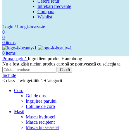
Cerere retur
Intrebari frecvente
Compara
Wishlist
Login / Inregistreaza-te
0
0
0
items
0
items
Prima pagină
Ingredient produs
Hanrabong
Nu a fost găsit niciun produs care să se potrivească cu selecția ta.
Caută
Închide
< class="widget-title">Categorii
Corp
Gel de dus
Ingrijirea parului
Lotiune de corp
Masti
Masca hydrogel
Masca recipient
Masca tip servetel