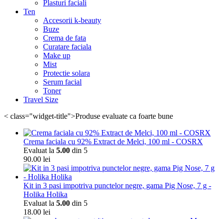
Plasturi faciali
Ten
Accesorii k-beauty
Buze
Crema de fata
Curatare faciala
Make up
Mist
Protectie solara
Serum facial
Toner
Travel Size
< class="widget-title">Produse evaluate ca foarte bune
Crema faciala cu 92% Extract de Melci, 100 ml - COSRX
Evaluat la
5.00
din 5
90.00
lei
Kit in 3 pasi impotriva punctelor negre, gama Pig Nose, 7 g -
Holika Holika
Evaluat la
5.00
din 5
18.00
lei