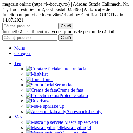
magazin online (https://k-beauty.ro/) | Adresa: Strada Callimachi Nr.
41, București Sector 2, cod postal 023496 | Autorizație de
funcționare punct de lucru vânzări online: Certificat ORCTB din
14.07.2021
Caută
Începeți să tastați pentru a vedea produsele pe care le căutați.
Caută
Menu
Categorii
Ten
Curatare faciala
Mist
Toner
Serum facial
Crema de fata
Protectie solara
Buze
Make up
Accesorii k-beauty
Masti
Masca tip servetel
Masca hydrogel
Masca recipient