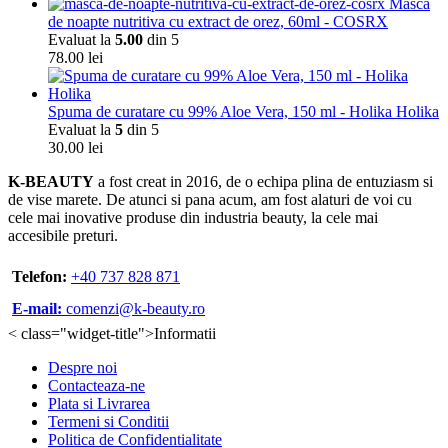
Masca
de noapte nutritiva cu extract de orez, 60ml - COSRX
Evaluat la
5.00
din 5
78.00
lei
Spuma de curatare cu 99% Aloe Vera, 150 ml - Holika Holika
Evaluat la
5
din 5
30.00
lei
K-BEAUTY
a fost creat in 2016, de o echipa plina de entuziasm si
de vise marete. De atunci si pana acum, am fost alaturi de voi cu
cele mai inovative produse din industria beauty, la cele mai
accesibile preturi.
Telefon:
+40 737 828 871
E-mail:
comenzi@k-beauty.ro
< class="widget-title">Informatii
Despre noi
Contacteaza-ne
Plata si Livrarea
Termeni si Conditii
Politica de Confidentialitate