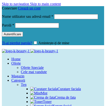
Skip to navigation
Skip to main content
Conectare
Crează un cont
Obligatoriu
Nume utilizator sau adresă email
*
Obligatoriu
Parolă
*
Autentificare
Ti-ai pierdut parola?
Amintește-ți de mine
Home
Oferte
Oferte Speciale
Cele mai vandute
Magazin
Categorii
Ten
Curatare faciala
Mist
Crema de fata
Toner
Serum facial