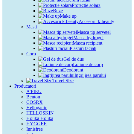
Protectie solara
Buze
Make up
Accesorii k-beauty
Masti
Masca tip servetel
Masca hydrogel
Masca recipient
Plasturi faciali
Corp
Gel de dus
Lotiune de corp
Deodorant
Ingrijirea parului
Travel Size
Producatori
A’PIEU
Benton
COSRX
Helloganic
HELLOSKIN
Holika Holika
HYGGEE
Innisfree