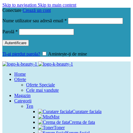
Skip to navigation
Skip to main content
Conectare
Crează un cont
Obligatoriu
Nume utilizator sau adresă email
*
Obligatoriu
Parolă
*
Autentificare
Ti-ai pierdut parola?
Amintește-ți de mine
Home
Oferte
Oferte Speciale
Cele mai vandute
Magazin
Categorii
Ten
Curatare faciala
Mist
Crema de fata
Toner
Serum facial