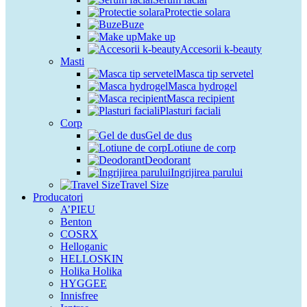
Protectie solara
Buze
Make up
Accesorii k-beauty
Masti
Masca tip servetel
Masca hydrogel
Masca recipient
Plasturi faciali
Corp
Gel de dus
Lotiune de corp
Deodorant
Ingrijirea parului
Travel Size
Producatori
A’PIEU
Benton
COSRX
Helloganic
HELLOSKIN
Holika Holika
HYGGEE
Innisfree