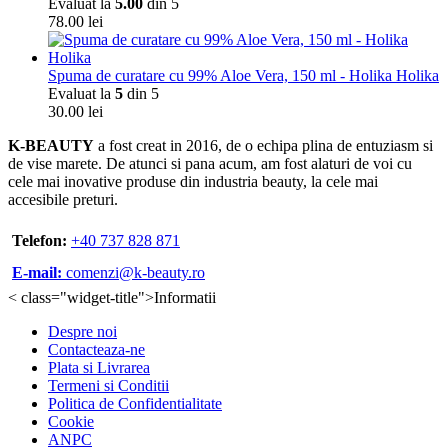
Evaluat la
5.00
din 5
78.00
lei
Spuma de curatare cu 99% Aloe Vera, 150 ml - Holika Holika
Evaluat la
5
din 5
30.00
lei
K-BEAUTY
a fost creat in 2016, de o echipa plina de entuziasm si
de vise marete. De atunci si pana acum, am fost alaturi de voi cu
cele mai inovative produse din industria beauty, la cele mai
accesibile preturi.
Telefon:
+40 737 828 871
E-mail:
comenzi@k-beauty.ro
< class="widget-title">Informatii
Despre noi
Contacteaza-ne
Plata si Livrarea
Termeni si Conditii
Politica de Confidentialitate
Cookie
ANPC