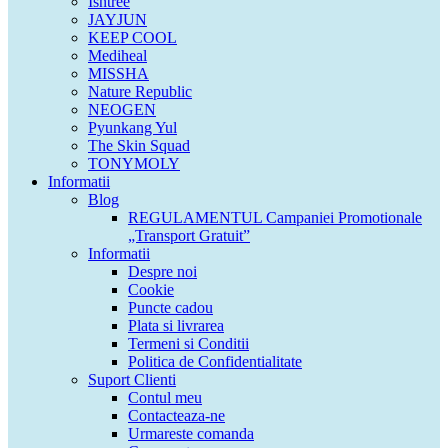
Isntree
JAYJUN
KEEP COOL
Mediheal
MISSHA
Nature Republic
NEOGEN
Pyunkang Yul
The Skin Squad
TONYMOLY
Informatii
Blog
REGULAMENTUL Campaniei Promotionale
„Transport Gratuit”
Informatii
Despre noi
Cookie
Puncte cadou
Plata si livrarea
Termeni si Conditii
Politica de Confidentialitate
Suport Clienti
Contul meu
Contacteaza-ne
Urmareste comanda