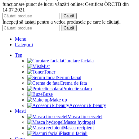
funcționare punct de lucru vânzări online: Certificat ORCTB din
14.07.2021
Caută
Începeți să tastați pentru a vedea produsele pe care le căutați.
Caută
Menu
Categorii
Ten
Curatare faciala
Mist
Toner
Serum facial
Crema de fata
Protectie solara
Buze
Make up
Accesorii k-beauty
Masti
Masca tip servetel
Masca hydrogel
Masca recipient
Plasturi faciali
Corp