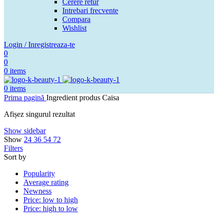
Cerere retur
Intrebari frecvente
Compara
Wishlist
Login / Inregistreaza-te
0
0
0
items
0
items
Prima pagină
Ingredient produs
Caisa
Afișez singurul rezultat
Show sidebar
Show
24
36
54
72
Filters
Sort by
Popularity
Average rating
Newness
Price: low to high
Price: high to low