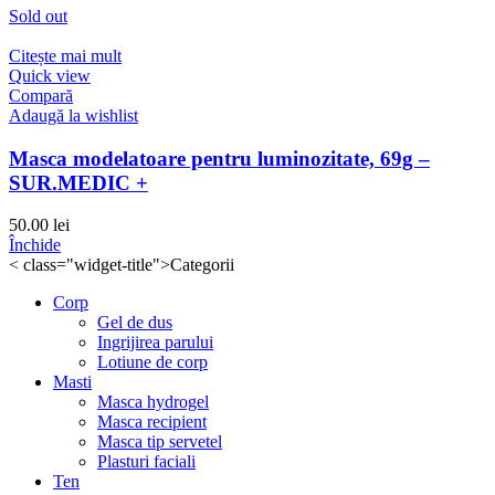
Sold out
Citește mai mult
Quick view
Compară
Adaugă la wishlist
Masca modelatoare pentru luminozitate, 69g –
SUR.MEDIC +
50.00
lei
Închide
< class="widget-title">Categorii
Corp
Gel de dus
Ingrijirea parului
Lotiune de corp
Masti
Masca hydrogel
Masca recipient
Masca tip servetel
Plasturi faciali
Ten