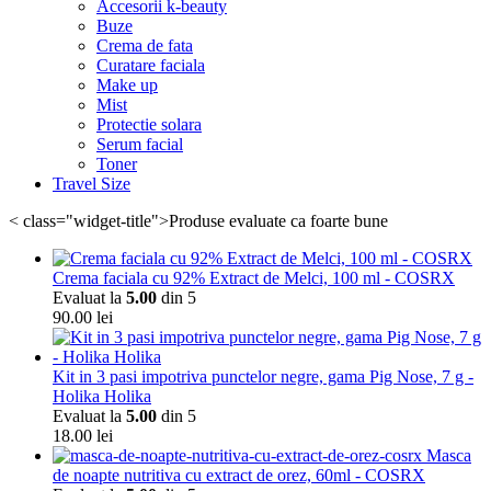
Accesorii k-beauty
Buze
Crema de fata
Curatare faciala
Make up
Mist
Protectie solara
Serum facial
Toner
Travel Size
< class="widget-title">Produse evaluate ca foarte bune
Crema faciala cu 92% Extract de Melci, 100 ml - COSRX
Evaluat la
5.00
din 5
90.00
lei
Kit in 3 pasi impotriva punctelor negre, gama Pig Nose, 7 g -
Holika Holika
Evaluat la
5.00
din 5
18.00
lei
Masca
de noapte nutritiva cu extract de orez, 60ml - COSRX