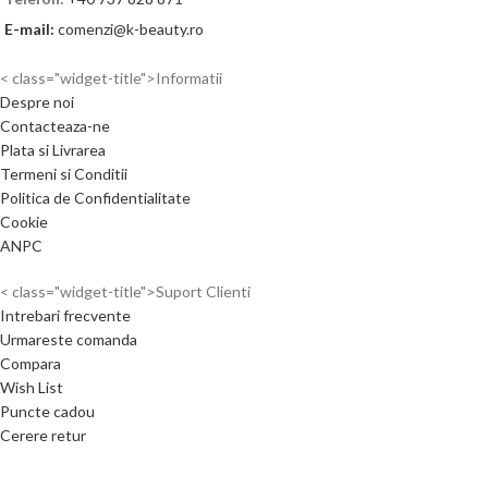
E-mail:
comenzi@k-beauty.ro
< class="widget-title">Informatii
Despre noi
Contacteaza-ne
Plata si Livrarea
Termeni si Conditii
Politica de Confidentialitate
Cookie
ANPC
< class="widget-title">Suport Clienti
Intrebari frecvente
Urmareste comanda
Compara
Wish List
Puncte cadou
Cerere retur