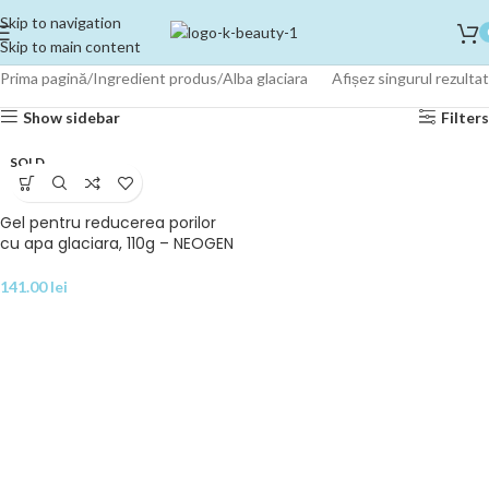
Skip to navigation
Skip to main content
Prima pagină
Ingredient produs
Alba glaciara
Afișez singurul rezultat
Show sidebar
Filters
SOLD
OUT
Gel pentru reducerea porilor
cu apa glaciara, 110g – NEOGEN
141.00
lei