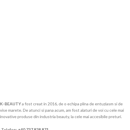
K-BEAUTY
a fost creat in 2016, de o echipa plina de entuziasm si de
vise marete. De atunci si pana acum, am fost alaturi de voi cu cele mai
inovative produse din industria beauty, la cele mai accesibile preturi.
Telefon:
+40 737 828 871