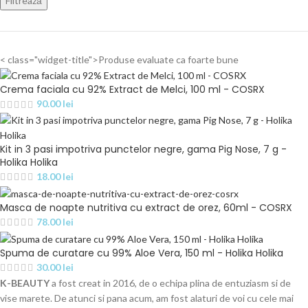
Filtrează
< class="widget-title">Produse evaluate ca foarte bune
Crema faciala cu 92% Extract de Melci, 100 ml - COSRX
90.00
lei
Kit in 3 pasi impotriva punctelor negre, gama Pig Nose, 7 g -
Holika Holika
18.00
lei
Masca de noapte nutritiva cu extract de orez, 60ml - COSRX
78.00
lei
Spuma de curatare cu 99% Aloe Vera, 150 ml - Holika Holika
30.00
lei
K-BEAUTY
a fost creat in 2016, de o echipa plina de entuziasm si de
vise marete. De atunci si pana acum, am fost alaturi de voi cu cele mai