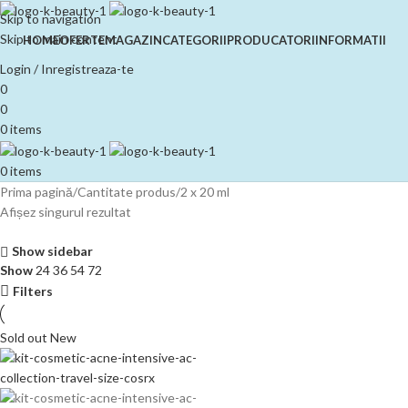
Skip to navigation
Skip to main content
HOME
OFERTE
MAGAZIN
CATEGORII
PRODUCATORI
INFORMATII
Login / Inregistreaza-te
0
0
0
items
0
items
Prima pagină
Cantitate produs
2 x 20 ml
Afișez singurul rezultat
Show sidebar
Show
24
36
54
72
Filters
Sold out
New