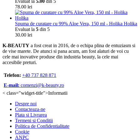
Evaluat la
5.00
din 5
78.00
lei
Spuma de curatare cu 99% Aloe Vera, 150 ml - Holika Holika
Evaluat la
5
din 5
30.00
lei
K-BEAUTY
a fost creat in 2016, de o echipa plina de entuziasm si
de vise marete. De atunci si pana acum, am fost alaturi de voi cu
cele mai inovative produse din industria beauty, la cele mai
accesibile preturi.
Telefon:
+40 737 828 871
E-mail:
comenzi@k-beauty.ro
< class="widget-title">Informatii
Despre noi
Contacteaza-ne
Plata si Livrarea
Termeni si Conditii
Politica de Confidentialitate
Cookie
ANPC