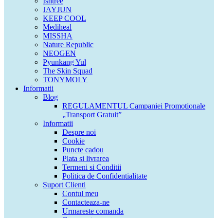
Isntree
JAYJUN
KEEP COOL
Mediheal
MISSHA
Nature Republic
NEOGEN
Pyunkang Yul
The Skin Squad
TONYMOLY
Informatii
Blog
REGULAMENTUL Campaniei Promotionale
„Transport Gratuit”
Informatii
Despre noi
Cookie
Puncte cadou
Plata si livrarea
Termeni si Conditii
Politica de Confidentialitate
Suport Clienti
Contul meu
Contacteaza-ne
Urmareste comanda