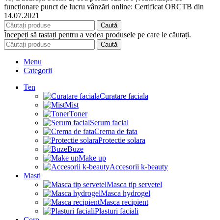
funcționare punct de lucru vânzări online: Certificat ORCTB din
14.07.2021
Caută
Începeți să tastați pentru a vedea produsele pe care le căutați.
Caută
Menu
Categorii
Ten
Curatare faciala
Mist
Toner
Serum facial
Crema de fata
Protectie solara
Buze
Make up
Accesorii k-beauty
Masti
Masca tip servetel
Masca hydrogel
Masca recipient
Plasturi faciali
Corp