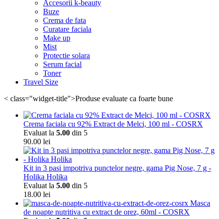
Accesorii k-beauty
Buze
Crema de fata
Curatare faciala
Make up
Mist
Protectie solara
Serum facial
Toner
Travel Size
< class="widget-title">Produse evaluate ca foarte bune
Crema faciala cu 92% Extract de Melci, 100 ml - COSRX
Evaluat la
5.00
din 5
90.00
lei
Kit in 3 pasi impotriva punctelor negre, gama Pig Nose, 7 g -
Holika Holika
Evaluat la
5.00
din 5
18.00
lei
Masca
de noapte nutritiva cu extract de orez, 60ml - COSRX