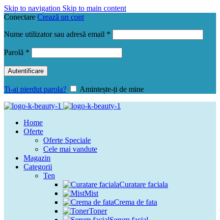
Skip to navigation
Skip to main content
Conectare
Crează un cont
Obligatoriu
Nume utilizator sau adresă email
*
Obligatoriu
Parolă
*
Autentificare
Ti-ai pierdut parola?
Amintește-ți de mine
Home
Oferte
Oferte Speciale
Cele mai vandute
Magazin
Categorii
Ten
Curatare faciala
Mist
Crema de fata
Toner
Serum facial