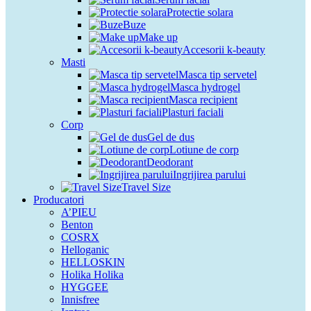
Protectie solara
Buze
Make up
Accesorii k-beauty
Masti
Masca tip servetel
Masca hydrogel
Masca recipient
Plasturi faciali
Corp
Gel de dus
Lotiune de corp
Deodorant
Ingrijirea parului
Travel Size
Producatori
A’PIEU
Benton
COSRX
Helloganic
HELLOSKIN
Holika Holika
HYGGEE
Innisfree