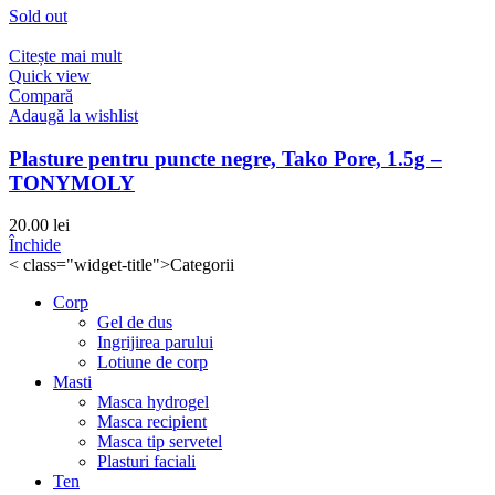
Sold out
Citește mai mult
Quick view
Compară
Adaugă la wishlist
Plasture pentru puncte negre, Tako Pore, 1.5g –
TONYMOLY
20.00
lei
Închide
< class="widget-title">Categorii
Corp
Gel de dus
Ingrijirea parului
Lotiune de corp
Masti
Masca hydrogel
Masca recipient
Masca tip servetel
Plasturi faciali
Ten