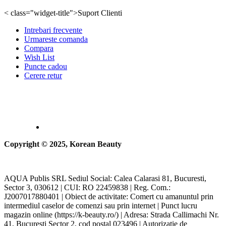
< class="widget-title">Suport Clienti
Intrebari frecvente
Urmareste comanda
Compara
Wish List
Puncte cadou
Cerere retur
Copyright © 2025, Korean Beauty
AQUA Publis SRL Sediul Social: Calea Calarasi 81, Bucuresti,
Sector 3, 030612 | CUI: RO 22459838 | Reg. Com.:
J2007017880401 | Obiect de activitate: Comert cu amanuntul prin
intermediul caselor de comenzi sau prin internet | Punct lucru
magazin online (https://k-beauty.ro/) | Adresa: Strada Callimachi Nr.
41, București Sector 2, cod postal 023496 | Autorizație de