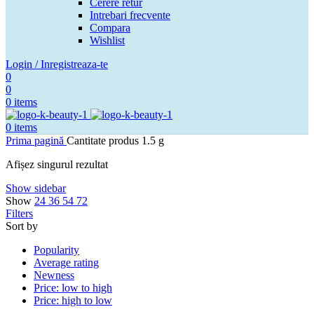
Cerere retur
Intrebari frecvente
Compara
Wishlist
Login / Inregistreaza-te
0
0
0
items
0
items
Prima pagină
Cantitate produs
1.5 g
Afișez singurul rezultat
Show sidebar
Show
24
36
54
72
Filters
Sort by
Popularity
Average rating
Newness
Price: low to high
Price: high to low