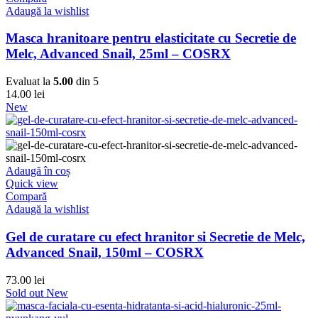
Adaugă la wishlist
Masca hranitoare pentru elasticitate cu Secretie de
Melc, Advanced Snail, 25ml – COSRX
Evaluat la
5.00
din 5
14.00
lei
New
Adaugă în coș
Quick view
Compară
Adaugă la wishlist
Gel de curatare cu efect hranitor si Secretie de Melc,
Advanced Snail, 150ml – COSRX
73.00
lei
Sold out
New