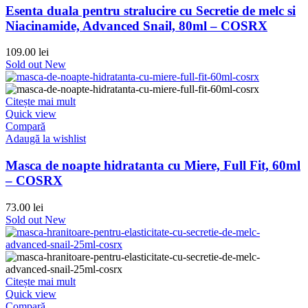
Esenta duala pentru stralucire cu Secretie de melc si
Niacinamide, Advanced Snail, 80ml – COSRX
109.00
lei
Sold out
New
Citește mai mult
Quick view
Compară
Adaugă la wishlist
Masca de noapte hidratanta cu Miere, Full Fit, 60ml
– COSRX
73.00
lei
Sold out
New
Citește mai mult
Quick view
Compară