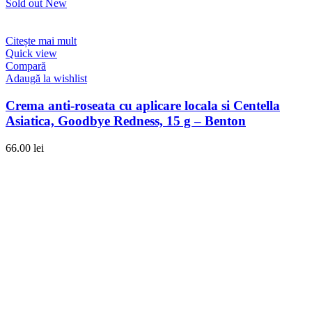
Sold out
New
Citește mai mult
Quick view
Compară
Adaugă la wishlist
Crema anti-roseata cu aplicare locala si Centella
Asiatica, Goodbye Redness, 15 g – Benton
66.00
lei