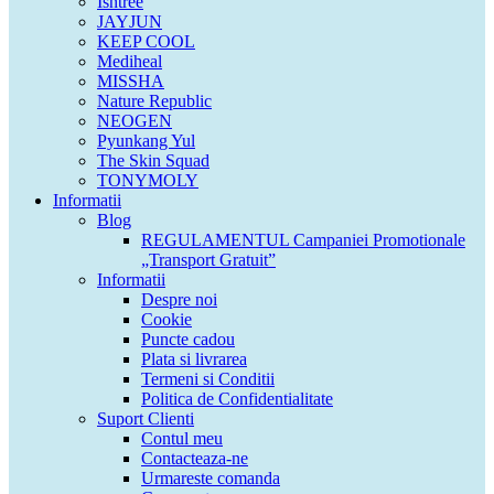
Isntree
JAYJUN
KEEP COOL
Mediheal
MISSHA
Nature Republic
NEOGEN
Pyunkang Yul
The Skin Squad
TONYMOLY
Informatii
Blog
REGULAMENTUL Campaniei Promotionale
„Transport Gratuit”
Informatii
Despre noi
Cookie
Puncte cadou
Plata si livrarea
Termeni si Conditii
Politica de Confidentialitate
Suport Clienti
Contul meu
Contacteaza-ne
Urmareste comanda