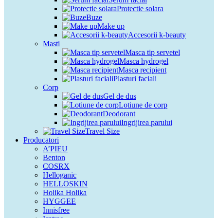
Protectie solara
Buze
Make up
Accesorii k-beauty
Masti
Masca tip servetel
Masca hydrogel
Masca recipient
Plasturi faciali
Corp
Gel de dus
Lotiune de corp
Deodorant
Ingrijirea parului
Travel Size
Producatori
A’PIEU
Benton
COSRX
Helloganic
HELLOSKIN
Holika Holika
HYGGEE
Innisfree