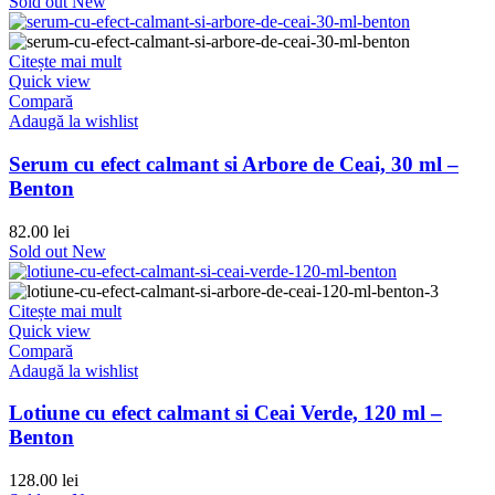
Sold out
New
Citește mai mult
Quick view
Compară
Adaugă la wishlist
Serum cu efect calmant si Arbore de Ceai, 30 ml –
Benton
82.00
lei
Sold out
New
Citește mai mult
Quick view
Compară
Adaugă la wishlist
Lotiune cu efect calmant si Ceai Verde, 120 ml –
Benton
128.00
lei