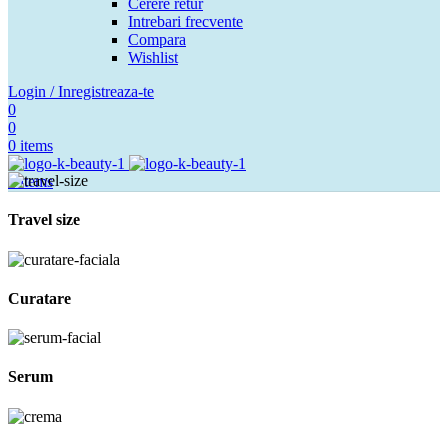
Cerere retur
Intrebari frecvente
Compara
Wishlist
Login / Inregistreaza-te
0
0
0
items
0
items
Travel size
Curatare
Serum