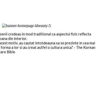
enii credeau in mod traditional ca aspectul fizic reflecta
oana din interior.
acest motiv, au cautat intotdeauna sa se prezinte in cea mai
forma a lor si au creat astfel o cultura unica." - The Korean
care Bible