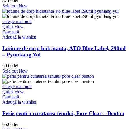
87.00
lei
Sold out
New
Citește mai mult
Quick view
Compară
Adaugă la wishlist
Lotiune de corp hidratanta, ATO Blue Label, 290ml
– Pyunkang Yul
99.00
lei
Sold out
New
Citește mai mult
Quick view
Compară
Adaugă la wishlist
Perie pentru curatarea tenului, Pore Clear – Benton
65.00
lei