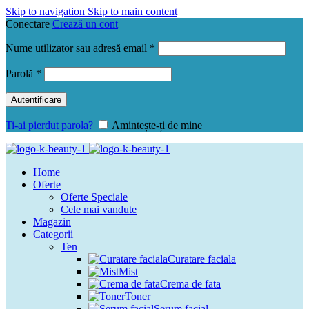
Skip to navigation
Skip to main content
Conectare
Crează un cont
Obligatoriu
Nume utilizator sau adresă email
*
Obligatoriu
Parolă
*
Autentificare
Ti-ai pierdut parola?
Amintește-ți de mine
Home
Oferte
Oferte Speciale
Cele mai vandute
Magazin
Categorii
Ten
Curatare faciala
Mist
Crema de fata
Toner
Serum facial