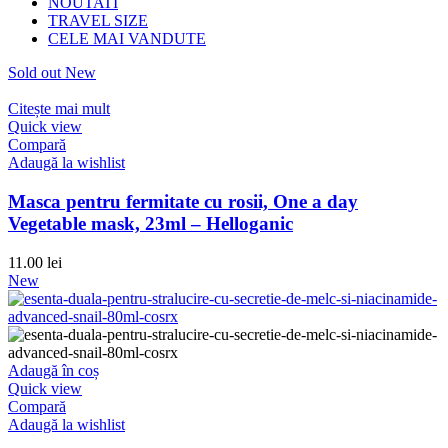
NOUTATI
TRAVEL SIZE
CELE MAI VANDUTE
Sold out
New
Citește mai mult
Quick view
Compară
Adaugă la wishlist
Masca pentru fermitate cu rosii, One a day
Vegetable mask, 23ml – Helloganic
11.00
lei
New
Adaugă în coș
Quick view
Compară
Adaugă la wishlist